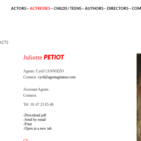
ACTORS
ACTRESSES
CHILDS / TEENS
AUTHORS
DIRECTORS
COM
ACTS
Juliette
PETIOT
Agents:
Cyril CANNIZZO
Contacts:
cyril@agentagitateur.com
Assistant Agents:
Contacts:
Tél : 01 47 23 05 46
Download pdf
Send by email
Print
Open in a new tab
CV