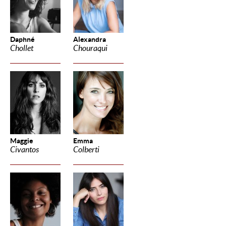
Daphné
Alexandra
Chollet
Chouraqui
Maggie
Emma
Civantos
Colberti