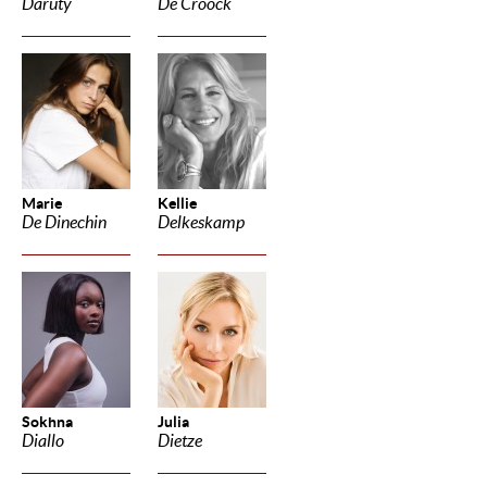
Daruty
De Croock
Marie
Kellie
De Dinechin
Delkeskamp
Sokhna
Julia
Diallo
Dietze