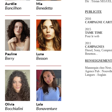
Dir : Tristan SEGUE
Aurélie
Mia
Bancilhon
Benedetta
PUBLICITE
2016
CAMPAGNE CART
2015
TAME TIME
Pour le web
2011
CAMPAGNES
Diesel, Sony, Comptoi
Pauline
Luna
Benetton...
Berry
Besson
RENSEIGNEMENT
Mannequin chez Next
Agence Pub : Nouvelle
Langues : Anglais
Olivia
Lola
Bocchialini
Bonaventure