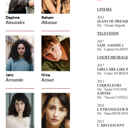
CINEMA
Daphne
Reham
2013
16 ANS OU PRES
Alexandre
Alkassar
Dir : Tristan Séguéla
TELEVISION
2017
SAM - SAISON 2
Dir : Gabriel AGHI
COURT-METRAG
2017
GIRLS ARE LIKE 
Dir : Cédric DUBO
Jahz
Nina
Armando
Azouzi
2015
COQUELEURS
Dir : Sacha VUCINIC
A PEINE
Dir : Vincent CAPEL
2014
L'ETRANGLEUR D
Dir : Dana MUKAN
2012
L'ADULESCENT