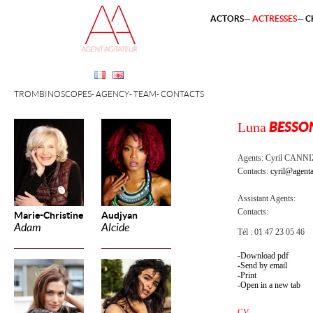
ACTORS
ACTRESSES
C
TROMBINOSCOPES
AGENCY
TEAM
CONTACTS
Luna
BESSO
Agents:
Cyril CANN
Contacts:
cyril@agenta
Assistant Agents:
Contacts:
Marie-Christine
Audjyan
Adam
Alcide
Tél : 01 47 23 05 46
Download pdf
Send by email
Print
Open in a new tab
CV