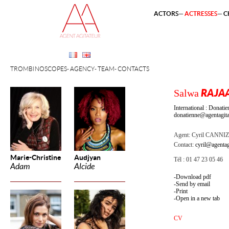
ACTORS
ACTRESSES
C
TROMBINOSCOPES
AGENCY
TEAM
CONTACTS
Salwa
RAJA
International : Dona
donatienne@agentagita
Agent:
Cyril CANNI
Contact:
cyril@agentag
Marie-Christine
Audjyan
Tél : 01 47 23 05 46
Adam
Alcide
Download pdf
Send by email
Print
Open in a new tab
CV