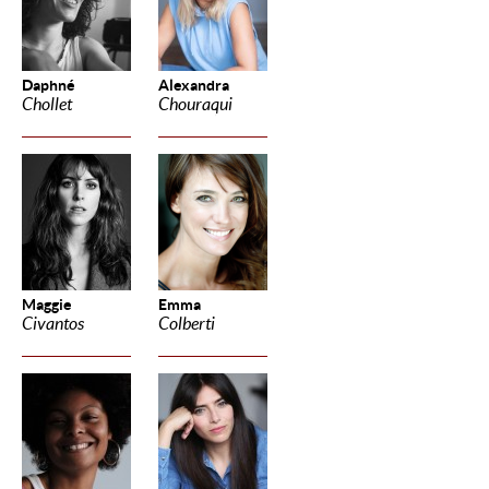
Daphné
Alexandra
Chollet
Chouraqui
Maggie
Emma
Civantos
Colberti