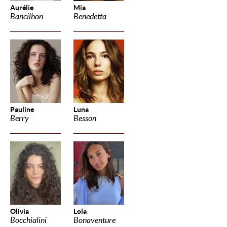
Aurélie
Mia
Bancilhon
Benedetta
Pauline
Luna
Berry
Besson
Olivia
Lola
Bocchialini
Bonaventure