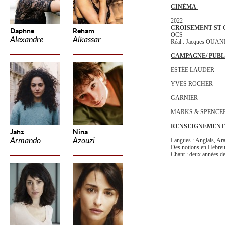
CINÉMA
2022
CROISEMENT ST 
Daphne
Reham
OCS
Alexandre
Alkassar
Réal : Jacques OUA
CAMPAGNE/ PUBL
ESTÉE LAUDER
YVES ROCHER
GARNIER
MARKS & SPENCE
RENSEIGNEMENT
Jahz
Nina
Armando
Azouzi
Langues : Anglais, Arab
Des notions en Hebreu,
Chant : deux années de