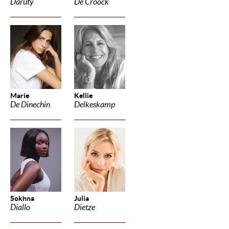
Daruty
De Croock
Marie
Kellie
De Dinechin
Delkeskamp
Sokhna
Julia
Diallo
Dietze