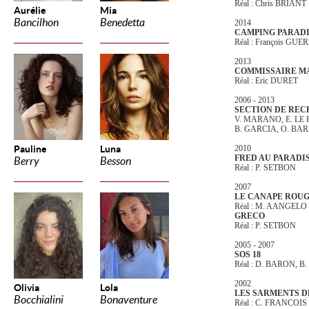
Réal : Chris BRIANT
Aurélie
Mia
Bancilhon
Benedetta
2014
CAMPING PARADIS
Réal : François GUE
2013
COMMISSAIRE M
Réal : Eric DURET
2006 - 2013
SECTION DE RE
V. MARANO, E. LE
B. GARCIA, O. BA
Pauline
Luna
2010
FRED AU PARADI
Berry
Besson
Réal : P. SETBON
2007
LE CANAPE ROU
Réal : M. AANGELO
GRECO
Réal : P. SETBON
2005 - 2007
SOS 18
Réal : D. BARON, B
2002
Olivia
Lola
LES SARMENTS D
Bocchialini
Bonaventure
Réal : C. FRANCOIS