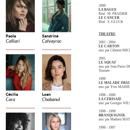
2000
LA BAGUE
Réal : M. PRADIER
LE CANCER
Réal : S. GLUCK
THEATRE
Paola
Sandrine
Calliari
Calvayrac
2001 - 2004
LE CARTON
msc par Clément MIC
2001
LE SQUAT
msc par Jean-Pierre
Tournée
1999
LE MALADE IMA
msc par Yves MAHI
Cécilia
Loan
1998 - 2000
Cara
Chabanol
LA CERISAIE
msc par Georges WI
1998 - 1999
BRANQUIGNOL
msc par Mathieu MA
1996 - 1997