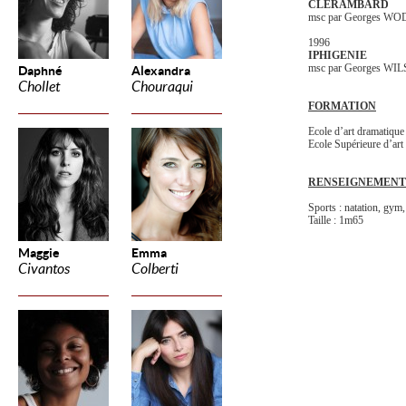
CLERAMBARD
msc par Georges WO
1996
IPHIGENIE
msc par Georges WI
Daphné
Alexandra
Chollet
Chouraqui
FORMATION
Ecole d’art dramatiqu
Ecole Supérieure d’ar
RENSEIGNEMENT
Sports : natation, gym,
Taille : 1m65
Maggie
Emma
Civantos
Colberti