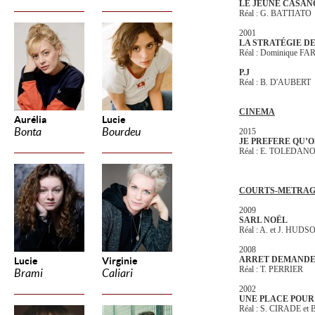
LE JEUNE CASAN
Réal : G. BATTIATO
2001
LA STRATÉGIE D
Réal : Dominique 
P.J
Réal : B. D'AUBERT
CINEMA
Aurélia
Lucie
Bonta
Bourdeu
2015
JE PREFERE QU’O
Réal : E. TOLEDAN
COURTS-METRAG
2009
SARL NOËL
Réal : A. et J. HUDS
2008
ARRET DEMAND
Lucie
Virginie
Réal : T. PERRIER
Brami
Caliari
2002
UNE PLACE POUR 
Réal : S. CIRADE e