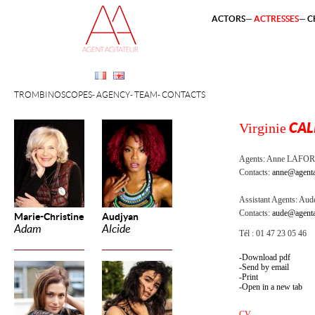
ACTORS
ACTRESSES
C
TROMBINOSCOPES
AGENCY
TEAM
CONTACTS
Virginie
CAL
Agents:
Anne LAFOR
Contacts:
anne@agenta
Assistant Agents:
Aude
Contacts:
aude@agenta
Marie-Christine
Audjyan
Adam
Alcide
Tél : 01 47 23 05 46
Download pdf
Send by email
Print
Open in a new tab
CV