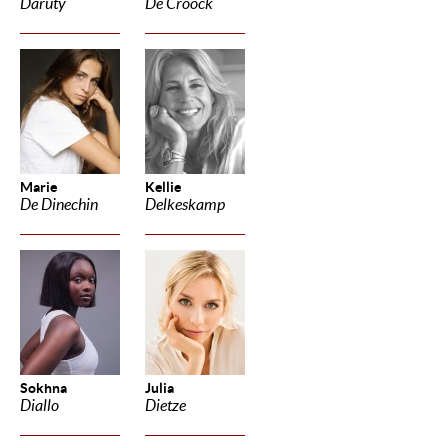
Daruty
De Croock
Marie
Kellie
De Dinechin
Delkeskamp
Sokhna
Julia
Diallo
Dietze