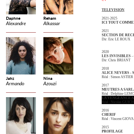
TELEVISION
Daphne
Reham
2021-2025
ICI TOUT COMM
Alexandre
Alkassar
2021
SECTION DE RE
Dir: Eric LE ROUX
2020
LES INVISIBLES
-
Dir: Chris BRIANT
2018
ALICE NEVERS - 
Réal : Simon ASTIER
Jahz
Nina
Armando
Azouzi
2017
MEUTRES A SARL
Réal : Delphine LEM
LA VENGEANCE A
Réal : Nicolas GUI
2016
CHERIF
Réal : Vincent GIOV
2015
PROFILAGE