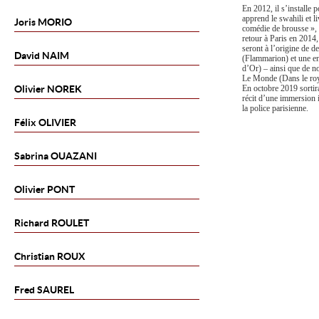
En 2012, il s’installe 
apprend le swahili et l
Joris
MORIO
comédie de brousse »
retour à Paris en 2014,
seront à l’origine de d
David
NAIM
(Flammarion) et une e
d’Or) – ainsi que de n
Le Monde (Dans le roy
Olivier
NOREK
En octobre 2019 sortir
récit d’une immersion 
la police parisienne.
Félix
OLIVIER
Sabrina
OUAZANI
Olivier
PONT
Richard
ROULET
Christian
ROUX
Fred
SAUREL