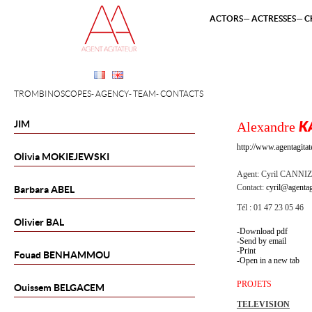
ACTORS
ACTRESSES
C
TROMBINOSCOPES
AGENCY
TEAM
CONTACTS
JIM
Alexandre
K
http://www.agentagita
Olivia
MOKIEJEWSKI
Agent:
Cyril CANNI
Contact:
cyril@agentag
Barbara
ABEL
Tél : 01 47 23 05 46
Olivier
BAL
Download pdf
Send by email
Print
Fouad
BENHAMMOU
Open in a new tab
PROJETS
Ouissem
BELGACEM
TELEVISION