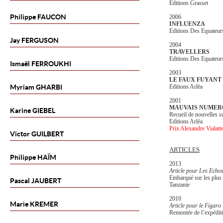
Editions Grasset
Philippe
FAUCON
2006
INFLUENZA
Editions Des Equateur
Jay
FERGUSON
2004
TRAVELLERS
Editions Des Equateur
Ismaël
FERROUKHI
2003
LE FAUX FUYANT
Myriam
GHARBI
Editions Arléa
2001
MAUVAIS NUMER
Karine
GIEBEL
Recueil de nouvelles s
Editions Arléa
Prix Alexandre Vialatt
Victor
GUILBERT
ARTICLES
Philippe
HAÏM
2013
Article pour Les Echo
Embarqué sur les plus
Pascal
JAUBERT
Tanzanie
2010
Marie
KREMER
Article pour le Figaro
Remontée de l’expédit