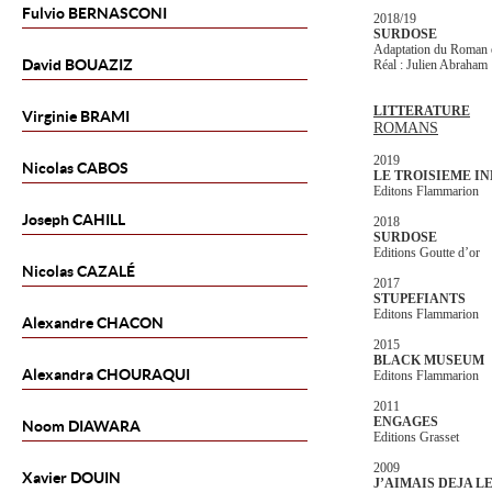
Fulvio
BERNASCONI
2018/19
SURDOSE
Adaptation du Roman 
David
BOUAZIZ
Réal : Julien Abraham
LITTERATURE
Virginie
BRAMI
ROMANS
2019
Nicolas
CABOS
LE TROISIEME IN
Editons Flammarion
Joseph
CAHILL
2018
SURDOSE
Editions Goutte d’or
Nicolas
CAZALÉ
2017
STUPEFIANTS
Editons Flammarion
Alexandre
CHACON
2015
BLACK MUSEUM
Alexandra
CHOURAQUI
Editons Flammarion
2011
ENGAGES
Noom
DIAWARA
Editions Grasset
2009
Xavier
DOUIN
J’AIMAIS DEJA 