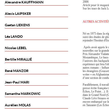
2006
Alexandre
KAUFFMANN
Article pour le magaz
Sur les trace de Jack 
Alexis
LAIPSKER
AUTRES ACTIVITÉ
Gaetan
LIEKENS
Né en 1975 dans la ré
Léa
LANDO
suivi des études de ph
rejoindre l'Institut d'É
Après avoir appris le m
Nicolas
LEBEL
nouvelles sur la gran
Prix Alexandre Vialatte
Mozambique, Le faux-fu
Bertille
MIRALLIÉ
l’univers des backpack
expérience qui fera l'ob
autres romans – Influe
René
MANZOR
les étrangères (Grasse
writer » en Afghanistan
d’une section de comba
Jean-Paul
MARI
Parallèlement, il trava
presse écrite français
Échos, Le Point…). Il 
Samantha
MARKOWIC
dans le Grand Nord (G
Claude Lévi-Strauss e
encore embarqué sur l
Aurélien
MOLAS
en Tanzanie (Les Écho