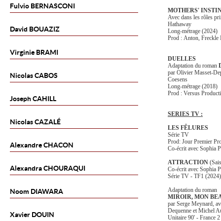
Fulvio
BERNASCONI
MOTHERS' INSTI
Avec dans les rôles pr
Hathaway
David
BOUAZIZ
Long-métrage (2024)
Prod : Anton, Freckle
Virginie
BRAMI
DUELLES
Adaptation du roman
par Olivier Masset-De
Nicolas
CABOS
Coesens
Long-métrage (2018)
Prod : Versus Producti
Joseph
CAHILL
SERIES TV :
Nicolas
CAZALÉ
LES FÊLURES
Série TV
Prod: Jour Premier Pr
Alexandre
CHACON
Co-écrit avec Sophia P
ATTRACTION
(
Sais
Alexandra
CHOURAQUI
Co-écrit avec Sophia P
Série TV - TF1 (2024)
Adaptation du roman
Noom
DIAWARA
MIROIR, MON BE
par Serge Meynard, av
Dequenne et Michel 
Xavier
DOUIN
Unitaire 90' - France 