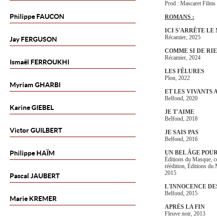
Prod : Mascaret Film
Philippe
FAUCON
ROMANS :
ICI S'ARRÊTE LE
Récamier, 2025
Jay
FERGUSON
COMME SI DE RIE
Récamier, 2024
Ismaël
FERROUKHI
LES FÊLURES
Plon, 2022
Myriam
GHARBI
ET LES VIVANTS
Belfond, 2020
Karine
GIEBEL
JE T'AIME
Belfond, 2018
Victor
GUILBERT
JE SAIS PAS
Belfond, 2016
Philippe
HAÏM
UN BEL ÂGE POU
Éditions du Masque, c
réédition, Éditions du
2015
Pascal
JAUBERT
L'INNOCENCE D
Belfond, 2015
Marie
KREMER
APRÈS LA FIN
Fleuve noir, 2013