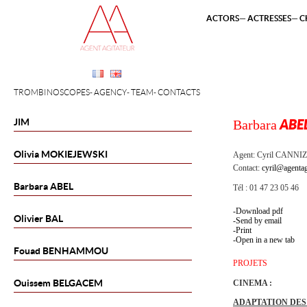
ACTORS
ACTRESSES
C
TROMBINOSCOPES
AGENCY
TEAM
CONTACTS
JIM
Barbara
ABE
Olivia
MOKIEJEWSKI
Agent:
Cyril CANNI
Contact:
cyril@agentag
Barbara
ABEL
Tél : 01 47 23 05 46
Download pdf
Olivier
BAL
Send by email
Print
Open in a new tab
Fouad
BENHAMMOU
PROJETS
Ouissem
BELGACEM
CINEMA :
ADAPTATION DES