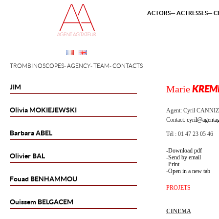
ACTORS
ACTRESSES
C
TROMBINOSCOPES
AGENCY
TEAM
CONTACTS
JIM
Marie
KREM
Olivia
MOKIEJEWSKI
Agent:
Cyril CANNI
Contact:
cyril@agentag
Barbara
ABEL
Tél : 01 47 23 05 46
Download pdf
Olivier
BAL
Send by email
Print
Open in a new tab
Fouad
BENHAMMOU
PROJETS
Ouissem
BELGACEM
CINEMA