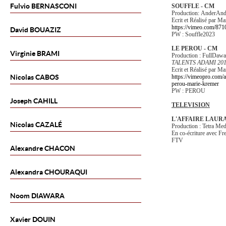
Fulvio
BERNASCONI
SOUFFLE - CM
Production: AnderA
Ecrit et Réalisé par
https://vimeo.com/8
David
BOUAZIZ
PW : Souffle2023
LE PEROU - CM
Virginie
BRAMI
Production : FullDawa
TALENTS ADAMI 20
Ecrit et Réalisé par
Nicolas
CABOS
https://vimeopro.com/
perou-marie-kremer
PW : PEROU
Joseph
CAHILL
TELEVISION
L'AFFAIRE LAURA 
Nicolas
CAZALÉ
Production : Tetra Med
En co-écriture avec F
FTV
Alexandre
CHACON
Alexandra
CHOURAQUI
Noom
DIAWARA
Xavier
DOUIN