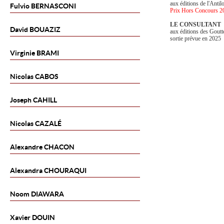
aux éditions de l'Antil
Fulvio
BERNASCONI
Prix Hors Concours 2
LE CONSULTANT
David
BOUAZIZ
aux éditions des Goutt
sortie prévue en 2025
Virginie
BRAMI
Nicolas
CABOS
Joseph
CAHILL
Nicolas
CAZALÉ
Alexandre
CHACON
Alexandra
CHOURAQUI
Noom
DIAWARA
Xavier
DOUIN