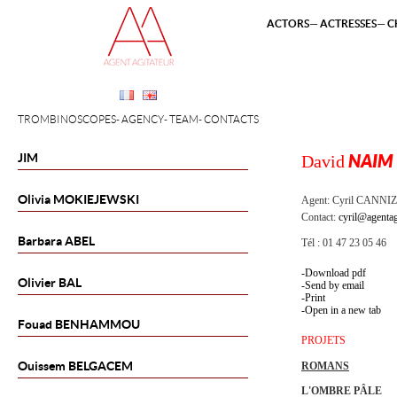
ACTORS
ACTRESSES
C
TROMBINOSCOPES
AGENCY
TEAM
CONTACTS
JIM
David
NAIM
Olivia
MOKIEJEWSKI
Agent:
Cyril CANNI
Contact:
cyril@agentag
Barbara
ABEL
Tél : 01 47 23 05 46
Download pdf
Olivier
BAL
Send by email
Print
Open in a new tab
Fouad
BENHAMMOU
PROJETS
Ouissem
BELGACEM
ROMANS
L'OMBRE PÂLE