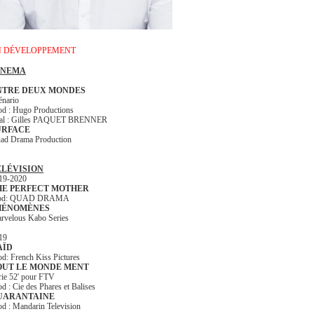
N DÉVELOPPEMENT
INEMA
NTRE DEUX MONDES
énario
od : Hugo Productions
al : Gilles PAQUET BRENNER
URFACE
ad Drama Production
ÉLÉVISION
19-2020
HE PERFECT MOTHER
rod: QUAD DRAMA
HÉNOMÈNES
rvelous Kabo Series
19
AÏD
od: French Kiss Pictures
OUT LE MONDE MENT
rie 52' pour FTV
od : Cie des Phares et Balises
UARANTAINE
od : Mandarin Television