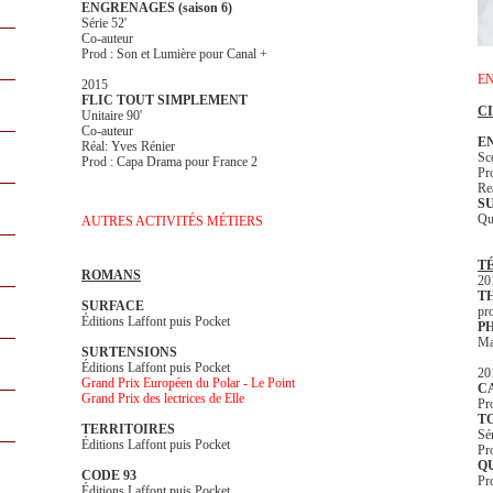
ENGRENAGES (saison 6)
Série 52'
Co-auteur
Prod : Son et Lumière pour Canal +
E
2015
FLIC TOUT SIMPLEMENT
C
Unitaire 90'
Co-auteur
E
Réal: Yves Rénier
Sc
Prod : Capa Drama pour France 2
Pr
Re
S
Qu
AUTRES ACTIVITÉS MÉTIERS
T
ROMANS
20
T
SURFACE
p
Éditions Laffont puis Pocket
P
Ma
SURTENSIONS
Éditions Laffont puis Pocket
20
Grand Prix Européen du Polar - Le Point
C
Grand Prix des lectrices de Elle
Pr
T
TERRITOIRES
Sé
Éditions Laffont puis Pocket
Pr
Q
CODE 93
Pr
Éditions Laffont puis Pocket