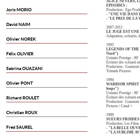
ALICE NEVERS, L
EPISODES :
Joris
MORIO
Production : Ego Prod
- "UNE VIE DANS
- "
LE PRIX DE LA 
David
NAIM
2007-2012
LE JUGE EST UN
Adaptation, scénario, d
Olivier
NOREK
1995
LEGENDS OF THE N
Félix
OLIVIER
Nord")
Unitaire Prestige - 90'
Écriture des scénarii e
Production : Gaumont 
Sabrina
OUAZANI
Trimark Pictures
1994
Olivier
PONT
WARRIOR SPIRIT ("
loups")
Unitaire Prestige - 90'
Écriture des scénarii en
Richard
ROULET
Production : Gaumont 
Pictures / Canal +
Christian
ROUX
1989
SUEURS FROIDES 
Production: Les Films
Fred
SAUREL
- "LA BELLE OU
- "LA SUBLIME A