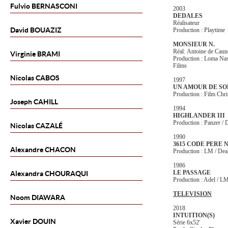
Fulvio
BERNASCONI
2003
DEDALES
Réalisateur
David
BOUAZIZ
Production : Playtime
MONSIEUR N.
Réal: Antoine de Caun
Virginie
BRAMI
Production : Loma Nash
Films
Nicolas
CABOS
1997
UN AMOUR DE SO
Production : Film Chri
Joseph
CAHILL
1994
HIGHLANDER III
Production : Panzer /
Nicolas
CAZALÉ
1990
3615 CODE PERE 
Alexandre
CHACON
Production : LM / Dea
1986
LE PASSAGE
Alexandra
CHOURAQUI
Production : Adel / L
TELEVISION
Noom
DIAWARA
2018
INTUITION(S)
Xavier
DOUIN
Série 6x52'