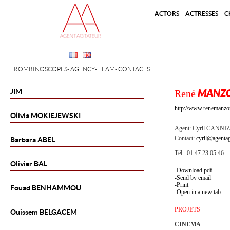
ACTORS
ACTRESSES
C
TROMBINOSCOPES
AGENCY
TEAM
CONTACTS
JIM
René
MANZ
http://www.renemanzo
Olivia
MOKIEJEWSKI
Agent:
Cyril CANNI
Contact:
cyril@agentag
Barbara
ABEL
Tél : 01 47 23 05 46
Olivier
BAL
Download pdf
Send by email
Print
Fouad
BENHAMMOU
Open in a new tab
PROJETS
Ouissem
BELGACEM
CINEMA