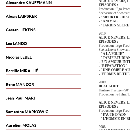
ALICE NEVERS, L
Alexandre
KAUFFMANN
EPISODES :
Production : Ego Prod
Scénariste et Showrun
Alexis
LAIPSKER
- "MEURTRE DIS
- "ANIMAL"
- "JARDIN SECRE
Gaetan
LIEKENS
2010
ALICE NEVERS, L
EPISODES :
Léa
LANDO
Production : Ego Prod
Scénariste et Showrun
- "A LA FOLIE"
Nicolas
LEBEL
- "TARIF ETUDIA
- "
UN AMOUR INT
- "
REPARATION"
- "UNE OMBRE A
Bertille
MIRALLIÉ
- "
PERMIS DE TU
2009
René
MANZOR
BLACKOUT
Unitaire Prestige - 90'
Production : u-Film /
Jean-Paul
MARI
ALICE NEVERS, L
EPISODES :
Production : Ego Prod
Samantha
MARKOWIC
- "FAUTE D'ADN"
- "L'HOMME EN 
Aurélien
MOLAS
2008