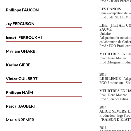
Prod : Cie des Phares e
LES DANOIS
Philippe
FAUCON
Série - adaptation de
Prod : SHINE FIL
Jay
FERGUSON
LIFE – Il ETAIT
SAUVÉ
Unitaire
Ismaël
FERROUKHI
Adaptation du romain d
collaboration de Cather
Prod : EGO Producti
Myriam
GHARBI
MEURTRES EN L
Réal : René Manzor
Prod :Morgane Produc
Karine
GIEBEL
2017
Victor
GUILBERT
LE SILENCE
- Adap
EGO Production - Séri
MEURTRES EN HA
Philippe
HAÏM
Réal : René Manzor
Prod : Terence Films
Pascal
JAUBERT
2014
ALICE NEVERS, 
Production : Ego Prod
Marie
KREMER
-"
RAISON D'ÉTAT
"
2011