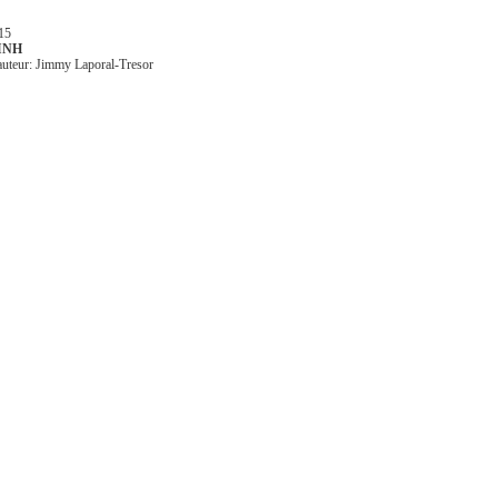
15
INH
auteur: Jimmy Laporal-Tresor