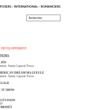
POSERS
INTERNATIONAL
ROMANCIERS
N DÉVELOPPEMENT
INEMA
:
 JÔN
auteur: Jimmy Laporal-Tresor
MERICAN DREAM MA GUEULE
auteur: Jimmy Laporal-Tresor
ÉGAGE
E 3T SHOW
ÉLÉVISION
:
19
ÉBRIDÉS