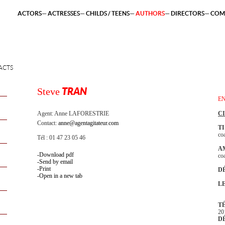
ACTORS
ACTRESSES
CHILDS / TEENS
AUTHORS
DIRECTORS
COM
ACTS
Steve
TRAN
E
Agent:
Anne LAFORESTRIE
C
Contact:
anne@agentagitateur.com
TI
co
Tél : 01 47 23 05 46
A
Download pdf
co
Send by email
Print
D
Open in a new tab
L
T
20
D