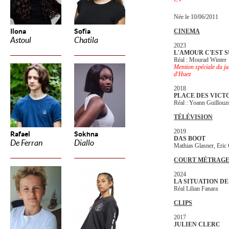
Née le 10/06/2011
Ilona
Sofia
CINEMA
Astoul
Chatila
2023
L'AMOUR C'EST 
Réal : Mourad Winter
Mention spéciale du jur
d'Huez
2018
PLACE DES VICT
Réal : Yoann Guillouz
TÉLÉVISION
2019
Rafael
Sokhna
DAS BOOT
De Ferran
Diallo
Mathias Glasner, Eric
COURT MÉTRAG
2024
LA SITUATION D
Réal Lilian Fanara
CLIPS
2017
JULIEN CLERC