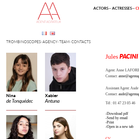
ACTORS
ACTRESSES
C
TROMBINOSCOPES
AGENCY
TEAM
CONTACTS
Jules
PACINI
Agent:
Anne LAFOR
Contact:
anne@agentag
Assistant Agent:
Aude 
Contact:
aude@agentag
Nina
Xabier
de Tonquédec
Antuna
Tél : 01 47 23 05 46
Download pdf
Send by email
Print
Open in a new tab
CV