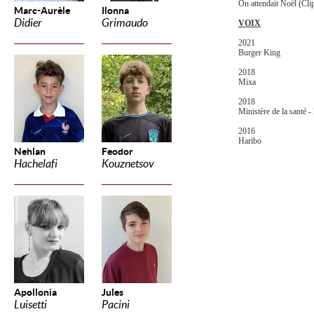
On attendait Noël (Clip
Marc-Aurèle
Ilonna
Didier
Grimaudo
VOIX
2021
Burger King
2018
Mixa
2018
Ministère de la santé 
2016
Haribo
Nehlan
Feodor
Hachelafi
Kouznetsov
Apollonia
Jules
Luisetti
Pacini