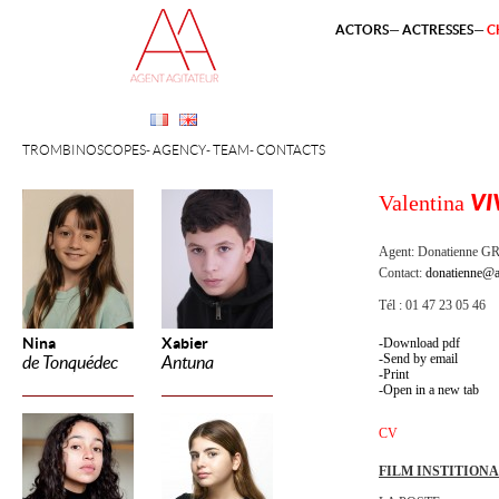
ACTORS
ACTRESSES
C
TROMBINOSCOPES
AGENCY
TEAM
CONTACTS
Valentina
VI
Agent:
Donatienne 
Contact:
donatienne@a
Tél : 01 47 23 05 46
Nina
Xabier
Download pdf
Send by email
de Tonquédec
Antuna
Print
Open in a new tab
CV
FILM INSTITION