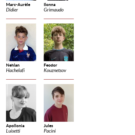
Marc-Aurèle
Ilonna
Didier
Grimaudo
Nehlan
Feodor
Hachelafi
Kouznetsov
Apollonia
Jules
Luisetti
Pacini