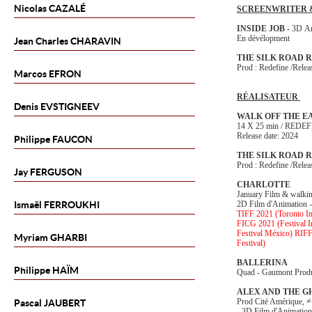
Nicolas
CAZALÉ
SCREENWRITER &
INSIDE JOB -
3D An
En dévélopment
Jean Charles
CHARAVIN
THE SILK ROAD 
Prod : Redefine /Relea
Marcos
EFRON
RÉALISATEUR
Denis
EVSTIGNEEV
WALK OFF THE E
14 X 25 min / REDE
Release date: 2024
Philippe
FAUCON
THE SILK ROAD 
Prod : Redefine /Relea
Jay
FERGUSON
CHARLOTTE
January Film & walki
Ismaël
FERROUKHI
2D Film d'Animation -
TIFF 2021 (Toronto Int
FICG 2021 (Festival I
Festival México) RIFF
Myriam
GHARBI
Festival)
BALLERINA
Philippe
HAÏM
Quad - Gaumont Produ
ALEX AND THE 
Prod Cité Amérique, 
Pascal
JAUBERT
- 3D Film d'Animation