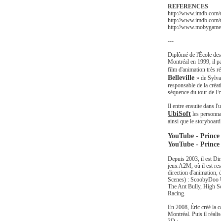
REFERENCES
http://www.imdb.com
http://www.imdb.com/t
http://www.mobygames
---
Diplômé de l'École des
Montréal en 1999, il pa
film d'animation très
Belleville
» de Sylva
responsable de la créa
séquence du tour de Fr
Il entre ensuite dans l'
UbiSoft
les personna
ainsi que le storyboard
YouTube - Prince 
YouTube - Prince
Depuis 2003, il est Di
jeux A2M, où il est res
direction d'animation, 
Scenes) : ScoobyDoo 
The Ant Bully, High 
Racing.
En 2008, Éric créé la 
Montréal. Puis il réali