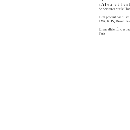
3D :
A l e x e t l e 
«
de peintures sur le Ho
Film produit par : Cit
TVA, RDS, Bravo Télév
En parallèle, Éric est 
Paris.