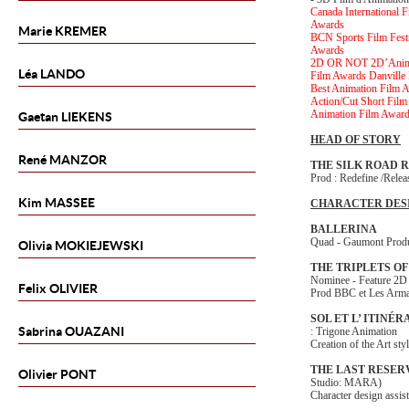
Canada International F
Awards
Marie
KREMER
BCN Sports Film Festi
Awards
2D OR NOT 2D’Animati
Léa
LANDO
Film Awards Danville I
Best Animation Film 
Action/Cut Short Film
Animation Film Awar
Gaetan
LIEKENS
HEAD OF STORY
René
MANZOR
THE SILK ROAD 
Prod : Redefine /Relea
Kim
MASSEE
CHARACTER DES
BALLERINA
Quad - Gaumont Produ
Olivia
MOKIEJEWSKI
THE TRIPLETS O
Nominee - Feature 2D
Felix
OLIVIER
Prod BBC et Les Arma
SOL ET L’ ITINÉ
Sabrina
OUAZANI
: Trigone Animation
Creation of the Art sty
THE LAST RESER
Olivier
PONT
Studio: MARA)
Character design assist