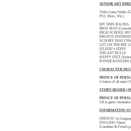
SENIOR ART DIR
Vidéo Game Studio A2
PS3, Xbox, Wii ):
MY SIMS RACING
IRON MAN (Consultin
HIGH SCHOOL MU
PROJETS INTERNE
SCOOBY DOO UN
GET ON THE MIC (Con
ED,EDD’n EDDY
THE ANT BULLY
HAPPY FEET (Senior 
POWER RANGERS (C
CHARACTER DES
PRINCE OF PERSI
Création of all main C
STORY-BOARD (199
PRINCE OF PERSI
All in game cinematics
INFORMATION S
FRENCH: 1st Langua
ENGLISH: Fluent
(Canadian & French pa