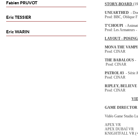
Fabien
PRUVOT
STORY-BOARD
(19
UNEARTHED
- Doc
Eric
TESSIER
Prod: BBC, Oblique 
T’CHOUPI
- Animat
Prod: Les Armateurs -
Eric
WARIN
LAYOUT - POSIN
MONA THE VAMP
Prod: CINAR
THE BABALOUS
- 
Prod: CINAR
PATROL 03
- Série 
Prod: CINAR
RIPLEY, BELIEVE
Prod: CINAR
VI
GAME DIRECTO
Vidéo Game Studio Lu
APEX VR
APEX DUBAÏ VR
KNIGHTFALL VR (+ S