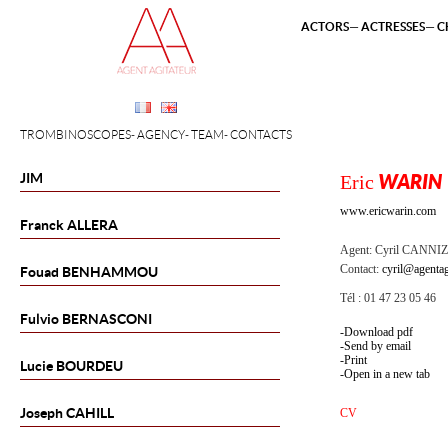
ACTORS
ACTRESSES
C
TROMBINOSCOPES
AGENCY
TEAM
CONTACTS
JIM
Eric
WARIN
www.ericwarin.com
Franck
ALLERA
Agent:
Cyril CANNI
Contact:
cyril@agentag
Fouad
BENHAMMOU
Tél : 01 47 23 05 46
Fulvio
BERNASCONI
Download pdf
Send by email
Print
Lucie
BOURDEU
Open in a new tab
Joseph
CAHILL
CV