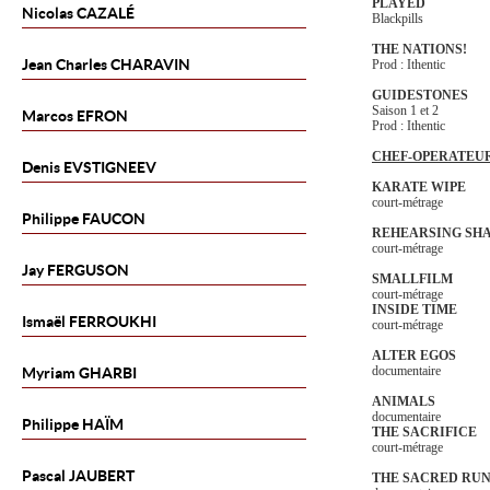
PLAYED
Nicolas
CAZALÉ
Blackpills
THE NATIONS!
Jean Charles
CHARAVIN
Prod : Ithentic
GUIDESTONES
Saison 1 et 2
Marcos
EFRON
Prod : Ithentic
CHEF-OPERATEU
Denis
EVSTIGNEEV
KARATE WIPE
court-métrage
Philippe
FAUCON
REHEARSING SH
court-métrage
Jay
FERGUSON
SMALLFILM
court-métrage
INSIDE TIME
Ismaël
FERROUKHI
court-métrage
ALTER EGOS
documentaire
Myriam
GHARBI
ANIMALS
documentaire
Philippe
HAÏM
THE SACRIFICE
court-métrage
Pascal
JAUBERT
THE SACRED RU