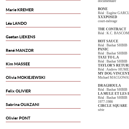
documentaire
BONE
Marie
KREMER
Réal : Eugène GARC
XXXPOSED
court-méreage
Léa
LANDO
THE CONTRACT
Réal : K.C. BASCO
Gaetan
LIEKENS
HOT SAUCE
Réal : Bashar SHBIB
PANIC
René
MANZOR
Réal : Bashar SHBIB
TAXI TO L.A
Réal : Bashar SHBIB
Kim
MASSEE
TAYLOR'S RETU
Réal : Andrew HU
MY DOG VINCEN
Olivia
MOKIEJEWSKI
Michael MACGOWA
DRAGHOULA
Réal : Bashar SHBIB
Felix
OLIVIER
LA MULE ET LES
Réal : Bashar SHBIB
1977-1986
Sabrina
OUAZANI
CIRCLE SQUARE
série
Olivier
PONT