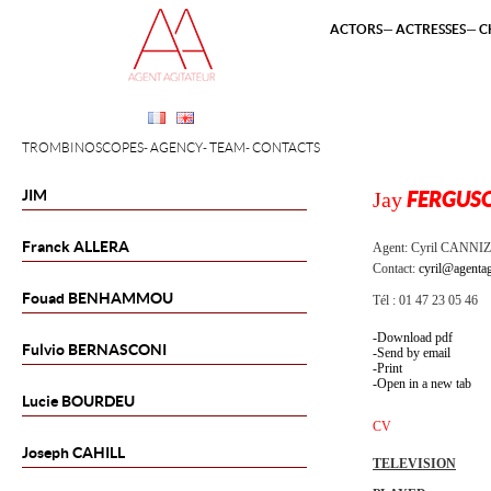
ACTORS
ACTRESSES
C
TROMBINOSCOPES
AGENCY
TEAM
CONTACTS
JIM
Jay
FERGUS
Franck
ALLERA
Agent:
Cyril CANNI
Contact:
cyril@agentag
Fouad
BENHAMMOU
Tél : 01 47 23 05 46
Download pdf
Fulvio
BERNASCONI
Send by email
Print
Open in a new tab
Lucie
BOURDEU
CV
Joseph
CAHILL
TELEVISION