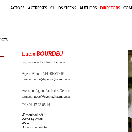
ACTORS
ACTRESSES
CHILDS / TEENS
AUTHORS
DIRECTORS
COM
ACTS
Lucie
BOURDEU
https://www.luciebourdeu.com/
Agent:
Anne LAFORESTRIE
Contact:
anne@agentagitateur.com
Assistant Agent:
Aude des Georges
Contact:
aude@agentagitateur.com
Tél : 01 47 23 05 46
Download pdf
Send by email
Print
Open in a new tab