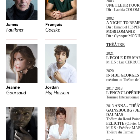
2003
UNE FLEUR POUR M
Dir : Laetitia COLO
2002
A NIGHT TO REM
James
François
Dir : Emanuel JESP
Faulkner
Goeske
MOBILOMANIE
Dir : Cyriaque MON
THÉÂTRE
2021
L’ECOLE DES MA
M.E.S : Luc CERRUT
2020
INSIDE GEORGES
création au Théâtre de
Jeanne
Jordan
2017-2018
Goursaud
Haj Hossein
L’ENCYCLOPÉDIE
Tournée Internationale
2013
ANNA - THÉ
GAINSBOURG / J
DAUMAS
Théâtre du Rond Point
FELICITE
(Olivier C
M.E.S : Frédéric 
Théâtre du Tarmac