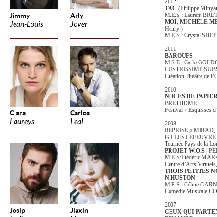
2012
TAC
(Philippe Minyan
Jimmy
Arly
M.E.S : Laurent B
MOI, MICHELE ME
Jean-Louis
Jover
Henry )
M.E.S : Crystal S
2011
BAROUFS
M.S E : Carlo GO
LUSTRISSIME SUB
Création Théâtre de l’
2010
NOCES DE PAPIE
BRETHOME
Festival « Esquisses d
Clara
Carlos
Laureys
Leal
2008
REPRISE « MIRAD,
GILLES LEFEUVRE
Tournée Pays de la Loi
PROJET W.O.S
| P
M.E.S:Frédéric M
Centre d’Arts Virtuels
TROIS PETITES N
N.HUSTON
M.E.S : Céline GA
Comédie Musicale CDN
2007
Josip
Jiaxin
CEUX QUI PARTE