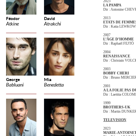
2023
LA PAMPA
Dir : Antonine CH
2013
Féodor
David
ETATS DE FEMME
Atkine
Atrakchi
Dir : Katia LEWKOW
2007
L’ÂGE D’HOMME
Dir : Raphaël FEJTÖ
2004
RENAISSANCE
Dir : Christain VO
2003
BOBBY CHERI
Dir : Bruno MERCIE
George
Mia
Babluani
Benedetta
2001
A LA FOLIE PAS 
Dir : Laetitia COLO
1999
BROTHERS-UK
Dir : Martin DUNK
TELEVISION
2023
MARIE-ANTOINE