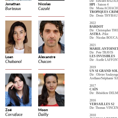
Dir : Edward BAZA
Jonathan
Nicolas
HPI
- Saison 4
Burteaux
Cazalé
Dir : Mona ACHACH
TROPIQUES CRI
Dir : Denis THYBA
2022
BARDOT
Dir : Christopher 
ASTRA
-Pilot
Dir : Nicolas BOUC
2021
MARIE-ANTOINE
Dir : Pete TRAVIS
LES INVISIBLES
Loan
Alexandre
Dir : Axelle LAFFO
Chabanol
Chacon
2019
UN SI GRAND SOL
Dir : Olivier Szulzynge
Arellano/Stéphanie Tc
2017
CAÏN
Dir : Bénédicte DEL
2016
VERSAILLES S2
Dir: Thomas VINCE
Zoé
Moon
Corraface
Dailly
2010