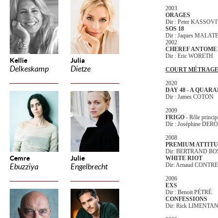
2003
ORAGES
Dir : Peter KASSOV
SOS 18
Dir : Jaques MALAT
2002
CHEREF ANTOME
Dir : Eric WORETH
Kellie
Julia
Delkeskamp
Dietze
COURT MÉTRAG
2020
DAY 48 - A QUAR
Dir : James COTON
2009
FRIGO
- Rôle princip
Dir : Joséphine DE
2008
PREMIUM ATTIT
Dir: BERTRAND B
Cemre
Julie
WHITE RIOT
Dir: Arnaud CONT
Ebuzziya
Engelbrecht
2006
EXS
Dir : Benoit PÉTRÉ
CONFESSIONS
Dir: Rick LIMENTAN