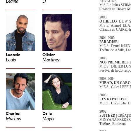
Ledina
Li
RENAUDE
M.S.E : Julies SER
Création au Théâtr
2006
OTHELLO
| DE W.
M.S.E : Ahmed EL A
Création au CAIRE /th
2004-2005
PARADISE
|
M.E.S : Daniel K
Théâtre de la Ville, L
Ludovic
Olivier
2003
Louis
Martinez
NOS PREMIERES 
M.E.S : DIDIER LO
Festival de la Corres
2003-2004
MIRAD, UN GARC
M.E.S : Gilles LEF
2003
LES REPAS HYC
M.E.S : Christo
2002
Charles
Delia
SUITE (2)
| CRÉATI
Martins
Mayer
MINYANA FRÉDÉR
Théâtre , Bordeaux