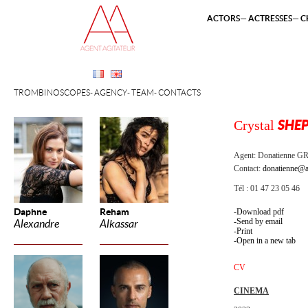
ACTORS
ACTRESSES
C
TROMBINOSCOPES
AGENCY
TEAM
CONTACTS
Crystal
SHE
Agent:
Donatienne 
Contact:
donatienne@a
Tél : 01 47 23 05 46
Daphne
Reham
Download pdf
Send by email
Alexandre
Alkassar
Print
Open in a new tab
CV
CINEMA