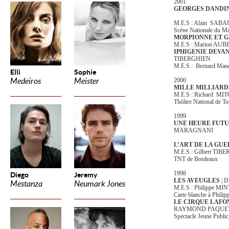
2001
GEORGES DANDI
M.E.S : Alain SAB
Scène Nationale du M
MORPIONNE ET 
M.E.S : Marion AU
IPHIGENIE DEVA
TIBERGHIEN
M.E.S : Bernard Manc
Elli
Sophie
Medeiros
Meister
2000
MILLE MILLIARD
M.E.S : Richard MI
Théâtre National de T
1999
UNE HEURE FUT
MARAGNANI
L’ART DE LA GU
M.E.S : Gilbert TI
TNT de Bordeaux
1998
Diego
Jeremy
LES AVEUGLES
| 
Mestanza
Neumark Jones
M.E.S : Philippe M
Carte blanche à Phili
LE CIRQUE LAFO
RAYMOND PAQUE
Spectacle Jeune Public