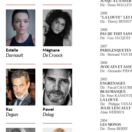
JUSQU'A L’ENFER
Dir : Denis MALLEV
2009
"LA LOUVE" LES 
Dir : Thierry BENIS
2008
PAS DE TOIT SAN
Dir : Guy JACQUES
2007
Estelle
Méghane
PARIS,ENQUETES 
Dir : Bertrand VAN
Darnault
De Croock
2006
AVOCATS ET ASS
Dir : Alexandre PID
2005
ENGRENAGES
Dir : Pascal CHAUM
BEAUMASQUE
Dir: Peter KASSOVI
LA LOUVE
Dir : Philippe VEN
JULIE LESCAULT
Raz
Pawel
Alain WERMUS
Degan
Delag
2004
LES MONOS
Dir : Denis BERRY