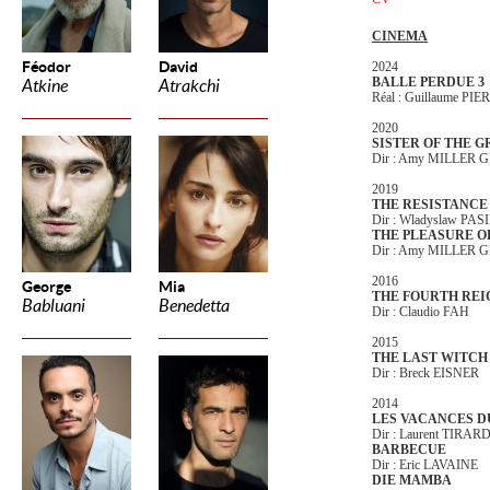
CINEMA
Féodor
David
2024
BALLE PERDUE 3
Atkine
Atrakchi
Réal : Guillaume PI
2020
SISTER OF THE 
Dir : Amy MILLER 
2019
THE RESISTANCE
Dir : Wladyslaw P
THE PLEASURE O
Dir : Amy MILLER
2016
George
Mia
THE FOURTH REI
Babluani
Benedetta
Dir : Claudio FAH
2015
THE LAST WITCH
Dir : Breck EISNER
2014
LES VACANCES D
Dir : Laurent TIRAR
BARBECUE
Dir : Eric LAVAINE
DIE MAMBA