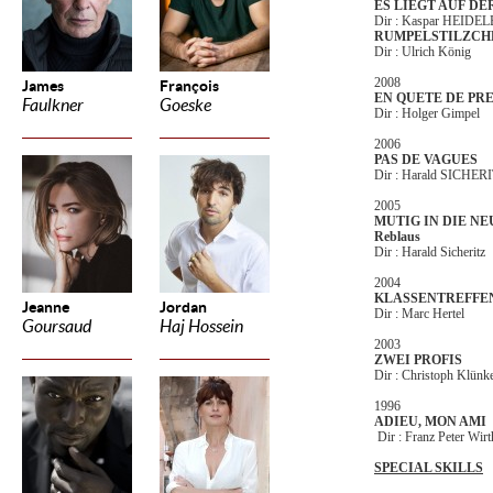
ES LIEGT AUF DE
Dir : Kaspar HEID
RUMPELSTILZCH
Dir : Ulrich König
2008
James
François
EN QUETE DE PR
Faulkner
Goeske
Dir : Holger Gimpel
2006
PAS DE VAGUES
Dir : Harald SICHER
2005
MUTIG IN DIE NEU
Reblaus
Dir : Harald Sicheritz
2004
KLASSENTREFFE
Jeanne
Jordan
Dir : Marc Hertel
Goursaud
Haj Hossein
2003
ZWEI PROFIS
Dir : Christoph Klünk
1996
ADIEU, MON AMI
Dir : Franz Peter Wirt
SPECIAL SKILLS