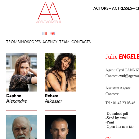
ACTORS
ACTRESSES
C
TROMBINOSCOPES
AGENCY
TEAM
CONTACTS
Julie
ENGEL
Agent:
Cyril CANNI
Contact:
cyril@agentag
Assistant Agents:
Contacts:
Daphne
Reham
Alexandre
Alkassar
Tél : 01 47 23 05 46
Download pdf
Send by email
Print
Open in a new tab
CV