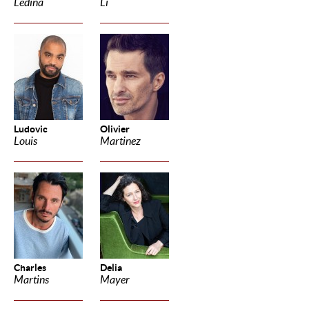
Ledina
Li
Ludovic
Olivier
Louis
Martinez
Charles
Delia
Martins
Mayer