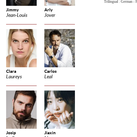
Trilingual : German -
Jimmy
Arly
Jean-Louis
Jover
Clara
Carlos
Laureys
Leal
Josip
Jiaxin