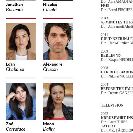
Dir : Ali SAMADI 
Jonathan
Nicolas
FREI
Burteaux
Cazalé
Dir : Bernd FISCH
2013
45 MINUTES TO 
Dir : Ali Samadi Ahadi
2011
DIE TäNZERIN-L
Dir : Hans-Günther
2009
BERLIN ’36
Dir : Kaspar HEID
Loan
Alexandre
2008
Chabanol
Chacon
DER ROTE BARO
Dir : Nikolai MUL
2004
BEFORE THE FAL
Dir : Dennis GANSE
TELEVISION
2022
KREUZFAHRT IN
Dir : Laura THIES
Zoé
Moon
TATORT
Corraface
Dailly
Dir : Max FÃRBER