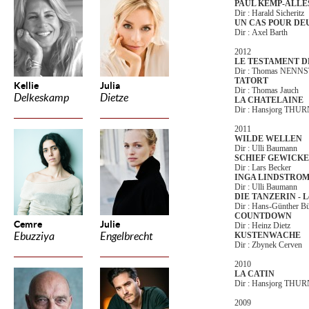
PAUL KEMP-ALLE
Dir : Harald Sicheritz
UN CAS POUR D
Dir : Axel Barth
2012
LE TESTAMENT D
Dir : Thomas NENNS
TATORT
Kellie
Julia
Dir : Thomas Jauch
Delkeskamp
Dietze
LA CHATELAINE
Dir : Hansjorg THU
2011
WILDE WELLEN
Dir : Ulli Baumann
SCHIEF GEWICK
Dir : Lars Becker
INGA LINDSTRO
Dir : Ulli Baumann
DIE TANZERIN - Le
Dir : Hans-Günther B
COUNTDOWN
Cemre
Julie
Dir : Heinz Dietz
Ebuzziya
Engelbrecht
KUSTENWACHE
Dir : Zbynek Cerven
2010
LA CATIN
Dir : Hansjorg THU
2009