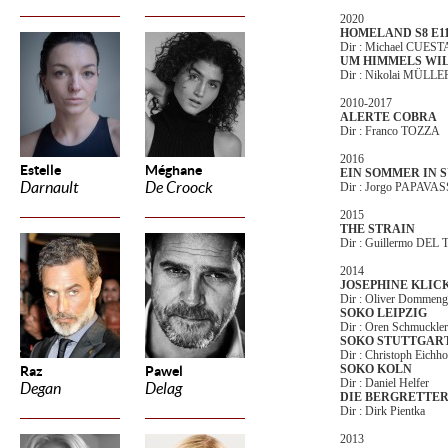
2020
HOMELAND S8 E11 -
Dir : Michael CUEST
UM HIMMELS WI
Dir : Nikolai MÜ
2010-2017
ALERTE COBRA
Dir : Franco TOZZA
2016
Estelle
Méghane
EIN SOMMER IN 
Darnault
De Croock
Dir : Jorgo PAPAVA
2015
THE STRAIN
Dir : Guillermo DEL
2014
JOSEPHINE KLIC
Dir : Oliver Dommeng
SOKO LEIPZIG
Dir : Oren Schmuckler
SOKO STUTTGAR
Dir : Christoph Eichh
SOKO KOLN
Raz
Pawel
Dir : Daniel Helfer
Degan
Delag
DIE BERGRETTE
Dir : Dirk Pientka
2013