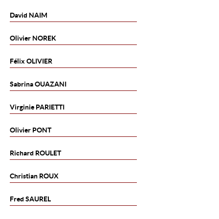
David
NAIM
Olivier
NOREK
Félix
OLIVIER
Sabrina
OUAZANI
Virginie
PARIETTI
Olivier
PONT
Richard
ROULET
Christian
ROUX
Fred
SAUREL