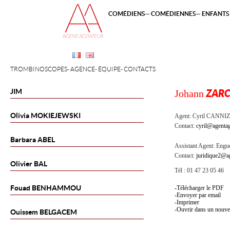
COMÉDIENS
COMÉDIENNES
ENFANTS 
TROMBINOSCOPES
AGENCE
ÉQUIPE
CONTACTS
JIM
Johann
ZAR
Olivia
MOKIEJEWSKI
Agent:
Cyril CANNI
Contact:
cyril@agentag
Barbara
ABEL
Assistant Agent:
Engue
Contact:
juridique2@ag
Olivier
BAL
Tél : 01 47 23 05 46
Fouad
BENHAMMOU
Télécharger le PDF
Envoyer par email
Imprimer
Ouvrir dans un nouve
Ouissem
BELGACEM