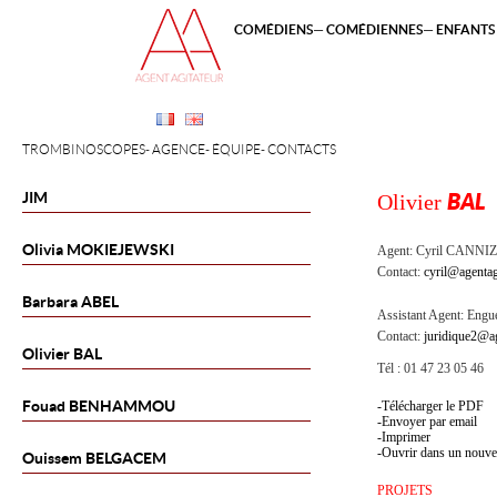
COMÉDIENS
COMÉDIENNES
ENFANTS 
TROMBINOSCOPES
AGENCE
ÉQUIPE
CONTACTS
JIM
Olivier
BAL
Olivia
MOKIEJEWSKI
Agent:
Cyril CANNI
Contact:
cyril@agentag
Barbara
ABEL
Assistant Agent:
Engue
Contact:
juridique2@ag
Olivier
BAL
Tél : 01 47 23 05 46
Fouad
BENHAMMOU
Télécharger le PDF
Envoyer par email
Imprimer
Ouvrir dans un nouve
Ouissem
BELGACEM
PROJETS