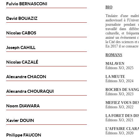
Fulvio
BERNASCONI
BIO
Titulaire d'une maît
David
BOUAZIZ
audiovisuel à l'Univer
journaliste pendant
travaillé dans différ
Nicolas
CABOS
culturelle, et fréque
animé un événement cu
la Cité des sciences et 
En 2017 il se consacre
Joseph
CAHILL
ROMANS
Nicolas
CAZALÉ
MALAVEN
Éditions XO, 2025
Alexandre
CHACON
LA MEUTE
Éditions XO, 2024
ROCHES DE SANG
Alexandra
CHOURAQUI
Éditions XO, 2023
MEFIEZ VOUS DE
Noom
DIAWARA
Éditions XO, 2022
LA FORET DES DI
Xavier
DOUIN
Éditions XO, 2021
L’AFFAIRE CLAR
Éditions XO, 2020
Philippe
FAUCON