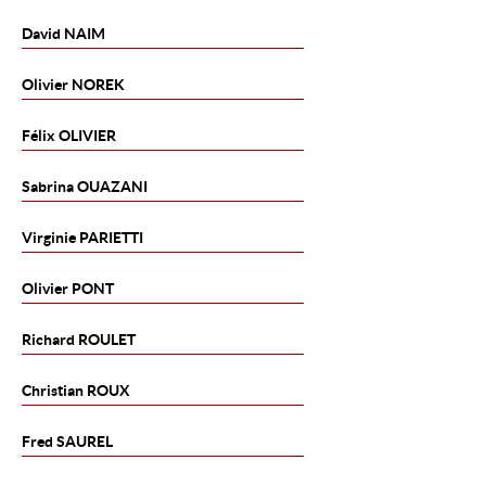
David
NAIM
Olivier
NOREK
Félix
OLIVIER
Sabrina
OUAZANI
Virginie
PARIETTI
Olivier
PONT
Richard
ROULET
Christian
ROUX
Fred
SAUREL