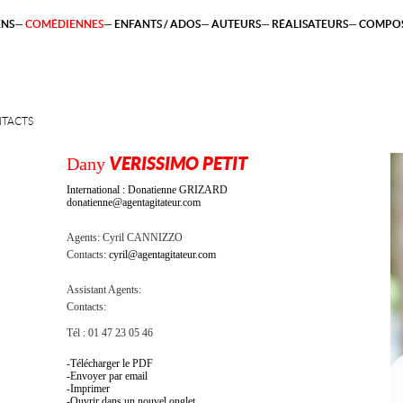
ENS
COMÉDIENNES
ENFANTS / ADOS
AUTEURS
RÉALISATEURS
COMPOS
TACTS
Dany
VERISSIMO PETIT
International : Donatienne GRIZARD
donatienne@agentagitateur.com
Agents:
Cyril CANNIZZO
Contacts:
cyril@agentagitateur.com
Assistant Agents:
Contacts:
Tél : 01 47 23 05 46
Télécharger le PDF
Envoyer par email
Imprimer
Ouvrir dans un nouvel onglet