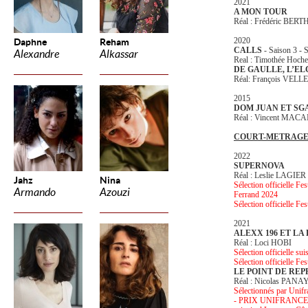
2021
A MON TOUR
Réal : Frédéric BERT
2020
Daphne
Reham
CALLS
- Saison 3 - S
Alexandre
Alkassar
Real : Timothée Hoche
DE GAULLE, L’EL
Réal: François VEL
2015
DOM JUAN ET S
Réal : Vincent MAC
COURT-METRAG
2022
SUPERNOVA
Réal : Leslie LAGIER
Jahz
Nina
Sélection officielle F
Armando
Azouzi
Ferrand 2024
Sélection officielle Fe
2021
ALEXX 196 ET LA
Réal : Loci HOBI
Sélection officielle su
Sélection officielle Fe
LE POINT DE REP
Réal : Nicolas PANA
Sélectionnés par Unif
- PRIX UNIFRANCE 