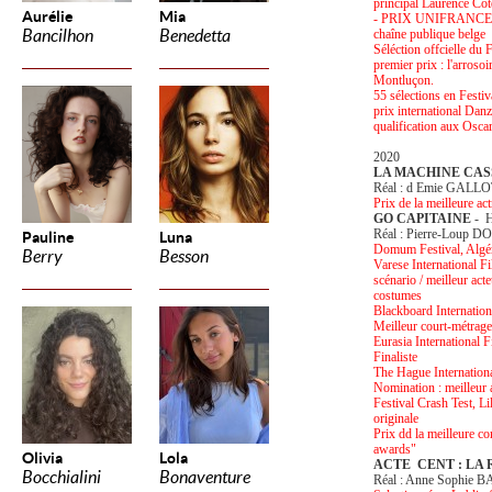
principal Laurence Côt
Aurélie
Mia
- PRIX UNIFRANCE DE
Bancilhon
Benedetta
chaîne publique belge
Séléction offcielle du
premier prix : l'arroso
Montluçon.
55 sélections en Festi
prix international Dan
qualification aux Osca
2020
LA MACHINE CAS
Réal : d Emie GALL
Prix de la meilleure ac
GO CAPITAINE
- H
Réal : Pierre-Loup 
Pauline
Luna
Domum Festival, Algéri
Berry
Besson
Varese International Fi
scénario / meilleur act
costumes
Blackboard Internation
Meilleur court-métrage
Eurasia International 
Finaliste
The Hague Internationa
Nomination : meilleur 
Festival Crash Test, Li
originale
Prix dd la meilleure c
awards"
Olivia
Lola
ACTE CENT : LA
Bocchialini
Bonaventure
Réal : Anne Sophie 