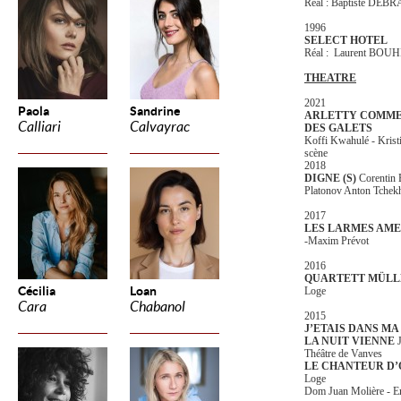
Réal : Baptiste DEB
1996
SELECT HOTEL
Réal : Laurent BOU
THEATRE
2021
Paola
Sandrine
ARLETTY COMME 
Calliari
Calvayrac
DES GALETS
Koffi Kwahulé - Kristi
scène
2018
DIGNE (S)
Corentin 
Platonov Anton Tchek
2017
LES LARMES AM
-Maxim Prévot
2016
QUARTETT MÜLL
Cécilia
Loan
Loge
Cara
Chabanol
2015
J’ETAIS DANS MA
LA NUIT VIENNE
J
Théâtre de Vanves
LE CHANTEUR D’O
Loge
Dom Juan Molière - 