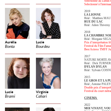
Selectionné au Lublin 
Selectionné à l'intern
2019
LA LIONNE
Réal : Matthieu MA
RUE DU LAC
Réal : Julien Thiverny
2018
LA CHAMBRE NO
Réal : Morgane SEG
Aurélia
Lucie
Prix d’interprétation f
Festival du Film Fant
Bonta
Bourdeu
Best Actress TMFF Ju
2017
NATURE MORTE A
Réal : Dick TURNER
DYLAN DYLAN
Réal : Sylvain COISN
2015
LE GROS ET LA P
Réal ; Antoine PALEY
Double prix d’interpré
Festival du court mét
Lucie
Virginie
Brami
Caliari
CINEMA
2022
MOI VIVANT, VO