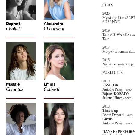
CLIPS
2020
My single Lise «PA
SUZANNE
Daphné
Alexandra
Chollet
Chouraqui
2019
Taur «COWARDS» avec
Taur
2017
Molpé «L’homme du lac
2016
Nathan Zanagar «le jeu
PUBLICITE
2019
Maggie
Emma
ESSILOR
Civantos
Colberti
Antoine Paley - web
Bijoux ROSATO
Juliette Ulrich - web
2018
Time’s up
Robin Deriaud - web
Girella
Antoine Paley - web
DANSE / PERFOR