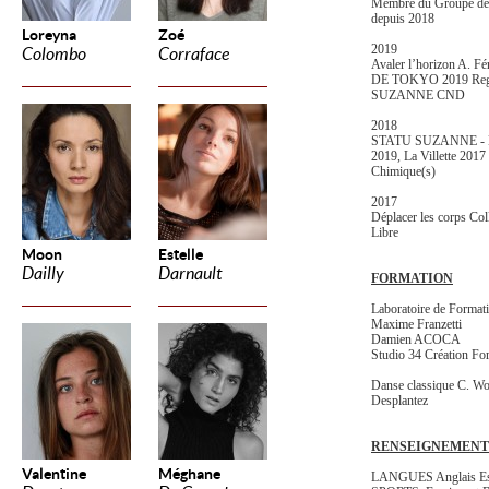
Membre du Groupe d
depuis 2018
Loreyna
Zoé
2019
Colombo
Corraface
Avaler l’horizon A. 
DE TOKYO 2019 Regarde
SUZANNE CND
2018
STATU SUZANNE - Nui
2019, La Villette 2017 
Chimique(s)
2017
Déplacer les corps Col
Libre
Moon
Estelle
Dailly
Darnault
FORMATION
Laboratoire de Format
Maxime Franzetti
Damien ACOCA
Studio 34 Création Fo
Danse classique C. Wo
Desplantez
RENSEIGNEMENT
Valentine
Méghane
LANGUES Anglais Esp