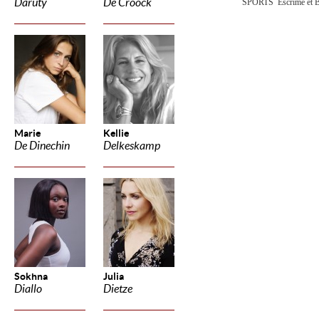
Daruty
De Croock
SPORTS Escrime et B
Marie
Kellie
De Dinechin
Delkeskamp
Sokhna
Julia
Diallo
Dietze