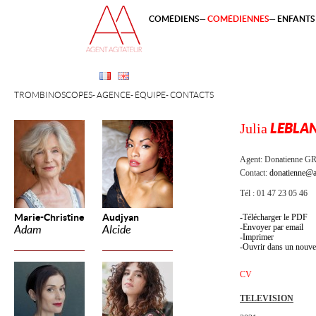
COMÉDIENS
COMÉDIENNES
ENFANTS 
TROMBINOSCOPES
AGENCE
ÉQUIPE
CONTACTS
Julia
LEBLAN
Agent:
Donatienne 
Contact:
donatienne@a
Tél : 01 47 23 05 46
Marie-Christine
Audjyan
Télécharger le PDF
Envoyer par email
Adam
Alcide
Imprimer
Ouvrir dans un nouve
CV
TELEVISION