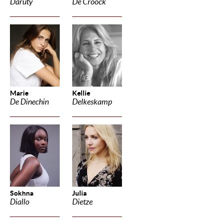
Daruty
De Croock
Marie
Kellie
De Dinechin
Delkeskamp
Sokhna
Julia
Diallo
Dietze