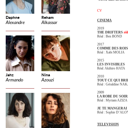
CV
Daphne
Reham
CINEMA
Alexandre
Alkassar
2019
THE DRIFTERS
rôl
Réal : Ben BOND
2017
COMME DES ROIS
Réal : Xabi MOLIA
2015
LES INVISIBLES
Réal: Akihiro HATA
Jahz
Nina
2010
Armando
Azouzi
TOUT CE QUI BRI
Réal : Géraldine N
2009
LA ROBE DU SOIR
Réal : Myriam AZIZA
JE TE MANGERAI
Réal : Sophie D’ALO
TELEVISION