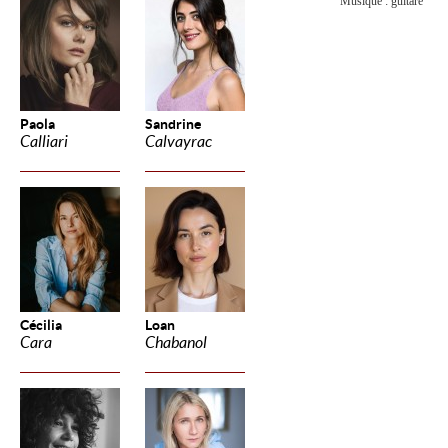
Musique : guitare
Paola
Sandrine
Calliari
Calvayrac
Cécilia
Loan
Cara
Chabanol