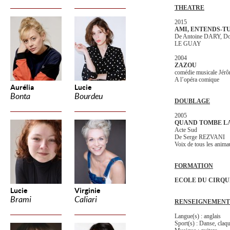
THEATRE
2015
AMI, ENTENDS-TU
De Antoine DARY, Do
LE GUAY
2004
ZAZOU
comédie musicale Jé
A l’opéra comique
Aurélia
Lucie
Bonta
Bourdeu
DOUBLAGE
2005
QUAND TOMBE LA
Acte Sud
De Serge REZVANI
Voix de tous les anim
FORMATION
ECOLE DU CIRQU
Lucie
Virginie
Brami
Caliari
RENSEIGNEMENT
Langue(s) : anglais
Sport(s) : Danse, claq