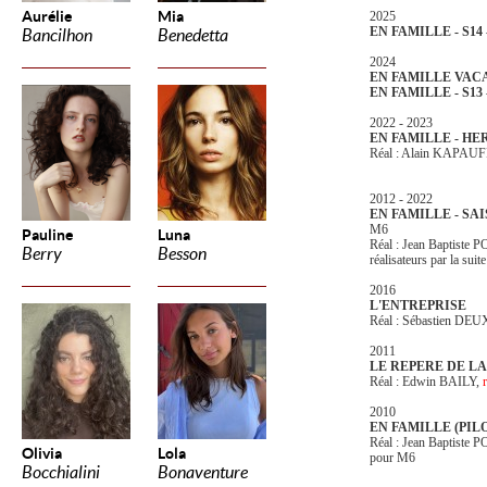
Aurélie
Mia
2025
EN FAMILLE - S14 
Bancilhon
Benedetta
2024
EN FAMILLE VACA
EN FAMILLE - S13 
2022 - 2023
EN FAMILLE - HER
Réal : Alain KAPAU
2012 - 2022
EN FAMILLE - SAIS
M6
Pauline
Luna
Réal : Jean Baptiste 
Berry
Besson
réalisateurs par la su
2016
L'ENTREPRISE
Réal : Sébastien DEU
2011
LE REPERE DE L
Réal : Edwin BAILY,
r
2010
EN FAMILLE (PIL
Réal : Jean Baptist
Olivia
Lola
pour M6
Bocchialini
Bonaventure