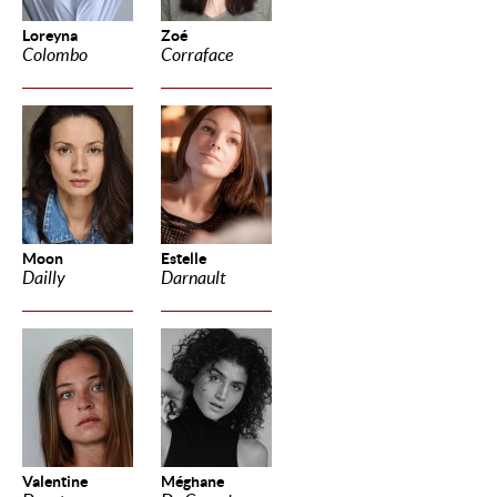
Loreyna
Zoé
Colombo
Corraface
Moon
Estelle
Dailly
Darnault
Valentine
Méghane