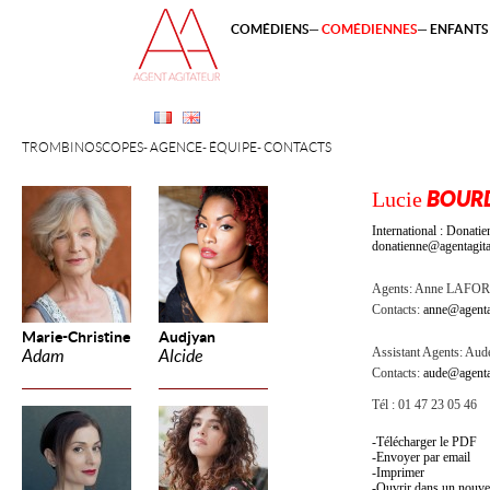
COMÉDIENS
COMÉDIENNES
ENFANTS 
TROMBINOSCOPES
AGENCE
ÉQUIPE
CONTACTS
Lucie
BOUR
International : Dona
donatienne@agentagita
Agents:
Anne LAFOR
Contacts:
anne@agenta
Marie-Christine
Audjyan
Assistant Agents:
Aude
Adam
Alcide
Contacts:
aude@agenta
Tél : 01 47 23 05 46
Télécharger le PDF
Envoyer par email
Imprimer
Ouvrir dans un nouve