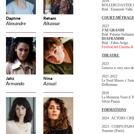
2019
ROLLERCOASTER LOV
Réal : Emanuele Vall
COURT-MÉTRAG
Daphne
Reham
Alexandre
Alkassar
2023
J'AI GRANDI
Réal :Paloma Stefanini
DIAFRAMMI
Réal : Fabio Avigo
Festival del Cinema di
THEATRE
2023
Genova is very nice de
2021-2022
Jahz
Nina
Le Neuf Muses s’Amuse
Armando
Azouzi
Delhomme
2018
La Memoria Veste il 
Silvia Piazza
FORMATIONS
2024 : ACTORS CRIB 
2023 : CORPS-PAROL
Tournier (Paris)