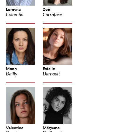
Loreyna
Zoé
Colombo
Corraface
Moon
Estelle
Dailly
Darnault
Valentine
Méghane