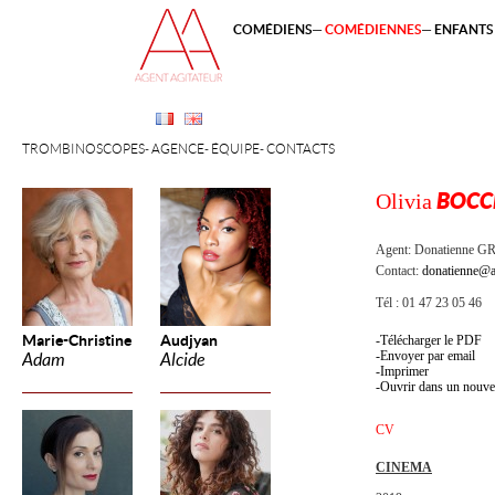
COMÉDIENS
COMÉDIENNES
ENFANTS 
TROMBINOSCOPES
AGENCE
ÉQUIPE
CONTACTS
Olivia
BOCCH
Agent:
Donatienne 
Contact:
donatienne@a
Tél : 01 47 23 05 46
Marie-Christine
Audjyan
Télécharger le PDF
Envoyer par email
Adam
Alcide
Imprimer
Ouvrir dans un nouve
CV
CINEMA