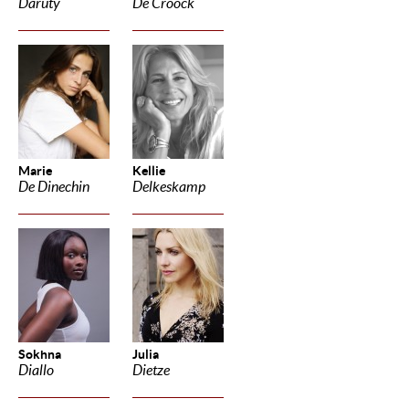
Daruty
De Croock
Marie
Kellie
De Dinechin
Delkeskamp
Sokhna
Julia
Diallo
Dietze