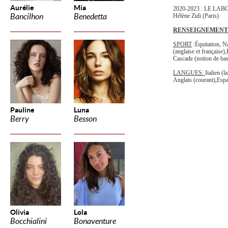
Aurélie
Mia
2020-2023 : LE LAB
Bancilhon
Benedetta
Hélène Zidi (Paris)
RENSEIGNEMENT
SPORT
:Équitation, Na
(anglaise et française)
Cascade (notion de ba
LANGUES:
Italien (
Anglais (courant),Espa
Pauline
Luna
Berry
Besson
Olivia
Lola
Bocchialini
Bonaventure