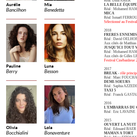
Réal: Dina AMER
Aurélie
Mia
LA BELLE ÉQUIPE
Réal : Mohamed HA
Bancilhon
Benedetta
MICA
Réal: Ismaël FERRO
Sélectionné au Festiv
2018
FRERES ENNEMIS
Réal : David OELH
Aux côtés de Matth
JUSQU'ICI TOUT 
Réal : Mohamed HA
Aux côtés de Gille
Festival Cinébanlieue
Pauline
Luna
2017
Berry
Besson
BREAK
-
rôle princi
Réal : Marc FOUCH
DEMI-SOEURS
Réal : Saphia AZZED
TAXI 5
Réal : Franck GAS
2016
L'EMBARRAS DU 
Réal : Eric LAVAINE
2015
OUVERT LA NUIT 
Olivia
Lola
Réal : Edouard BAER
Bocchialini
Bonaventure
MAMAN A TORT