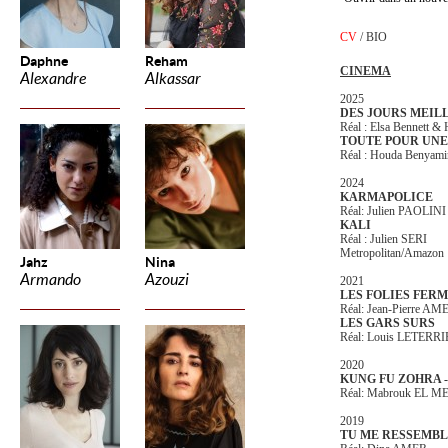
CV
/
BIO
Daphne
Reham
CINEMA
Alexandre
Alkassar
2025
DES JOURS MEIL
Réal : Elsa Bennett &
TOUTE POUR UNE
Réal : Houda Benyami
2024
KARMAPOLICE
Réal: Julien PAOLINI
KALI
Réal : Julien SERI
Metropolitan/Amazon
Jahz
Nina
Armando
Azouzi
2021
LES FOLIES FERM
Réal: Jean-Pierre AM
LES GARS SURS
Réal: Louis LETERR
2020
KUNG FU ZOHRA 
Réal: Mabrouk EL M
2019
TU ME RESSEMBL