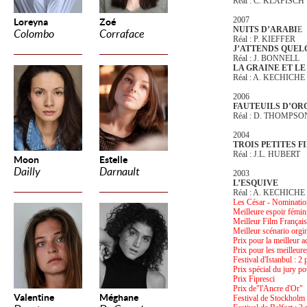
Réal : C. KLAPISCH
2007
Loreyna
Zoé
NUITS D’ARABI
E
Colombo
Corraface
Réal : P. KIEFFER
J’ATTENDS QUEL
Réal : J. BONNELL
LA GRAINE ET L
Réal : A. KECHICHE
2006
FAUTEUILS D’OR
Réal : D. THOMPS
2004
TROIS PETITES F
Réal : J.L. HUBERT
Moon
Estelle
Dailly
Darnault
2003
L’ESQUIVE
Réal : A. KECHICHE
Les César - Nominatio
Meilleure espoir fémin
Meilleur Film Français 
Meilleur scénario orgi
Prix pour la meilleur 
Prix pour les meilleure
Festival d'Istanbul : 2 
Prix spécial du jury p
Prix Fipresci
Prix de"l'Ancre d'Or"
Valentine
Méghane
Festival de Stockholm