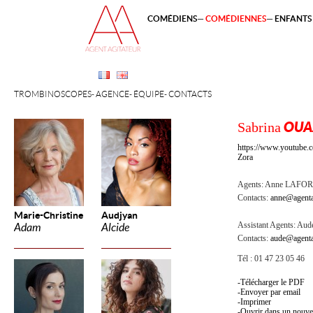
COMÉDIENS
COMÉDIENNES
ENFANTS 
TROMBINOSCOPES
AGENCE
ÉQUIPE
CONTACTS
Sabrina
OUA
https://www.youtube
Zora
Agents:
Anne LAFOR
Contacts:
anne@agenta
Marie-Christine
Audjyan
Assistant Agents:
Aude
Adam
Alcide
Contacts:
aude@agenta
Tél : 01 47 23 05 46
Télécharger le PDF
Envoyer par email
Imprimer
Ouvrir dans un nouve