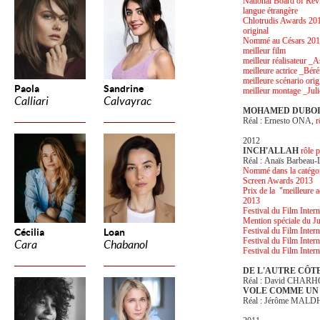
National Board of Rev
langue étrangère
Chlotrudis Awards 2014 
original
Nommé au Césars 201
meilleur film
meilleur réalisateur _
meilleure actrice _Bér
meilleure scénario ori
Paola
Sandrine
meilleur montage _Juli
Calliari
Calvayrac
MOHAMED DUBOI
Réal : Ernesto ONA,
r
2012
INCH'ALLAH
rôle
p
Réal : Anaïs Barbeau-L
Nommé dans la catégor
Screen Awards 2013
Prix de la "meilleure a
2013
Festival du Film Intern
Mention spéciale du J
Festival du Film Inter
Cécilia
Loan
Festival du Film Intern
Cara
Chabanol
Festival du Film Inter
DE L'AUTRE CÔTE
Réal : David CHAR
VOLE COMME UN
Réal : Jérôme MALD