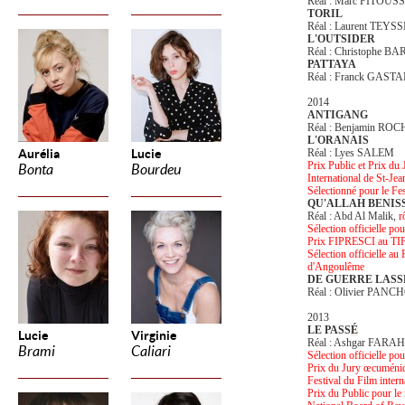
Réal : Marc FITOUSS
TORIL
Réal : Laurent TEYS
L'OUTSIDER
Réal : Christophe B
PATTAYA
Réal : Franck GAS
2014
ANTIGANG
Réal : Benjamin RO
L'ORANAIS
Aurélia
Lucie
Réal : Lyes SALEM
Prix Public et Prix du
Bonta
Bourdeu
International de St-Je
Sélectionné pour le F
QU'ALLAH BENIS
Réal : Abd Al Malik,
r
Sélection officielle po
Prix FIPRESCI au TI
Sélection officielle a
d'Angoulême
DE GUERRE LASS
Réal : Olivier PANCHO
2013
LE PASS
É
Lucie
Virginie
Réal : Ashgar FARA
Brami
Caliari
Sélection officielle po
Prix du Jury œcuméni
Festival du Film inter
Prix du Public pour le 