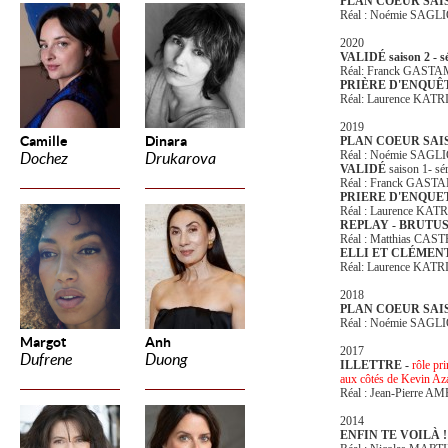
PLAN COEUR SAI
Réal : Noémie SAGL
2020
VALIDÉ saison 2 - sé
Réal: Franck GAST
PRIÈRE D'ENQUÊT
Réal: Laurence KAT
2019
Camille
Dinara
PLAN COEUR SAI
Réal : Noémie SAGL
Dochez
Drukarova
VALIDÉ
saison 1- sér
Réal : Franck GAS
PRIERE D'ENQU
Réal : Laurence KAT
REPLAY - BRUTUS
Réal : Matthias CA
ELLI ET CLÉMEN
Réal: Laurence KAT
2018
PLAN COEUR SAIS
Réal : Noémie SAGL
Margot
Anh
2017
Dufrene
Duong
ILLETTRE -
rôle pr
aux côtés de Kevin Az
Réal : Jean-Pierre A
2014
ENFIN TE VOILÀ !