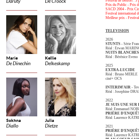
Festival de Belfort : 3
Daruty
De Croock
Prix du Public - Prix 
SACD 2004 - Prix C
Festival international
Meilleur prix - Festiva
TELEVISION
2026
STUNTS
- Série Fra
Réal : Erwan MAR
NUITS BLANCHES
Réal : Bérénice Eveno
Marie
Kellie
De Dinechin
Delkeskamp
2025
EXTRA-LUCIDE
Réal : Bruno MERLE
ciné+ OCS
INTERIM'AIR
- Te
Réal : Josephine DRA
2022
JE SUIS UNE SUR
Réal: Emmanuel NOBLE
PRIÈRE D'ENQU
Réal: Laurence KAT
Sokhna
Julia
Diallo
Dietze
2021
PRIÈRE D'ENQU
Réal: Laurence KAT