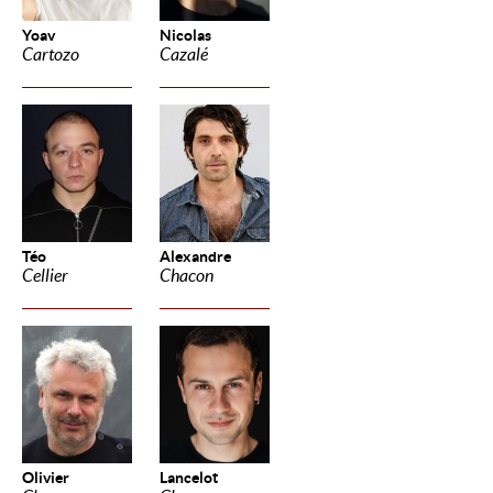
Yoav
Nicolas
Cartozo
Cazalé
Téo
Alexandre
Cellier
Chacon
Olivier
Lancelot