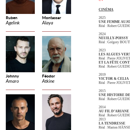
CINÉMA
Ruben
Montassar
2025
UNE FEMME AUJ
Agelink
Alaya
Réal : Robert GUED
2024
NEUILLY-POISSY
Réal : Grégory BO
2023
LES ALGUES VER
Réal : Pierre JOLIVE
ET LA FÊTE CONT
Réal : Robert GUED
2019
Johnny
Féodor
VICTOR & CELIA
Amaro
Atkine
Réal : Pierre JOLIVE
2015
UNE HISTOIRE D
Réal : Robert GUED
2014
AU FIL D’ARIANE
Réal : Robert GUED
2013
LA TENDRESSE
Réal : Marion HÄNS