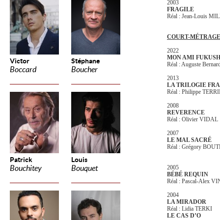
2003
FRAGILE
Réal : Jean-Louis MI
COURT-MÉTRAG
2022
MON AMI FUKUS
Victor
Stéphane
Réal : Auguste Be
Boccard
Boucher
2013
LA TRILOGIE FR
Réal : Philippe T
2008
REVERENCE
Réal : Olivier VIDAL
2007
LE MAL SACRÉ
Réal : Grégory BO
Patrick
Louis
Bouchitey
Bouquet
2005
BÉBÉ REQUIN
Réal : Pascal-Alex 
2004
LA MIRADOR
Réal : Lidia TERKI
LE CAS D’O