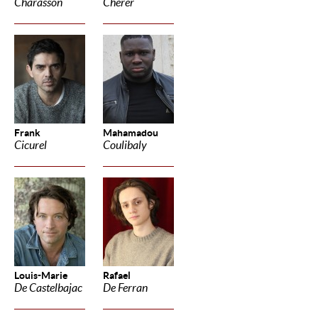
Charasson
Cherer
Frank
Mahamadou
Cicurel
Coulibaly
Louis-Marie
Rafael
De Castelbajac
De Ferran