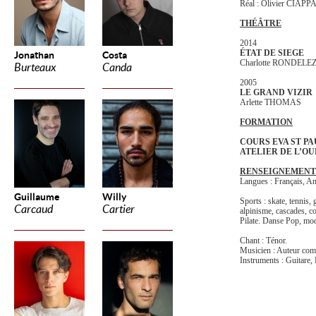
Réal : Olivier CIAPP
THÉÂTRE
2014
ÉTAT DE SIEGE
Jonathan
Costa
Charlotte RONDELE
Burteaux
Canda
2005
LE GRAND VIZIR
Arlette THOMAS
FORMATION
COURS EVA ST PA
ATELIER DE L’OU
RENSEIGNEMENT
Langues : Français, An
Guillaume
Willy
Sports : skate, tennis, 
Carcaud
Cartier
alpinisme, cascades, c
Pilate. Danse Pop, mod
Chant : Ténor.
Musicien : Auteur comp
Instruments : Guitare, 