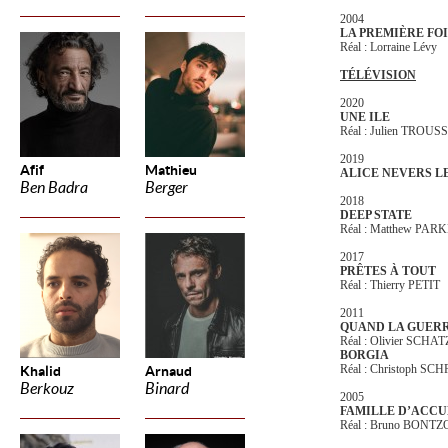
2004
LA PREMIÈRE FOIS
Réal : Lorraine Lévy
TÉLÉVISION
2020
UNE ILE
Réal : Julien TROUS
2019
Afif
Mathieu
ALICE NEVERS L
Ben Badra
Berger
2018
DEEP STATE
Réal : Matthew PAR
2017
PRÊTES À TOUT
Réal : Thierry PETIT
2011
QUAND LA GUERR
Réal : Olivier SCHA
BORGIA
Réal : Christoph S
Khalid
Arnaud
Berkouz
Binard
2005
FAMILLE D’ACCU
Réal : Bruno BONT