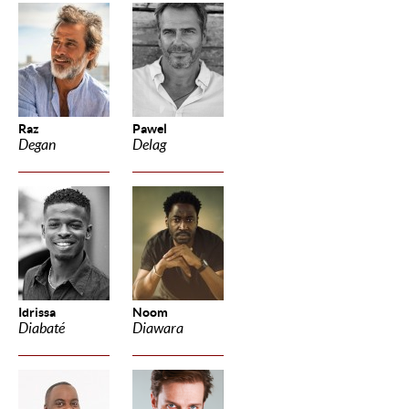
Raz
Pawel
Degan
Delag
Idrissa
Noom
Diabaté
Diawara