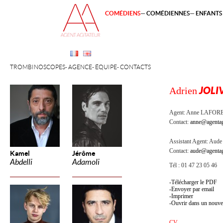
COMÉDIENS
COMÉDIENNES
ENFANTS 
TROMBINOSCOPES
AGENCE
ÉQUIPE
CONTACTS
Adrien
JOLI
Agent:
Anne LAFOR
Contact:
anne@agentag
Assistant Agent:
Aude 
Contact:
aude@agentag
Kamel
Jérôme
Abdelli
Adamoli
Tél : 01 47 23 05 46
Télécharger le PDF
Envoyer par email
Imprimer
Ouvrir dans un nouve
CV