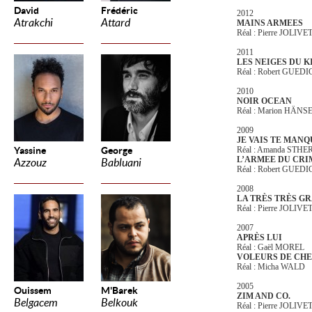
David
Frédéric
2012
Atrakchi
Attard
MAINS ARMEES
Réal : Pierre JOLIVE
2011
LES NEIGES DU 
Réal : Robert GUED
2010
NOIR OCEAN
Réal : Marion HÄNS
2009
JE VAIS TE MAN
Yassine
George
Réal : Amanda STHE
L’ARMEE DU CRI
Azzouz
Babluani
Réal : Robert GUED
2008
LA TRÈS TRÈS G
Réal : Pierre JOLIVE
2007
APRÈS LUI
Réal : Gaël MOREL
VOLEURS DE CH
Réal : Micha WALD
2005
Ouissem
M'Barek
ZIM AND CO.
Belgacem
Belkouk
Réal : Pierre JOLIVE