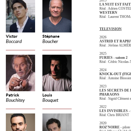
2015
LA NUIT EST FAI
Réal : Adrien COST
WESTERN
Réal : Laurent THOM
TELEVISION
Victor
Stéphane
2026
Boccard
Boucher
ASTRID ET RAPH
Réal : Jérôme ALMÉ
2025
FURIES - saison 2
Réal : Cédric Nicolas
2024
KNOCK-OUT (FIG
Réal : Antoine Blossie
2023
LES SECRETS DE 
PHARAONS
Patrick
Louis
Réal : Sigrid Clément
Bouchitey
Bouquet
2022
LES INVISIBLES - s
Réal: Chris BRIANT
2020
ROZ'NOIRE
- pilote