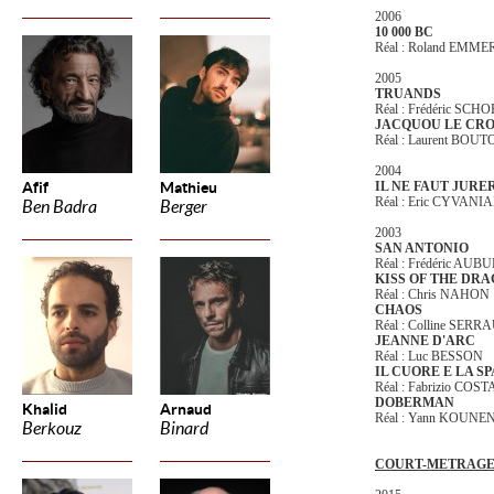
2006
10 000 BC
Réal : Roland EMME
2005
TRUANDS
Réal : Frédéric S
JACQUOU LE CR
Réal : Laurent BOU
2004
Afif
Mathieu
IL NE FAUT JURER.
Réal : Eric CYVANI
Ben Badra
Berger
2003
SAN ANTONIO
Réal : Frédéric AUB
KISS OF THE DR
Réal : Chris NAHON
CHAOS
Réal : Colline SER
JEANNE D'ARC
Réal : Luc BESSON
IL CUORE E LA S
Réal : Fabrizio COS
DOBERMAN
Khalid
Arnaud
Réal : Yann KOUNE
Berkouz
Binard
COURT-METRAG