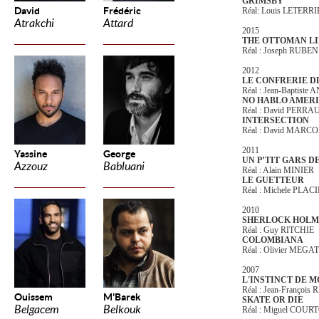
GRIMSBY
David
Frédéric
Réal: Louis LETERR
Atrakchi
Attard
2015
THE OTTOMAN L
Réal : Joseph RUBEN
2012
LE CONFRERIE D
Réal : Jean-Baptist
NO HABLO AMER
Réal : David PERRA
INTERSECTION
Réal : David MARC
2011
Yassine
George
UN P’TIT GARS 
Azzouz
Babluani
Réal : Alain MINIER
LE GUETTEUR
Réal : Michele PLAC
2010
SHERLOCK HOLM
Réal : Guy RITCHIE
COLOMBIANA
Réal : Olivier MEG
2007
L'INSTINCT DE M
Réal : Jean-François
Ouissem
M'Barek
SKATE OR DIE
Belgacem
Belkouk
Réal : Miguel COUR