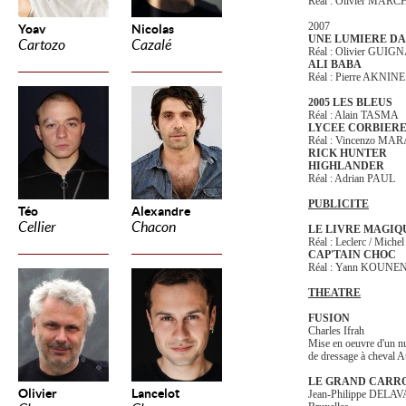
Réal : Olivier MAR
2007
Yoav
Nicolas
UNE LUMIERE DA
Cartozo
Cazalé
Réal : Olivier GUI
ALI BABA
Réal : Pierre AKNINE
2005 LES BLEUS
Réal : Alain TASMA
LYCEE CORBIER
Réal : Vincenzo MA
RICK HUNTER
HIGHLANDER
Réal : Adrian PAUL
PUBLICITE
Téo
Alexandre
Cellier
Chacon
LE LIVRE MAGIQ
Réal : Leclerc / Mich
CAP'TAIN CHOC
Réal : Yann KOUNE
THEATRE
FUSION
Charles Ifrah
Mise en oeuvre d'un 
de dressage à cheval A
LE GRAND CARR
Olivier
Lancelot
Jean-Philippe DELA