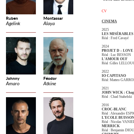
CV
Ruben
Montassar
CINEMA
Agelink
Alaya
2025
LES MISÉRABLES
Réal : Fred Cavayé
2024
PROJET D – LOVE
Réal : Luc BESSON
L'AMOUR OUF
Réal :Gilles LELLO
2022
IO CAPITANO
Johnny
Féodor
Réal: Matteo GARR
Amaro
Atkine
2021
JOHN WICK : Chapt
Réal : Chad Stahelski
2016
CROC-BLANC
Réal : Alexandre ES
L'ECOLE BUISSO
Réal : Nicolas VANIE
MERRICK
Réal : Benjamin DIO