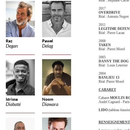
Réal : Stéphane Carrié
2017
OVERDRIVE
Réal : Antonio Negret
2011
LEGITIME DEFEN
Réal : Pierre Lacan
Raz
Pawel
2008
TAKEN
Degan
Delag
Réal : Pierre Morel
2005
DANNY THE DOG
Réal : Louis Leterrier
2004
BANLIEU 13
Réal :Pierre Morel
CABARET
Cabaret
MOULIN R
Idrissa
Noom
André Cagnard - Paris
Diabaté
Diawara
LIDO
(tableau futuris
RENSEIGNEMENT