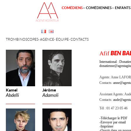
COMÉDIENS
COMÉDIENNES
ENFANTS 
TROMBINOSCOPES
AGENCE
ÉQUIPE
CONTACTS
Afif
BEN BA
International : Dona
donatienne@agentagita
Agents:
Anne LAFOR
Contacts:
anne@agenta
Kamel
Jérôme
Assistant Agents:
Aude
Abdelli
Adamoli
Contacts:
aude@agenta
Tél : 01 47 23 05 46
Télécharger le PDF
Envoyer par email
Imprimer
Ouvrir dans un nouve