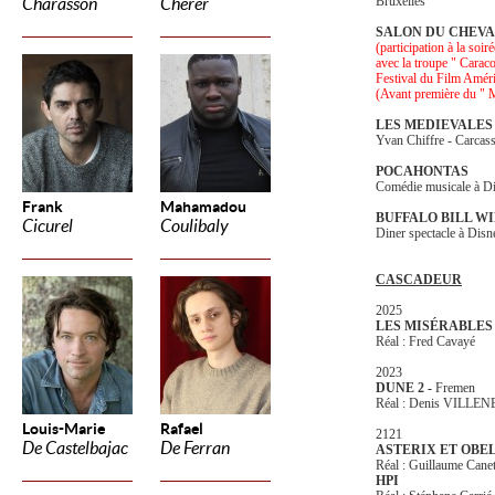
Bruxelles
Charasson
Cherer
SALON DU CHEV
(participation à la soir
avec la troupe " Caraco
Festival du Film Améri
(Avant première du " 
LES MEDIEVALES
Yvan Chiffre - Carcas
POCAHONTAS
Comédie musicale à Di
Frank
Mahamadou
BUFFALO BILL W
Cicurel
Coulibaly
Diner spectacle à Disn
CASCADEUR
2025
LES MISÉRABLES
Réal : Fred Cavayé
2023
DUNE 2 -
Fremen
Réal : Denis VILLE
Louis-Marie
Rafael
2121
De Castelbajac
De Ferran
ASTERIX ET OBELIX
Réal : Guillaume Cane
HPI