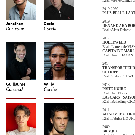
Réal: Mbaye Cheik
2019-2020
PLUS BELLE LA V
2019
Jonathan
Costa
DENARD AKA BO
Burteaux
Canda
Réal : Alain Delabie
2017
HOLLYWEED
Réal : Laurent de VI
CAPITAINE MAR
Réal : Josée DAYAN
2014
TRANSPORTEEUR 
OF HOPE"
Réal : Stefan PLES
Guillaume
Willy
2013
Carcaud
Cartier
PISTE NOIRE
Réal : Jalil Naciri
LASCARS - SAISO
Réal : Bathélémy 
2011
AU NOM D’ATHEN
Réal : Fabrice HOU
2009
BRAQUO