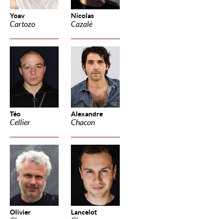
Yoav
Nicolas
Cartozo
Cazalé
Téo
Alexandre
Cellier
Chacon
Olivier
Lancelot