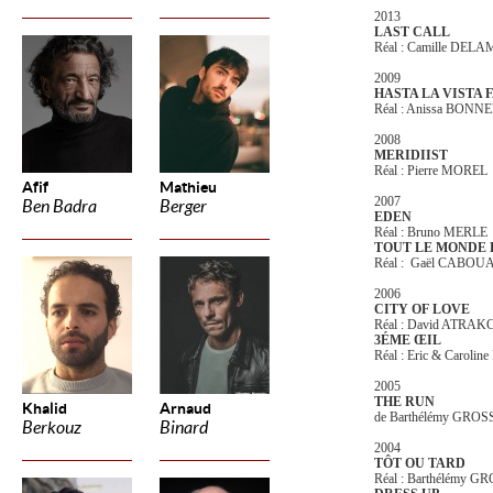
2013
LAST CALL
Réal : Camille DEL
2009
HASTA LA VISTA 
Réal : Anissa BON
2008
MERIDIIST
Réal : Pierre MOREL
Afif
Mathieu
2007
Ben Badra
Berger
EDEN
Réal : Bruno MERLE
TOUT LE MONDE 
Réal : Gaël CABOU
2006
CITY OF LOVE
Réal : David ATRAK
3ÉME
ŒIL
Réal : Eric & Caroli
2005
THE RUN
Khalid
Arnaud
de Barthélémy GR
Berkouz
Binard
2004
TÔT OU TARD
Réal : Barthélémy