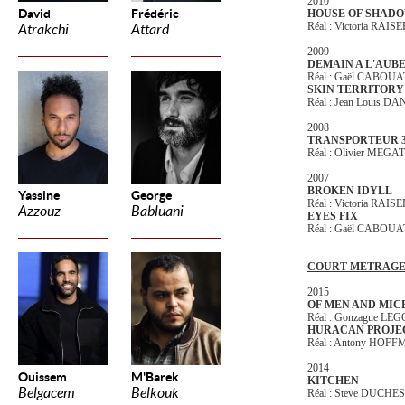
2010
David
Frédéric
HOUSE OF SHAD
Réal : Victoria RAISE
Atrakchi
Attard
2009
DEMAIN A L'AUB
Réal : Gaël CABOUA
SKIN TERRITORY
Réal : Jean Louis DA
2008
TRANSPORTEUR 
Réal : Olivier MEG
2007
BROKEN IDYLL
Yassine
George
Réal : Victoria RAISE
Azzouz
Babluani
EYES FIX
Réal : Gaël CABOUA
COURT METRAG
2015
OF MEN AND MIC
Réal : Gonzague LE
HURACAN PROJE
Réal : Antony HOF
2014
Ouissem
M'Barek
KITCHEN
Belgacem
Belkouk
Réal : Steve DUCHE