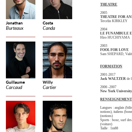
THEATRE
2005
THEATRE FOR AN
Tercelin KIRKLEY
Jonathan
Costa
Burteaux
Canda
2004
LE FUNAMBULE 
Hiro HUCHIYAMA
2003
FOOL FOR LOVE
Sam SHEPARD, Valé
FORMATION
2001-2017
Jack WALTZER
de 
Guillaume
Willy
Carcaud
Cartier
2006 -2007
New York University
RENSEIGNEMENT
Langues : anglais (bili
notions), italiens (bon
(notions)
Sports : boxe, surf des
(voiture)
Taille : 1m88