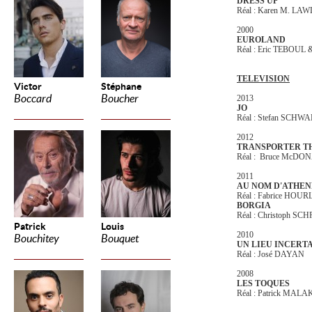
DRESS UP
Réal : Karen M. LA
2000
EUROLAND
Réal : Eric TEBOUL 
TELEVISION
Victor
Stéphane
Boccard
Boucher
2013
JO
Réal : Stefan SCHW
2012
TRANSPORTER TH
Réal : Bruce McDO
2011
AU NOM D'ATHEN
Réal : Fabrice HOU
BORGIA
Réal : Christoph S
Patrick
Louis
2010
Bouchitey
Bouquet
UN LIEU INCERT
Réal : José DAYAN
2008
LES TOQUES
Réal : Patrick MAL