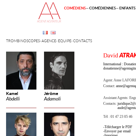
COMÉDIENS
COMÉDIENNES
ENFANTS 
TROMBINOSCOPES
AGENCE
ÉQUIPE
CONTACTS
David
ATRA
International : Dona
donatienne@agentagita
Agent:
Anne LAFOR
Contact:
anne@agentag
Kamel
Jérôme
Assistant Agents:
Engu
Abdelli
Adamoli
Contacts:
juridique2@a
aude@agenta
Tél : 01 47 23 05 46
Télécharger le PDF
Envoyer par email
Imprimer