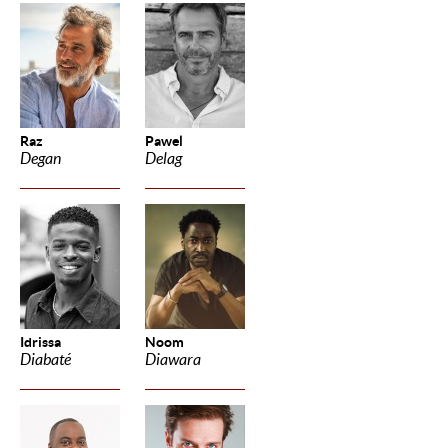
Raz
Pawel
Degan
Delag
Idrissa
Noom
Diabaté
Diawara