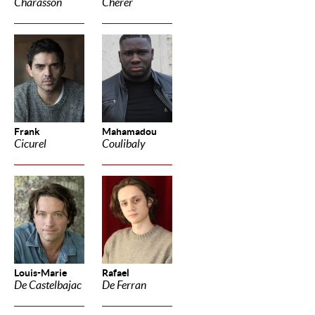
Charasson
Cherer
Frank
Mahamadou
Cicurel
Coulibaly
Louis-Marie
Rafael
De Castelbajac
De Ferran