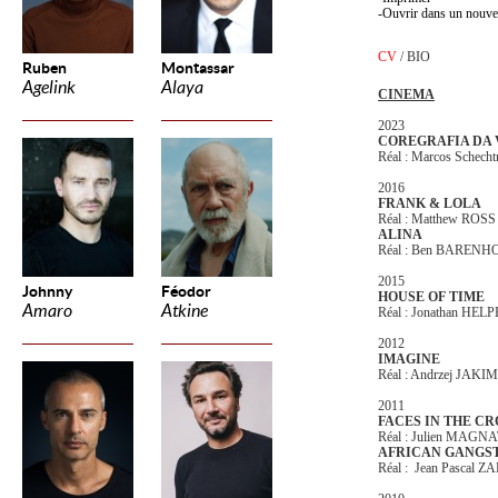
Ouvrir dans un nouve
CV
/
BIO
Ruben
Montassar
Agelink
Alaya
CINEMA
2023
COREGRAFIA DA 
Réal : Marcos Schech
2016
FRANK & LOLA
Réal : Matthew ROSS
ALINA
Réal : Ben BARENH
2015
Johnny
Féodor
HOUSE OF TIME
Amaro
Atkine
Réal : Jonathan HEL
2012
IMAGINE
Réal : Andrzej JAK
2011
FACES IN THE C
Réal : Julien MAGN
AFRICAN GANGS
Réal : Jean Pascal Z