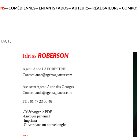
ENS
COMÉDIENNES
ENFANTS / ADOS
AUTEURS
RÉALISATEURS
COMPOS
TACTS
Idriss
ROBERSON
Agent:
Anne LAFORESTRIE
Contact:
anne@agentagitateur.com
Assistant Agent:
Aude des Georges
Contact:
aude@agentagitateur.com
Tél : 01 47 23 05 46
Télécharger le PDF
Envoyer par email
Imprimer
Ouvrir dans un nouvel onglet
CV