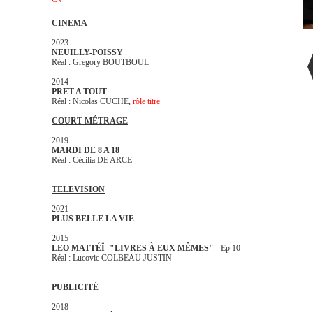
CINEMA
2023
NEUILLY-POISSY
Réal : Gregory BOUTBOUL
2014
PRET A TOUT
Réal : Nicolas CUCHE,
rôle titre
COURT-MÉTRAGE
2019
MARDI DE 8 A 18
Réal : Cécilia DE ARCE
TELEVISION
2021
PLUS BELLE LA VIE
2015
LEO MATTÉÏ -"LIVRES À EUX MÊMES"
- Ep 10
Réal : Lucovic COLBEAU JUSTIN
PUBLICITÉ
2018