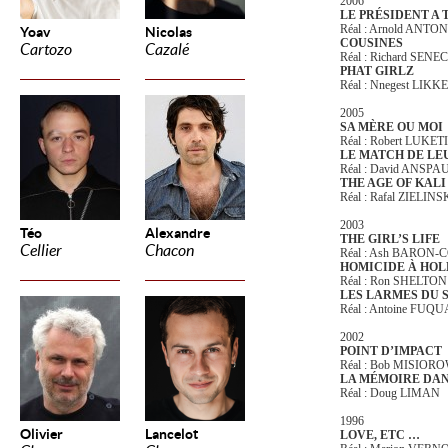
2006
LE PRÉSIDENT A T
Réal : Arnold ANTO
Yoav
Nicolas
COUSINES
Cartozo
Cazalé
Réal : Richard SENE
PHAT GIRLZ
Réal : Nnegest LIKKE
2005
SA MÈRE OU MOI
Réal : Robert LUKET
LE MATCH DE LE
Réal : David ANSP
THE AGE OF KALI
Réal : Rafal ZIELINS
2003
Téo
Alexandre
THE GIRL’S LIFE
Cellier
Chacon
Réal : Ash BARON
HOMICIDE À HO
Réal : Ron SHELTO
LES LARMES DU 
Réal : Antoine FUQU
2002
POINT D’IMPACT
Réal : Bob MISIOR
LA MÉMOIRE DAN
Réal : Doug LIMAN
1996
Olivier
Lancelot
LOVE, ETC …