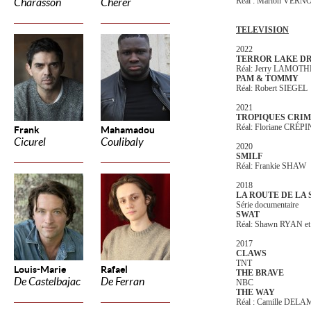
Réal : Marion VER
Charasson
Cherer
TELEVISION
2022
TERROR LAKE D
Réal: Jerry LAMOTHE
PAM & TOMMY
Réal: Robert SIEGEL
2021
TROPIQUES CRIMI
Réal: Floriane CRÉPI
Frank
Mahamadou
Cicurel
Coulibaly
2020
SMILF
Réal: Frankie SHAW
2018
LA ROUTE DE LA 
Série documentaire
SWAT
Réal: Shawn RYAN e
2017
CLAWS
TNT
Louis-Marie
Rafael
THE BRAVE
De Castelbajac
De Ferran
NBC
THE WAY
Réal : Camille DEL