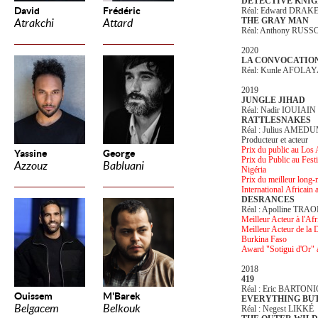
DETECTIVE KNIG
David
Frédéric
Réal: Edward DRAK
THE GRAY MAN
Atrakchi
Attard
Réal: Anthony RUSS
2020
LA CONVOCATION
Réal: Kunle AFOLA
2019
JUNGLE JIHAD
Réal: Nadir IOUIAIN
RATTLESNAKES
Réal : Julius AMED
Producteur et acteur
Prix du public au Los
Yassine
George
Prix du Public au Fest
Azzouz
Babluani
Nigéria
Prix du meilleur long-
International
Africain 
DESRANCES
Réal : Apolline TRA
Meilleur Acteur à l'
Meilleur Acteur de la 
Burkina Faso
Award "Sotigui d'Or" 
2018
419
Réal : Eric BARTON
Ouissem
M'Barek
EVERYTHING BUT
Belgacem
Belkouk
Réal : Negest LIKKÉ