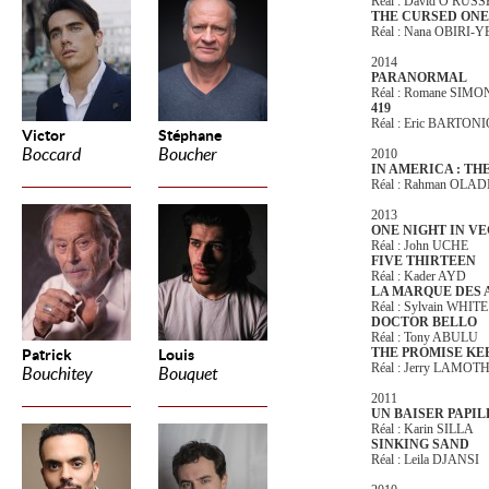
Réal : David O RUS
THE CURSED ONE
Réal : Nana OBIRI
2014
PARANORMAL
Réal : Romane SIMO
419
Réal : Eric BARTON
Victor
Stéphane
Boccard
Boucher
2010
IN AMERICA : TH
Réal : Rahman OLA
2013
ONE NIGHT IN V
Réal : John UCHE
FIVE THIRTEEN
Réal : Kader AYD
LA MARQUE DES 
Réal : Sylvain WHITE
DOCTOR BELLO
Réal : Tony ABULU
THE PROMISE KE
Patrick
Louis
Réal : Jerry LAMOT
Bouchitey
Bouquet
2011
UN BAISER PAPI
Réal : Karin SILLA
SINKING SAND
Réal : Leila DJANSI