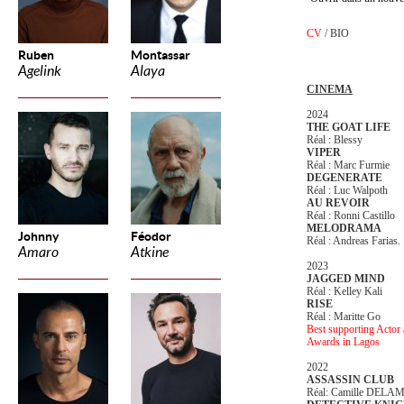
CV
/
BIO
Ruben
Montassar
Agelink
Alaya
CINEMA
2024
THE GOAT LIFE
Réal : Blessy
VIPER
Réal : Marc Furmie
DEGENERATE
Réal : Luc Walpoth
AU REVOIR
Réal : Ronni Castillo
MELODRAMA
Johnny
Féodor
Réal : Andreas Farias.
Amaro
Atkine
2023
JAGGED MIND
Réal : Kelley Kali
RISE
Réal : Maritte Go
Best supporting Actor
Awards in Lagos
2022
ASSASSIN CLUB
Réal: Camille DEL