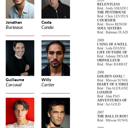
2010
RELENTLESS
Réal : Andy AMAD
THE PENTHOUSE
Réal : Chris LEVITU
COURSIER
Jonathan
Costa
Réal : Herve RENOH
Burteaux
Canda
SOUL SISTERS
Réal : Rahman OL
2009
I SING OF A WELL
Réal : Leila DJANSI
LIFE OUTSIDE OF
Réal : Johnny DES
ORPAILLEUR
Réal : Marc BARRAT
2008
GOLDEN GOAL !
Guillaume
Willy
Réal : Mirwan SUW
Carcaud
Cartier
DIARY OF A TIR
Réal : Tim ALEXAN
LOADED
Réal : Alan PAO
ADVENTURES OF
Réal : Ari GOLD
2007
THE BALL IS RO
Réal : Mirwan SUW