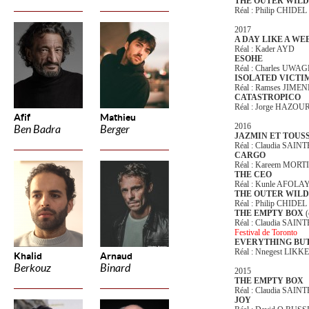
THE OUTER WILD
Réal : Philip CHIDEL
2017
A DAY LIKE A WE
Réal : Kader AYD
ESOHE
Réal : Charles UWA
ISOLATED VICTI
Réal : Ramses JIME
CATASTROPICO
Réal : Jorge HAZOU
Afif
Mathieu
2016
Ben Badra
Berger
JAZMIN ET TOUS
Réal : Claudia SAIN
CARGO
Réal : Kareem MOR
THE CEO
Réal : Kunle AFOL
THE OUTER WILD
Réal : Philip CHIDEL
THE EMPTY BOX
Réal : Claudia SAIN
Festival de Toronto
EVERYTHING BU
Réal : Nnegest LIKKE
Khalid
Arnaud
Berkouz
Binard
2015
THE EMPTY BOX
Réal : Claudia SAIN
JOY