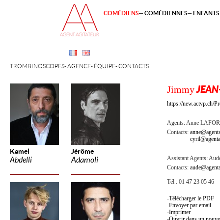
COMÉDIENS
COMÉDIENNES
ENFANTS 
TROMBINOSCOPES
AGENCE
ÉQUIPE
CONTACTS
Jimmy
JEAN
https://new.actvp.ch/P
Agents:
Anne LAFO
Contacts:
anne@agenta
cyril@agenta
Kamel
Jérôme
Assistant Agents:
Aude
Abdelli
Adamoli
Contacts:
aude@agenta
Tél : 01 47 23 05 46
Télécharger le PDF
Envoyer par email
Imprimer
Ouvrir dans un nouve