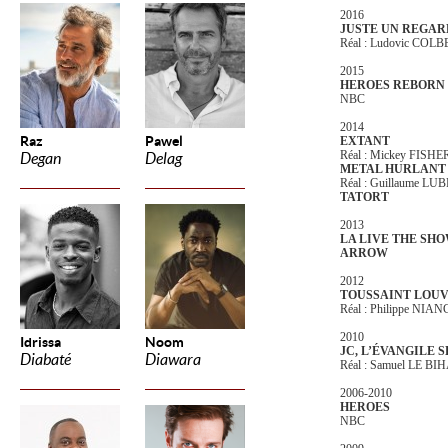
2016
JUSTE UN REGAR
Réal : Ludovic COL
2015
HEROES REBORN
NBC
2014
Raz
Pawel
EXTANT
Réal : Mickey FISHE
Degan
Delag
METAL HURLANT
Réal : Guillaume L
TATORT
2013
LA LIVE THE SH
ARROW
2012
TOUSSAINT LOU
Réal : Philippe NIAN
2010
Idrissa
Noom
JC, L’ÉVANGILE 
Diabaté
Diawara
Réal : Samuel LE BI
2006-2010
HEROES
NBC