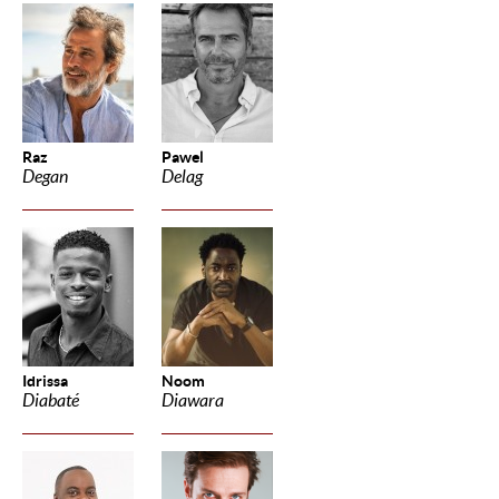
Raz
Pawel
Degan
Delag
Idrissa
Noom
Diabaté
Diawara