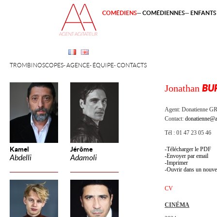
COMÉDIENS
COMÉDIENNES
ENFANTS 
TROMBINOSCOPES
AGENCE
ÉQUIPE
CONTACTS
Jonathan
BU
Agent:
Donatienne 
Contact:
donatienne@a
Tél : 01 47 23 05 46
Kamel
Jérôme
Télécharger le PDF
Envoyer par email
Abdelli
Adamoli
Imprimer
Ouvrir dans un nouve
CV
CINÉMA