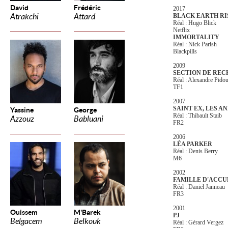
David
Frédéric
2017
Atrakchi
Attard
BLACK EARTH RI
Réal : Hugo Blick
Netflix
IMMORTALITY
Réal : Nick Parish
Blackpills
2009
SECTION DE RE
Réal : Alexandre Pido
TF1
2007
SAINT EX, LES A
Yassine
George
Réal : Thibault Staib
Azzouz
Babluani
FR2
2006
LÉA PARKER
Réal : Denis Berry
M6
2002
FAMILLE D'ACCU
Réal : Daniel Janneau
FR3
2001
Ouissem
M'Barek
PJ
Belgacem
Belkouk
Réal : Gérard Vergez