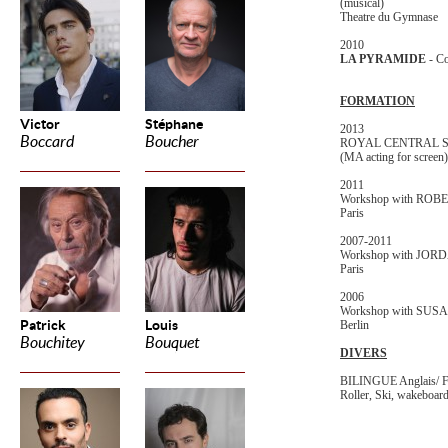
(musical)
Theatre du Gymnase
2010
LA PYRAMIDE
- Co
FORMATION
Victor
Stéphane
2013
Boccard
Boucher
ROYAL CENTRAL 
(MA acting for screen
2011
Workshop with ROB
Paris
2007-2011
Workshop with JO
Paris
2006
Workshop with SU
Patrick
Louis
Berlin
Bouchitey
Bouquet
DIVERS
BILINGUE Anglais/ F
Roller, Ski, wakeboar