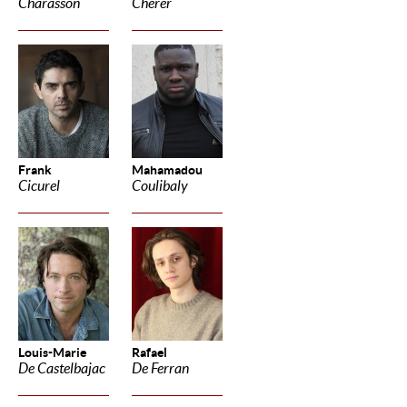
Charasson
Cherer
Frank
Mahamadou
Cicurel
Coulibaly
Louis-Marie
Rafael
De Castelbajac
De Ferran