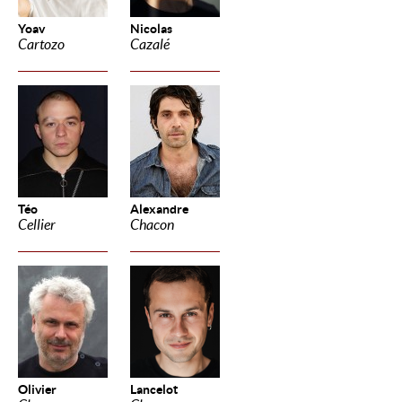
Yoav
Nicolas
Cartozo
Cazalé
Téo
Alexandre
Cellier
Chacon
Olivier
Lancelot