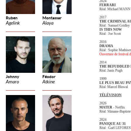
2024
FERRARI
Réal: Michael MAN
2017
Ruben
Montassar
THE CRIMINAL A
Agelink
Alaya
Réal : Samuel Gridley
IS THIS NOW
Réal : Joe Scott
2016
DRAMA
Réal : Sophie Mathise
Ouverture de festival 
2014
THE BEFUDDLED 
Réal :Janis Pugh
Johnny
Féodor
1999
Amaro
Atkine
LE PLUS BEAU P
Réal :Marcel Bluwal
TÉLÉVISION
2026
MATER
- Netflix
Réal: Slimane-Baptist
2024
PANIQUE AU 31
Réal : Gaël LEFORE