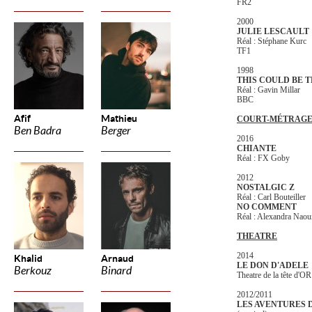
FR2
2000
JULIE LESCAULT
Réal : Stéphane Kurc
TF1
1998
THIS COULD BE T
Réal : Gavin Millar
BBC
Afif
Mathieu
COURT-MÉTRAG
Ben Badra
Berger
2016
CHIANTE
Réal : FX Goby
2012
NOSTALGIC Z
Réal : Carl Bouteiller
NO COMMENT
Réal : Alexandra Nao
THEATRE
2014
Khalid
Arnaud
LE DON D'ADELE
Berkouz
Binard
Theatre de la tête d'O
2012/2011
LES AVENTURES D