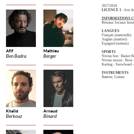
2017/2018
LICENCE 1
- Arts d
INFORMATIONS 
Réseaux Sociaux Inst
LANGUES
Français (maternelle)
Anglais (maitrisé)
Espagnol (notions)
Afif
Mathieu
SPORTS
Ben Badra
Berger
Niveau bon : Basket Bal
Niveau moyen : Boxe 
Karting - Snowboard -
INSTRUMENTS
Batterie, Guitare
Khalid
Arnaud
Berkouz
Binard