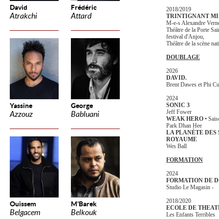
David
Frédéric
2018/2019
Atrakchi
Attard
TRINTIGNANT MI
M-e-s Alexandre Vern
Théâtre de la Porte Sai
festival d'Anjou,
Théâtre de la scène na
DOUBLAGE
2026
DAVID.
Brent Dawes et Phi C
2024
Yassine
George
SONIC 3
Jeff Fower
Azzouz
Babluani
WEAK HERO
• Sais
Park Dhan Hee
LA PLANÈTE DES 
ROYAUME
Wes Ball
FORMATION
2024
FORMATION DE 
Studio Le Magasin -
2018/2020
Ouissem
M'Barek
ECOLE DE THEAT
Belgacem
Belkouk
Les Enfants Terribles