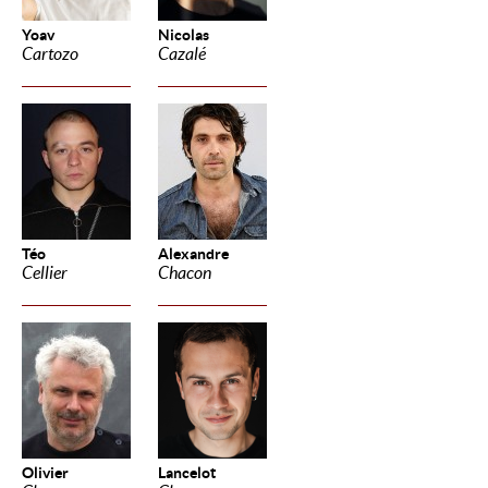
Yoav
Nicolas
Cartozo
Cazalé
Téo
Alexandre
Cellier
Chacon
Olivier
Lancelot