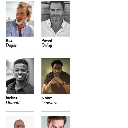
Raz
Pawel
Degan
Delag
Idrissa
Noom
Diabaté
Diawara