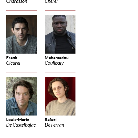
Charasson
Cherer
Frank
Mahamadou
Cicurel
Coulibaly
Louis-Marie
Rafael
De Castelbajac
De Ferran