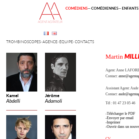
COMÉDIENS
COMÉDIENNES
ENFANTS 
TROMBINOSCOPES
AGENCE
ÉQUIPE
CONTACTS
Martin
MILL
Agent:
Anne LAFOR
Contact:
anne@agentag
Assistant Agent:
Aude 
Contact:
aude@agentag
Kamel
Jérôme
Abdelli
Adamoli
Tél : 01 47 23 05 46
Télécharger le PDF
Envoyer par email
Imprimer
Ouvrir dans un nouve
CV