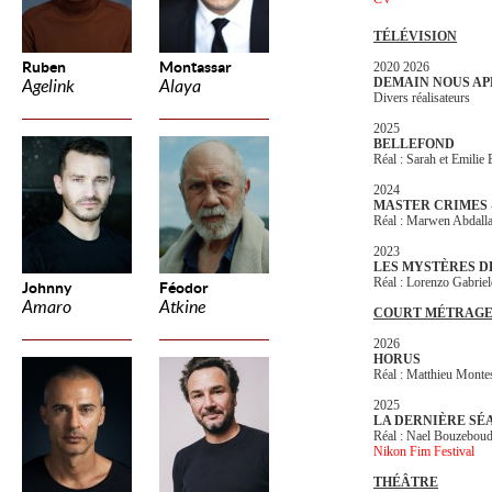
TÉLÉVISION
Ruben
Montassar
2020 2026
DEMAIN NOUS AP
Agelink
Alaya
Divers réalisateurs
2025
BELLEFOND
Réal : Sarah et Emilie 
2024
MASTER CRIMES
Réal : Marwen Abdall
2023
LES MYSTÈRES D
Réal : Lorenzo Gabriel
Johnny
Féodor
Amaro
Atkine
COURT MÉTRAG
2026
HORUS
Réal : Matthieu Monte
2025
LA DERNIÈRE SÉ
Réal : Nael Bouzeboud
Nikon Fim Festival
THÉÂTRE