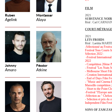
FILM
Ruben
Montassar
2021
SUBSTANCE NOI
Agelink
Alaya
Réal : Carl CARNIA
COURT-MÉTRAG
2021
LITS FROIDS
Réal : Laetitia MAR
-Sélectionné au Festiv
Festival Tous Courts I
Sélection 2022 :
-Festival Internationa
2022
- Compétition 20ème P
Johnny
Féodor
- Festival "Les Nuits
Amaro
Atkine
- Melbourne Short Fil
- Creation Internation
- End of Days Film Fe
- "Music and Cinema Fe
Marseille compétition
- Short to the Point C
-Festival "l'Europe au
-Sélection au " Chelse
- Sélection et prix du 
Independent Film Fest
SONS OF ZAM Z