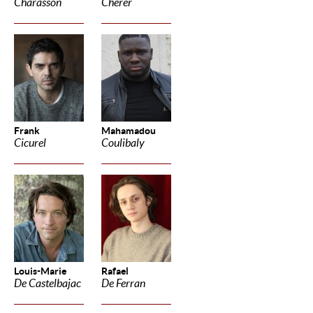
Charasson
Cherer
Frank
Mahamadou
Cicurel
Coulibaly
Louis-Marie
Rafael
De Castelbajac
De Ferran