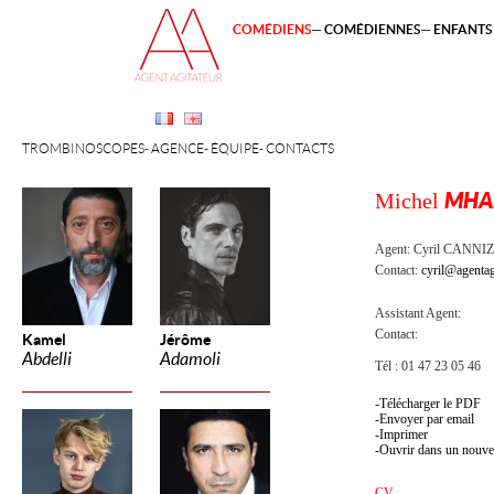
COMÉDIENS
COMÉDIENNES
ENFANTS 
TROMBINOSCOPES
AGENCE
ÉQUIPE
CONTACTS
Michel
MHA
Agent:
Cyril CANNI
Contact:
cyril@agentag
Assistant Agent:
Contact:
Kamel
Jérôme
Abdelli
Adamoli
Tél : 01 47 23 05 46
Télécharger le PDF
Envoyer par email
Imprimer
Ouvrir dans un nouve
CV