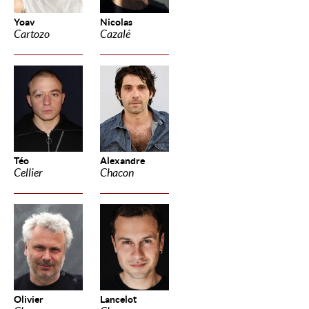
Yoav
Nicolas
Cartozo
Cazalé
Téo
Alexandre
Cellier
Chacon
Olivier
Lancelot