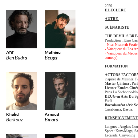
2020
E.LECLERC
AUTRE
SCÉNARISTE
THE DEVIL'S BR
Production : Kino Ca
- Near Nazareth Festiv
- Vainqueur du Los A
Afif
Mathieu
- Vainqueur du Medusa
Ben Badra
Berger
comedy)
FORMATION
ACTORS FACTOR
inspirée de Meisner, P
Master Cinéma
, Par
Licence Études Ciné
Paris La Sorbonne-No
DEUG en Arts Du Sp
Paoli
Baccalauréat série Sc
Casabianca, Bastia.
Khalid
Arnaud
RENSEIGNEMENT
Berkouz
Binard
Langues : Anglais Cour
Sport : Krav-Maga, S
Escalade, Canyoning