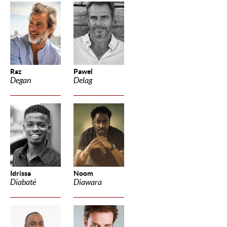
Raz
Pawel
Degan
Delag
Idrissa
Noom
Diabaté
Diawara