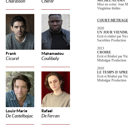
MICHEL AZAMA
Charasson
Cherer
Mise en scène: Jean 
Vingtième théâtre
COURT-METRAGE 
2020
UN JOUR VIENDR
Ecrit et réalisé par 
Sacrebleu Production
2013
CROIRE
Frank
Mahamadou
Ecrit et Réalisé par 
Cicurel
Coulibaly
Midralgar Production
2010
LE TEMPS D'APRE
Ecrit et Réalisé par 
Midralgar Production
Louis-Marie
Rafael
De Castelbajac
De Ferran