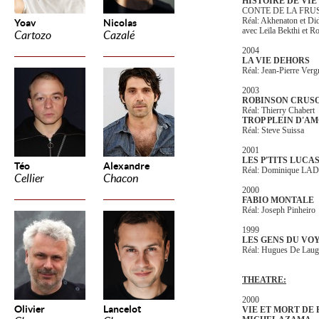
HISTOIRE DE VIE
CONTE DE LA FRUS
Réal: Akhenaton et Di
Yoav
Nicolas
avec Leïla Bekthi et 
Cartozo
Cazalé
2004
LA VIE DEHORS
Réal: Jean-Pierre Verg
2003
ROBINSON CRUS
Réal: Thierry Chabert
TROP PLEIN D'A
Réal: Steve Suissa
2001
LES P'TITS LUCA
Téo
Alexandre
Réal: Dominique L
Cellier
Chacon
2000
FABIO MONTALE
Réal: Joseph Pinheiro
1999
LES GENS DU VO
Réal: Hugues De Laug
THEATRE:
2000
Olivier
Lancelot
VIE ET MORT DE 