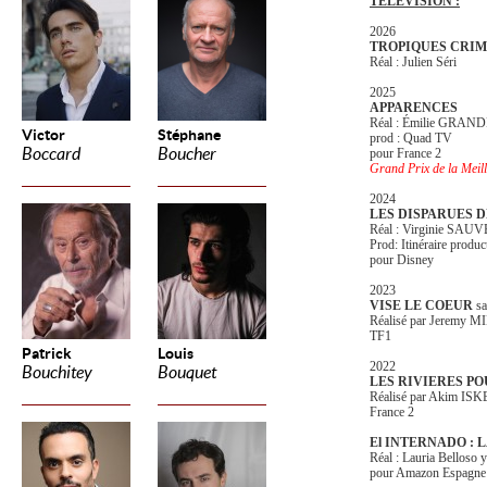
TELEVISION :
2026
TROPIQUES CRIM
Réal : Julien Séri
2025
APPARENCES
Réal : Émilie GRA
Victor
Stéphane
prod : Quad TV
Boccard
Boucher
pour France 2
Grand Prix de la Meil
2024
LES DISPARUES D
Réal : Virginie SA
Prod: Itinéraire produc
pour Disney
2023
VISE LE COEUR
sa
Réalisé par Jeremy M
TF1
Patrick
Louis
2022
Bouchitey
Bouquet
LES RIVIERES POU
Réalisé par Akim IS
France 2
El INTERNADO : L
Réal : Lauria Belloso y
pour Amazon Espagne