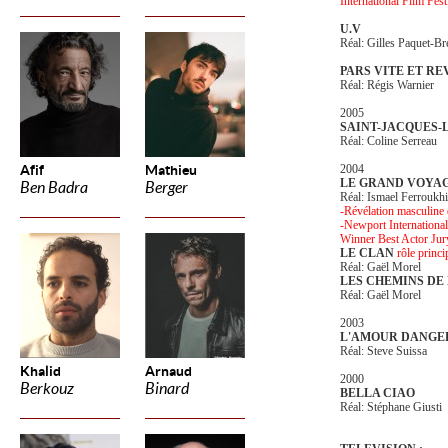
International Film Fest
U.V
Réal: Gilles Paquet-Br
PARS VITE ET RE
Réal: Régis Warnier
2005
SAINT-JACQUES-
Réal: Coline Serreau
Afif
Mathieu
2004
LE GRAND VOYA
Ben Badra
Berger
Réal: Ismael Ferroukhi
-Révélation masculine 
-Newport International
Winner Best Actor Jur
LE CLAN
rôle princi
Réal: Gaël Morel
LES CHEMINS DE
Réal: Gaël Morel
2003
L'AMOUR DANGE
Réal: Steve Suissa
Khalid
Arnaud
2000
Berkouz
Binard
BELLA CIAO
Réal: Stéphane Giusti