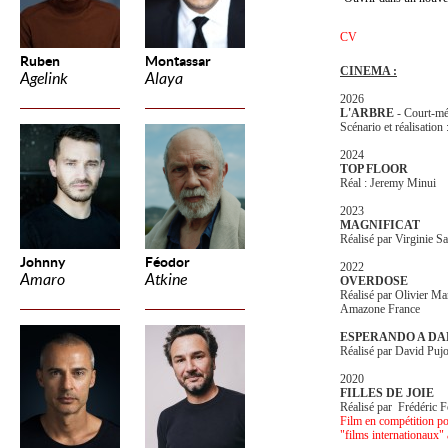
CV
Ruben
Montassar
CINEMA :
Agelink
Alaya
2026
L'ARBRE
- Court-mé
Scénario et réalisati
2024
TOP FLOOR
Réal : Jeremy Minui
2023
MAGNIFICAT
Réalisé par Virginie S
Johnny
Féodor
2022
Amaro
Atkine
OVERDOSE
Réalisé par Olivier M
Amazone France
ESPERANDO A DAL
Réalisé par David Pujo
2020
FILLES DE JOIE
Réalisé par Frédéric F
Film en compétition po
"films internationaux