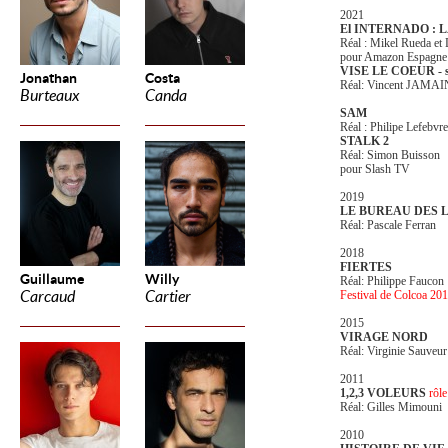
2021
El INTERNADO : L
Réal : Mikel Rueda et
pour Amazon Espagne
VISE LE COEUR - sai
Jonathan
Costa
Réal: Vincent JAMAI
Burteaux
Canda
SAM
Réal : Philipe Lefebvre
STALK 2
Réal: Simon Buisson
pour Slash TV
2019
LE BUREAU DES
Réal: Pascale Ferran
2018
FIERTES
Guillaume
Willy
Réal: Philippe Faucon
Carcaud
Cartier
Festival de Colcoa 2018
2015
VIRAGE NORD
Réal: Virginie Sauveur
2011
1,2,3 VOLEURS
rôle
Réal: Gilles Mimouni
2010