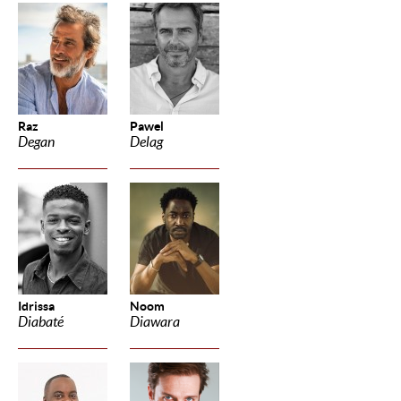
Raz
Pawel
Degan
Delag
Idrissa
Noom
Diabaté
Diawara