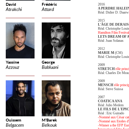
David
Frédéric
2016
A PERDRE HALEI
Atrakchi
Attard
Réal: Didier D. Daarw
2015
L'ÂGE DE DERAI
Réal: Christophe Loui
Hamilton Film Festiva
LETS DREAM OF 
Réal: Juan Solanas
2012
MARIE M
(CM)
Réal: Christophe Loui
Yassine
George
2009
Azzouz
Babluani
STRETCH
rôle princ
Réal: Charles De Mea
2009
MENSCH
rôle princi
Réal: Steve Suissa
2007
COATICA ANA
Réal: Julio Medem
LE FILS DE L'EPI
Réal : Eric Guirado
-Nommé aux César caté
Ouissem
M'Barek
-Nommé aux Etoiles d'
Belgacem
Belkouk
-Winner a the EFP Euro