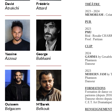
David
Frédéric
THÉÂTRE
Atrakchi
Attard
2023 - 2024
MEMORIAM -
Créat
PUB
2023
PMU
Réal : Rosalie CHA
Prod : Partizan
CLIP
2024
Yassine
George
GAMMA
by Gesafels
Azzouz
Babluani
Phantasm
Danseur
2023
MODERN JAM
by Tr
Phantasm
Danseur
FORMATIONS
Formation de danse co
parisiens (depuis 2016
Danseur electro depuis 
C.E.T. Art Dramatique
Ouissem
M'Barek
Belgacem
Belkouk
RENSEIGNEMENT