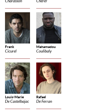
Charasson
Cherer
Frank
Mahamadou
Cicurel
Coulibaly
Louis-Marie
Rafael
De Castelbajac
De Ferran