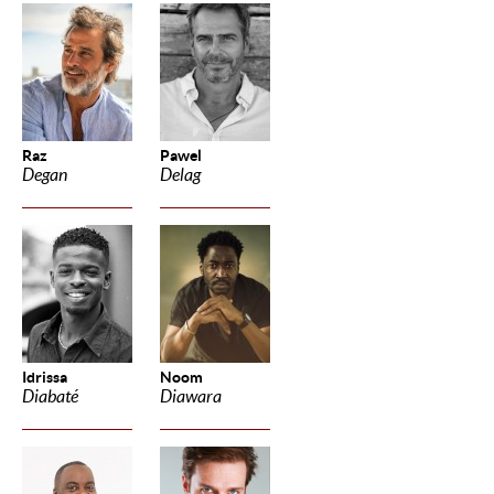
Raz
Pawel
Degan
Delag
Idrissa
Noom
Diabaté
Diawara