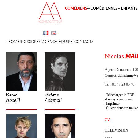
COMÉDIENS
COMÉDIENNES
ENFANTS 
TROMBINOSCOPES
AGENCE
ÉQUIPE
CONTACTS
Nicolas
MAI
Agent:
Donatienne 
Contact:
donatienne@a
Tél : 01 47 23 05 46
Kamel
Jérôme
Télécharger le PDF
Envoyer par email
Abdelli
Adamoli
Imprimer
Ouvrir dans un nouve
CV
TÉLÉVISION