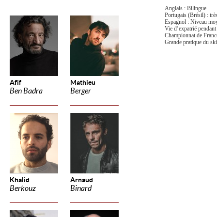
Anglais : Bilingue
Portugais (Brésil) : tr
Espagnol : Niveau mo
Vie d’expatrié pendant 
Championnat de France
Grande pratique du ski
Afif
Mathieu
Ben Badra
Berger
Khalid
Arnaud
Berkouz
Binard