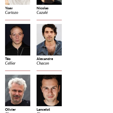
Yoav
Nicolas
Cartozo
Cazalé
Téo
Alexandre
Cellier
Chacon
Olivier
Lancelot