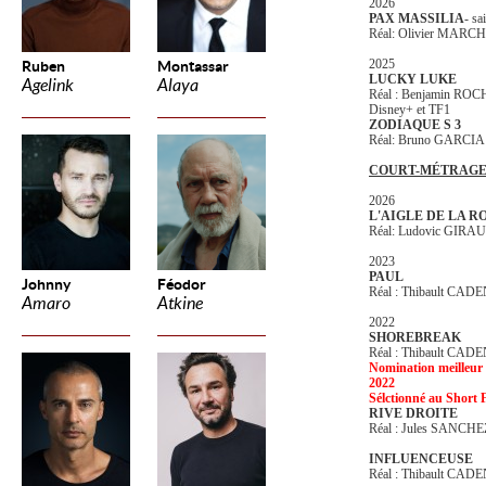
2026
PAX MASSILIA
- sa
Réal: Olivier MARC
2025
Ruben
Montassar
LUCKY LUKE
Agelink
Alaya
Réal : Benjamin RO
Disney+ et TF1
ZODIAQUE S 3
Réal: Bruno GARCIA
COURT-MÉTRAG
2026
L'AIGLE DE LA R
Réal: Ludovic GIRA
2023
PAUL
Johnny
Féodor
Réal : Thibault CA
Amaro
Atkine
2022
SHOREBREAK
Réal : Thibault CA
Nomination meilleur
2022
Sélctionné au Short
RIVE DROITE
Réal : Jules SANCH
INFLUENCEUSE
Réal : Thibault CA