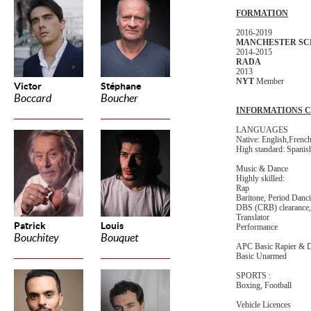
FORMATION
2016-2019
MANCHESTER SC
2014-2015
RADA
2013
NYT
Member
Victor
Stéphane
Boccard
Boucher
INFORMATIONS 
LANGUAGES
Native: English,
Frenc
High standard: Spanis
Music & Dance
Highly skilled:
Rap
Baritone, Period Danci
DBS (CRB) clearance, 
Translator
Patrick
Louis
Performance
Bouchitey
Bouquet
APC Basic Rapier & 
Basic Unarmed
SPORTS :
Boxing, Football
Vehicle Licences