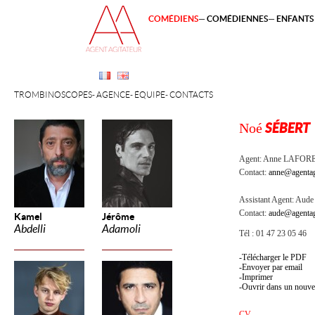
COMÉDIENS
COMÉDIENNES
ENFANTS 
TROMBINOSCOPES
AGENCE
ÉQUIPE
CONTACTS
Noé
SÉBERT
Agent:
Anne LAFOR
Contact:
anne@agentag
Assistant Agent:
Aude 
Contact:
aude@agentag
Kamel
Jérôme
Abdelli
Adamoli
Tél : 01 47 23 05 46
Télécharger le PDF
Envoyer par email
Imprimer
Ouvrir dans un nouve
CV