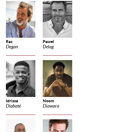
Raz
Pawel
Degan
Delag
Idrissa
Noom
Diabaté
Diawara