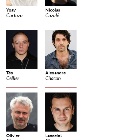
Yoav
Nicolas
Cartozo
Cazalé
Téo
Alexandre
Cellier
Chacon
Olivier
Lancelot