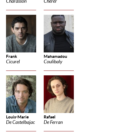
Charasson
Cherer
Frank
Mahamadou
Cicurel
Coulibaly
Louis-Marie
Rafael
De Castelbajac
De Ferran