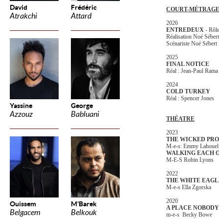
David
Frédéric
COURT-MÉTRAG
Atrakchi
Attard
2026
ENTREDEUX
- Rôle
Réalisation Noé Séber
Scénariste Noé Sébert
2025
FINAL NOTICE
Réal : Jean-Paul Rama
2024
COLD TURKEY
Réal : Spencer Jones
Yassine
George
Azzouz
Babluani
THÉATRE
2023
THE WICKED PR
M-e-s: Emmy Lahoue
WALKING EACH 
M-E-S Robin Lyons
2022
THE WHITE EAG
M-e-s Ella Zgorska
2020
Ouissem
M'Barek
A PLACE NOBOD
Belgacem
Belkouk
m-e-s Becky Bowe