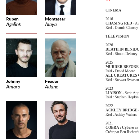
CINEMA
Ruben
Montassar
2016
CHASING RED
- Am
Agelink
Alaya
Réal : Dennis Clancey
TÉLÉVISION
2026
DEATH IN BENI
Réal : Simon Delaney
2025
MURDER BEFORE
Réal - David Moore
ALL CREATURES 
Réal : Stewart Svaasa
Johnny
Féodor
Amaro
Atkine
2023
LIAISON -
Serie Ap
Réal : Stephen Hopkin
2022
ACKLEY BRIDGE
-
Réal : Ashley Walters
2021
COBRA : Cyberwar
Créer par Ben Richard