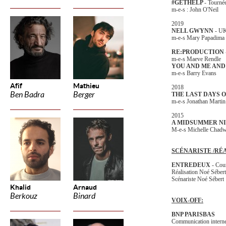
#GETHELP
- Tourn
m-e-s : John O'Neil
2019
NELL GWYNN
- U
m-e-s Mary Papadima
RE:PRODUCTION
m-e-s Maeve Rendle
YOU AND ME AND 
m-e-s Barry Evans
Afif
Mathieu
2018
Ben Badra
Berger
THE LAST DAYS O
m-e-s Jonathan Martin
2015
A MIDSUMMER N
M-e-s Michelle Chadw
SCÉNARISTE /RÉ
ENTREDEUX
- Cou
Réalisation Noé Séber
Scénariste Noé Sébert
Khalid
Arnaud
Berkouz
Binard
VOIX-OFF:
BNP PARISBAS
Communication intern