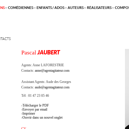
ENS
COMÉDIENNES
ENFANTS / ADOS
AUTEURS
RÉALISATEURS
COMPOS
TACTS
Pascal
JAUBERT
Agents:
Anne LAFORESTRIE
Contacts:
anne@agentagitateur.com
Assistant Agents:
Aude des Georges
Contacts:
aude@agentagitateur.com
Tél : 01 47 23 05 46
Télécharger le PDF
Envoyer par email
Imprimer
Ouvrir dans un nouvel onglet
CV