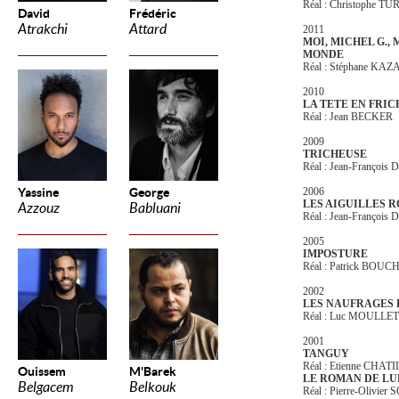
Réal : Christophe T
David
Frédéric
Atrakchi
Attard
2011
MOI, MICHEL G.,
MONDE
Réal : Stéphane K
2010
LA TETE EN FRIC
Réal : Jean BECKER
2009
TRICHEUSE
Réal : Jean-François
Yassine
George
2006
LES AIGUILLES 
Azzouz
Babluani
Réal : Jean-François
2005
IMPOSTURE
Réal : Patrick BOUC
2002
LES NAUFRAGES D
Réal : Luc MOULLE
2001
TANGUY
Réal : Etienne CHATI
Ouissem
M'Barek
LE ROMAN DE LU
Belgacem
Belkouk
Réal : Pierre-Olivie