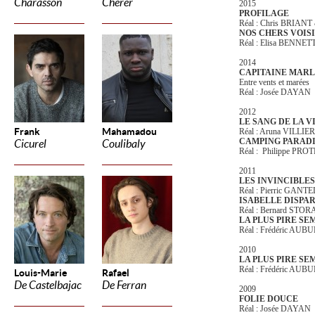
Charasson
Cherer
2015
PROFILAGE
Réal : Chris BRIAN
NOS CHERS VOIS
Réal : Elisa BENNE
2014
CAPITAINE MAR
Entre vents et marées
Réal : Josée DAYAN
2012
LE SANG DE LA V
Frank
Mahamadou
Réal : Aruna VILLI
CAMPING PARAD
Cicurel
Coulibaly
Réal : Philippe PR
2011
LES INVINCIBLE
Réal : Pierric GANT
ISABELLE DISPA
Réal : Bernard STO
LA PLUS PIRE SE
Réal : Frédéric AUB
2010
LA PLUS PIRE SE
Réal : Frédéric AU
Louis-Marie
Rafael
De Castelbajac
De Ferran
2009
FOLIE DOUCE
Réal : Josée DAYAN