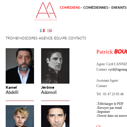
COMÉDIENS
COMÉDIENNES
ENFANTS 
TROMBINOSCOPES
AGENCE
ÉQUIPE
CONTACTS
Patrick
BOU
Agent:
Cyril CANNI
Contact:
cyril@agentag
Assistant Agent:
Contact:
Kamel
Jérôme
Abdelli
Adamoli
Tél : 01 47 23 05 46
Télécharger le PDF
Envoyer par email
Imprimer
Ouvrir dans un nouve
CV