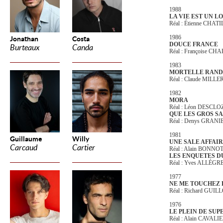
1988
LA VIE EST UN 
Réal : Étienne CHAT
1986
Jonathan
Costa
DOUCE FRANCE
Burteaux
Canda
Réal : Françoise 
1983
MORTELLE RAN
Réal : Claude MILLE
1982
MORA
Réal : Léon DESCL
QUE LES GROS SA
Réal : Denys GRAN
1981
Guillaume
Willy
UNE SALE AFFAI
Carcaud
Cartier
Réal : Alain BONNO
LES ENQUETES D
Réal : Yves ALLÉGR
1977
NE ME TOUCHEZ P
Réal : Richard GUI
1976
LE PLEIN DE SUP
Réal : Alain CAVALI