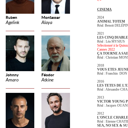
CINEMA
Ruben
Montassar
2024
ANIMAL TOTEM
Agelink
Alaya
Réal: Benoit DELÉPI
2021
LES CINQ DIABL
Réal : Léa MYSIUS
Sélectionné à la Quinza
Cannes 2022
ÇA TOURNE A SA
Réal : Christian MO
2018
VOUS ETES JEUN
Réal : Franchin DON
Johnny
Féodor
Amaro
Atkine
2016
LES TETES DE L'
Réal : Alexandre C
2013
VICTOR YOUNG 
Réal : Jacques OUA
2012
L'ONCLE CHARL
Réal : Etienne CHAT
SEA, NO SEX & S