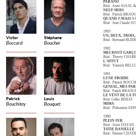
PARANO
Réal : Anite ASSAL
NEUF MOIS
Réal : Patrick BRAO
QUAND J'AVAIS 5 
Réal : Jean Claude 
1993
UN, DEUX, TROIS,
Victor
Stéphane
Réal : Bertrand BLIE
Boccard
Boucher
1992
MECHANT GARÇ
Réal : Thierry CHA
L'AFFUT
Réal : Yannick BEL
1991
LUNE FROIDE
Réal : Patrick BOU
GENIAL, MES PA
Réal : Patick BRAO
LE VENT DE LA 
Patrick
Louis
Réal: Gilles BÉHAT
Bouchitey
Bouquet
MIMA
Réal : Philomène E
1990
PLEIN FER
Réal : Josée DAYAN
TATIE DANIELLE
Réal : Étienne CHAT