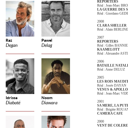
REPORTERS
Réal : Jean-Marc 
LA GUERRE DES 
Réal : Giordano GED
2008
CLARA SHELLER
Réal : Alain BERLIN
2007
Raz
Pawel
REPORTERS
Degan
Delag
Réal : Gilles BANNI
KAAMELOTT
Réal : Alexandre AS
2006
BATAILLE NATA
Réal : Anne DELUZ
2005
LES ROIS MAUDI
Réal : Josée DAYAN
VENUS & APOLL
Réal : Jean-Marc V
Idrissa
Noom
2001
Diabaté
Diawara
SA MERE, LA PUT
Réal : Brigitte ROU
CAMERA CAFE
2000
VENT DE COLERE