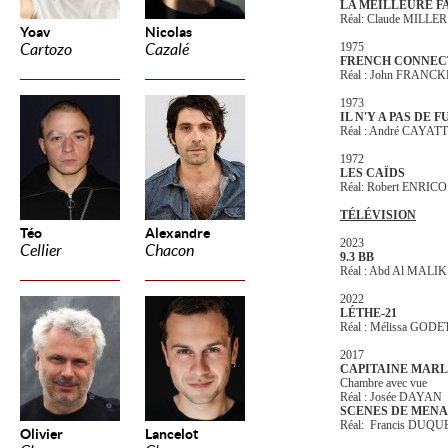
LA MEILLEURE 
Réal: Claude MILLER
Yoav
Nicolas
1975
Cartozo
Cazalé
FRENCH CONNECT
Réal : John FRAN
1973
IL N'Y A PAS DE 
Réal : André CAYAT
1972
LES CAÏDS
Réal: Robert ENRICO
TÉLÉVISION
Téo
Alexandre
2023
Cellier
Chacon
9.3 BB
Réal : Abd Al MALIK
2022
LÉTHE-21
Réal : Mélissa GODE
2017
CAPITAINE MAR
Chambre avec vue
Réal : Josée DAYAN
SCENES DE MEN
Réal: Francis DUQU
Olivier
Lancelot