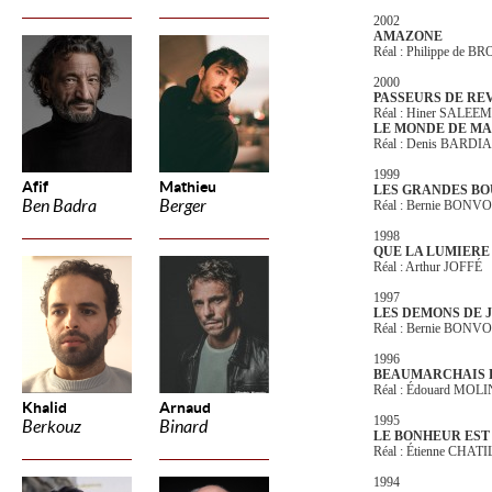
2002
AMAZONE
Réal : Philippe de 
2000
PASSEURS DE RE
Réal : Hiner SALEE
LE MONDE DE M
Réal : Denis BARDI
1999
Afif
Mathieu
LES GRANDES B
Ben Badra
Berger
Réal : Bernie BONV
1998
QUE LA LUMIERE 
Réal : Arthur JOFFÉ
1997
LES DEMONS DE 
Réal : Bernie BONV
1996
BEAUMARCHAIS 
Réal : Édouard MO
Khalid
Arnaud
1995
Berkouz
Binard
LE BONHEUR EST
Réal : Étienne CHATI
1994