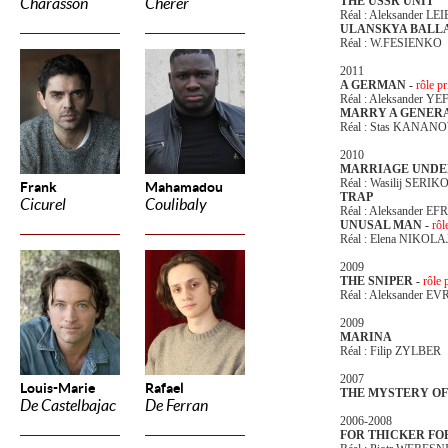
THE USSR UNIT
Charasson
Cherer
Réal : Aleksander LEI
ULANSKYA BALL
Réal : W.FESIENKO
2011
A GERMAN -
rôle pr
Réal : Aleksander 
MARRY A GENERA
Réal : Stas KANAN
2010
MARRIAGE UNDE
Réal : Wasilij SERIK
Frank
Mahamadou
TRAP
Cicurel
Coulibaly
Réal : Aleksander 
UNUSAL MAN -
rôl
Réal : Elena NIKOL
2009
THE SNIPER -
rôle 
Réal : Aleksander 
2009
MARINA
Réal : Filip ZYLBER
2007
Louis-Marie
Rafael
THE MYSTERY OF
De Castelbajac
De Ferran
2006-2008
FOR THICKER FO