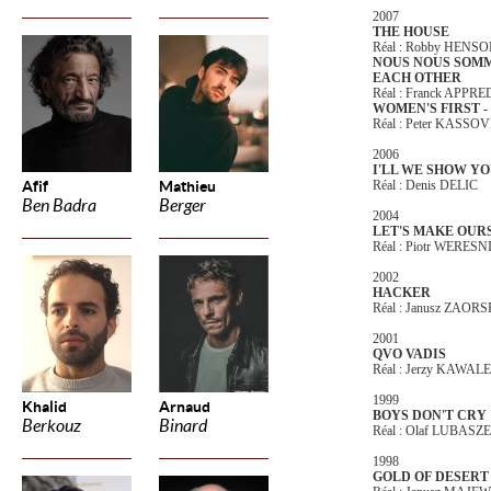
2007
THE HOUSE
Réal : Robby HENS
NOUS NOUS SOMM
EACH OTHER
Réal : Franck APPR
WOMEN'S FIRST -
Réal : Peter KASSOV
2006
I'LL WE SHOW YO
Afif
Mathieu
Réal : Denis DELIC
Ben Badra
Berger
2004
LET'S MAKE OUR
Réal : Piotr WERES
2002
HACKER
Réal : Janusz ZAOR
2001
QVO VADIS
Réal : Jerzy KAWA
1999
Khalid
Arnaud
BOYS DON'T CRY
Berkouz
Binard
Réal : Olaf LUBAS
1998
GOLD OF DESERT