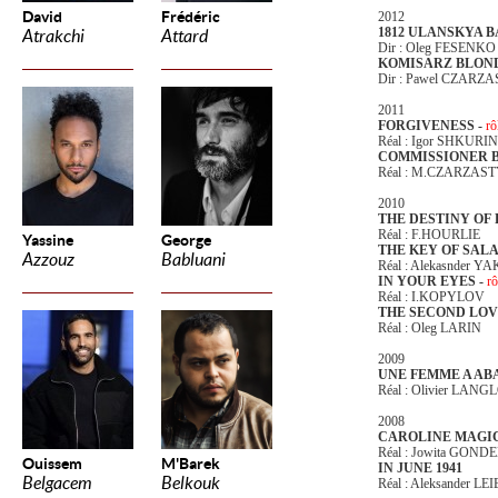
David
Frédéric
2012
1812 ULANSKYA 
Atrakchi
Attard
Dir : Oleg FESENKO
KOMISARZ BLOND
Dir : Pawel CZARZ
2011
FORGIVENESS -
rô
Réal : Igor SHKURIN
COMMISSIONER 
Réal : M.CZARZAS
2010
THE DESTINY OF
Réal : F.HOURLIE
Yassine
George
THE KEY OF SAL
Azzouz
Babluani
Réal : Alekasnder 
IN YOUR EYES -
rô
Réal : I.KOPYLOV
THE SECOND LOV
Réal : Oleg LARIN
2009
UNE FEMME A AB
Réal : Olivier LANG
2008
CAROLINE MAGI
Réal : Jowita GOND
Ouissem
M'Barek
IN JUNE 1941
Belgacem
Belkouk
Réal : Aleksander LE