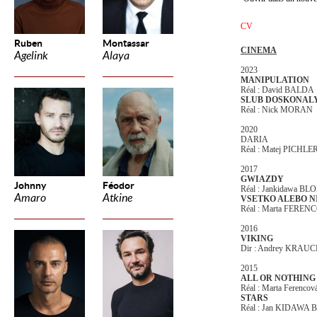
CV
Ruben
Montassar
CINEMA
Agelink
Alaya
2023
MANIPULATION
Réal : David BALDA
SLUB DOSKONAL
Réal : Nick MORAN
2020
DARIA
Réal : Matej PICHLE
2017
GWIAZDY
Johnny
Féodor
Réal : Jankidawa BL
Amaro
Atkine
VSETKO ALEBO N
Réal : Marta FERE
2016
VIKING
Dir : Andrey KRAU
2015
ALL OR NOTHING
Réal : Marta Ferencov
STARS
Réal : Jan KIDAWA