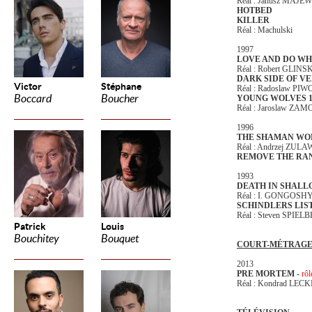
Réal : Janusz MAJE
HOTBED
KILLER
Réal : Machulski
1997
LOVE AND DO W
Réal : Robert GLINS
DARK SIDE OF VE
Victor
Stéphane
Réal : Radoslaw P
Boccard
Boucher
YOUNG WOLVES 1/
Réal : Jaroslaw ZA
1996
THE SHAMAN W
Réal : Andrzej ZUL
REMOVE THE RA
1993
DEATH IN SHAL
Réal : I. GONGOSH
SCHINDLERS LIS
Réal : Steven SPIEL
Patrick
Louis
Bouchitey
Bouquet
COURT-MÉTRAG
2013
PRE MORTEM -
rôl
Réal : Kondrad LECK