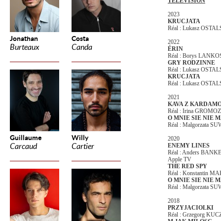
TÉLÉVISION
2023
KRUCJATA
Réal : Lukasz OSTAL
Jonathan
Costa
2022
Burteaux
Canda
ÉRIN
Réal : Borys LANKO
GRY RODZINNE
Réal : Lukasz OSTAL
KRUCJATA
Réal : Lukasz OSTA
2021
KAVA Z KARDAM
Réal : Irina GROM
O MNIE SIE NIE
Réal : Malgorzata 
Guillaume
Willy
2020
Carcaud
Cartier
ENEMY LINES
Réal : Anders BANK
Apple TV
THE RED SPY
Réal : Konstantin 
O MNIE SIE NIE
Réal : Malgorzata 
2018
PRZYJACIOLKI
Réal : Grzegorg KU