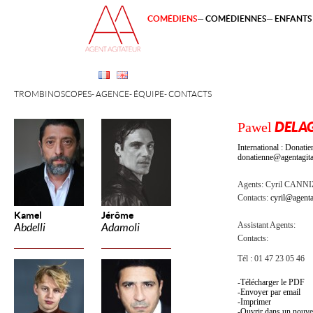
COMÉDIENS
COMÉDIENNES
ENFANTS 
TROMBINOSCOPES
AGENCE
ÉQUIPE
CONTACTS
Pawel
DELA
International : Dona
donatienne@agentagita
Agents:
Cyril CANN
Contacts:
cyril@agenta
Kamel
Jérôme
Assistant Agents:
Abdelli
Adamoli
Contacts:
Tél : 01 47 23 05 46
Télécharger le PDF
Envoyer par email
Imprimer
Ouvrir dans un nouve