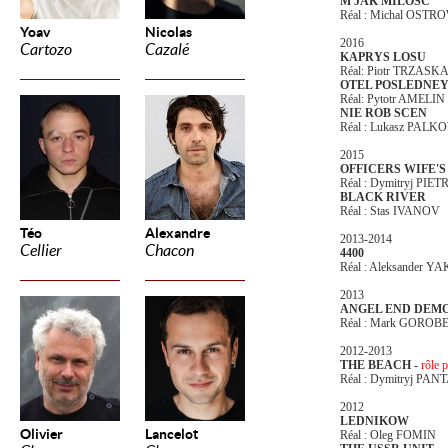
M JAK MILOSC
Réal : Michal OSTR
Yoav
Nicolas
2016
Cartozo
Cazalé
KAPRYS LOSU
Réal: Piotr TRZASK
OTEL POSLEDNE
Réal: Pytotr AMELIN
NIE ROB SCEN
Réal : Lukasz PALK
2015
OFFICERS WIFE'S
Réal : Dymitryj PIE
BLACK RIVER
Réal : Stas IVANOV
Téo
Alexandre
2013-2014
Cellier
Chacon
4400
Réal : Aleksander 
2013
ANGEL END DEM
Réal : Mark GOROB
2012-2013
THE BEACH -
rôle p
Réal : Dymitryj PA
2012
LEDNIKOW
Olivier
Lancelot
Réal : Oleg FOMIN