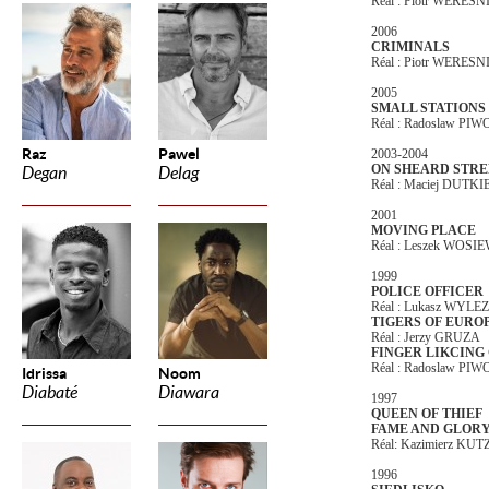
Réal : Piotr WERES
2006
CRIMINALS
Réal : Piotr WERES
2005
SMALL STATIONS
Réal : Radoslaw P
Raz
Pawel
2003-2004
ON SHEARD STRE
Degan
Delag
Réal : Maciej DUTK
2001
MOVING PLACE
Réal : Leszek WOSI
1999
POLICE OFFICER
Réal : Lukasz WYL
TIGERS OF EUROP
Réal : Jerzy GRUZA
FINGER LIKCING
Réal : Radoslaw P
Idrissa
Noom
Diabaté
Diawara
1997
QUEEN OF THIEF
FAME AND GLOR
Réal: Kazimierz KUT
1996