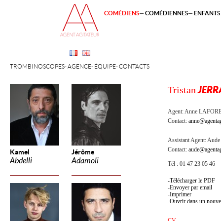
COMÉDIENS
COMÉDIENNES
ENFANTS 
TROMBINOSCOPES
AGENCE
ÉQUIPE
CONTACTS
Tristan
JERR
Agent:
Anne LAFOR
Contact:
anne@agentag
Assistant Agent:
Aude 
Contact:
aude@agentag
Kamel
Jérôme
Abdelli
Adamoli
Tél : 01 47 23 05 46
Télécharger le PDF
Envoyer par email
Imprimer
Ouvrir dans un nouve
CV