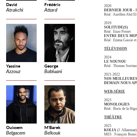
David
Frédéric
2020
Atrakchi
Attard
DERNIER JOUR -
R
Réal : Aurélien Abd El
2019
SOLITUDE(S)
Réal : Enzo Pernet
ENTRE DEUX MO
Réal : Emma Gassie e
TÉLÉVISION
2024
LE NOUNOU
Yassine
George
Réal : Thomas Sorriau
Azzouz
Babluani
2021-2022
NOS MEILLEURE
DEMAIN NOUS A
WEB-SÉRIE
2023
MONOLOGIES
Réal : Boris de la Hi
THÉÂTRE
2025
Ouissem
M'Barek
KOLIA
(J. Allainmat)
Belgacem
Belkouk
MES : François Bourci