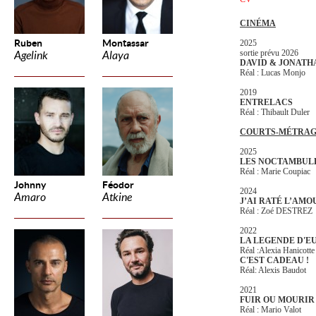
CINÉMA
Ruben
Montassar
2025
sortie prévu 2026
Agelink
Alaya
DAVID & JONATH
Réal : Lucas Monjo
2019
ENTRELACS
Réal : Thibault Duler
COURTS-MÉTRAG
2025
LES NOCTAMBUL
Réal : Marie Coupiac
Johnny
Féodor
2024
Amaro
Atkine
J’AI RATÉ L’AMO
Réal : Zoé DESTRE
2022
LA LEGENDE D'E
Réal :Alexia Hanicotte
C'EST CADEAU !
Réal: Alexis Baudot
2021
FUIR OU MOURI
Réal : Mario Valot