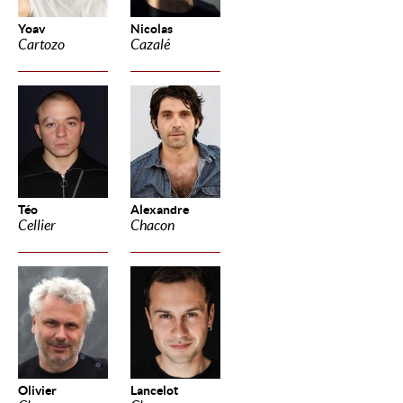
Yoav
Nicolas
Cartozo
Cazalé
Téo
Alexandre
Cellier
Chacon
Olivier
Lancelot