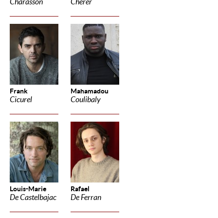
Charasson
Cherer
Frank
Mahamadou
Cicurel
Coulibaly
Louis-Marie
Rafael
De Castelbajac
De Ferran