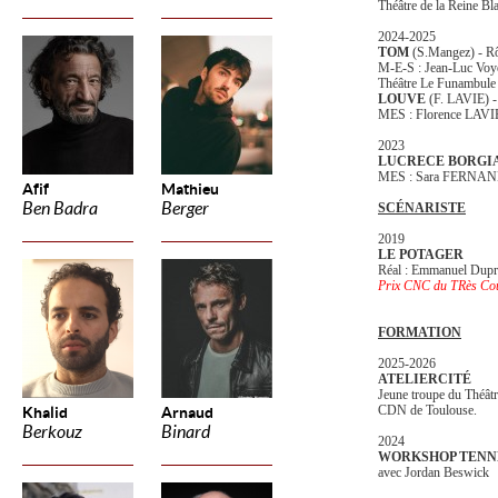
Théâtre de la Reine Bl
2024-2025
TOM
(S.Mangez) - Rô
M-E-S : Jean-Luc Voy
Théâtre Le Funambule 
LOUVE
(F. LAVIE) 
MES : Florence LAVI
2023
LUCRECE BORGI
MES : Sara FERNA
Afif
Mathieu
Ben Badra
Berger
SCÉNARISTE
2019
LE POTAGER
Réal : Emmanuel Dupr
Prix CNC du TRès Cour
FORMATION
2025-2026
ATELIERCITÉ
Jeune troupe du Théâtr
CDN de Toulouse.
Khalid
Arnaud
Berkouz
Binard
2024
WORKSHOP TENN
avec Jordan Beswick