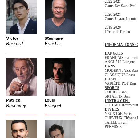
2022-2023
Cours Eva Saint-Paul
2020-2021
Cours Peyran Lacroix
2019-2020
L'école de l'acteur
Victor
Stéphane
Boccard
Boucher
INFORMATIONS C
LANGUES
FRANÇAIS maternell
ANGLAIS Bilingue
DANSE
MODERN JAZZ Bas
CLASSIQUE Bases
CHANT
VARIÉTÉ, POP Bon -
SPORTS
COURSE Bon
SKI ALPIN Bon
Patrick
Louis
INSTRUMENT
Bouchitey
Bouquet
GUITARE Intermédiai
DIVERS
YEUX Gris-Verts
CHEVEUX Châtains B
TAILLE 1,72m
PERMIS B