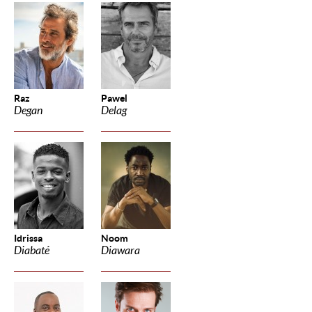
Raz
Pawel
Degan
Delag
Idrissa
Noom
Diabaté
Diawara