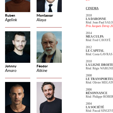
CINEMA
Ruben
Montassar
2018
LA DARONNE
Agelink
Alaya
Réal: Jean-Paul SA
Prix Jacques Deray 2
2014
MEA CULPA
Réal: Fred CAVAYÉ
2012
LE CAPITAL
Réal: Costa GAVRAS
2010
LA LIGNE DROIT
Johnny
Féodor
Réal: Régis WARGN
Amaro
Atkine
2008
LE TRANSPORTEU
Réal: Olivier MEGA
2006
RÉSONNANCE
Réal: Philippe ROBE
2004
LA SOCIÉTÉ
Réal: Pascal SINGEV