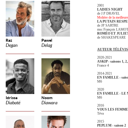
2001
LADIES NIGHT
de J.P DRAVEL
Molière de la meilleur
LA PUTAIN RESP
de JP SARTRE
msc François LAMO
ROMÉO ET JULIE
de SHAKESPEARE
Raz
Pawel
Degan
Delag
AUTEUR TÉLÉVIS
2020-2021
ASKIP - saisons 1, 2
France 4
2014-2021
EN FAMILLE - saiso
M6
2020
EN FAMILLE - LE
Idrissa
Noom
M6
Diabaté
Diawara
2016
VOUS LES FEMMES 
Téva
2015
PEPLUM - saison 2