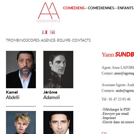
COMÉDIENS
COMÉDIENNES
ENFANTS 
TROMBINOSCOPES
AGENCE
ÉQUIPE
CONTACTS
Yann
SUNDB
Agent:
Anne LAFOR
Contact:
anne@agentag
Assistant Agents:
Aude
Contacts:
aude@agenta
Kamel
Jérôme
Abdelli
Adamoli
Tél : 01 47 23 05 46
Télécharger le PDF
Envoyer par email
Imprimer
Ouvrir dans un nouve
CV