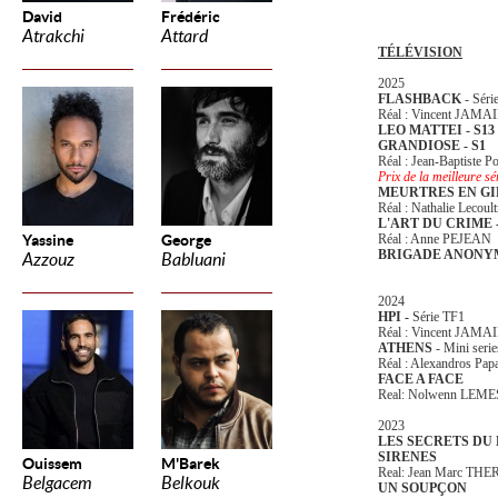
David
Frédéric
Atrakchi
Attard
TÉLÉVISION
2025
FLASHBACK
- Séri
Réal : Vincent JAMA
LEO MATTEI - S13
GRANDIOSE - S1
Réal : Jean-Baptiste P
Prix de la meilleure 
MEURTRES EN G
Réal : Nathalie Lecoult
L'ART DU CRIME -
Yassine
George
Réal : Anne PEJEAN
BRIGADE ANONYM
Azzouz
Babluani
2024
HPI -
Série TF1
Réal : Vincent JAMA
ATHENS
- Mini serie
Réal : Alexandros Pap
FACE A FACE
Real: Nolwenn LEM
2023
LES SECRETS DU 
SIRENES
Ouissem
M'Barek
Real: Jean Marc TH
Belgacem
Belkouk
UN SOUPÇON