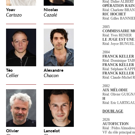
Réal: Didier ALBERT
OPÉRATION RAI
Yoav
Nicolas
Réal: Charlotte B
RIC HOCHET
Cartozo
Cazalé
Réal: Gilles BANNIE
2005
COMMISSAIRE M
Réal: Yves RENIER
LE JUGE EST UN
Réal: Joyce BUNUEL
2004
FRANCK KELLER - é
Réal: Dominique T
FRANCK KELLER - é
Réal: Stéphane KAPP
Téo
Alexandre
FRANCK KELLER -
Cellier
Chacon
Réal: Claude-Michel
2002
AIX MÉLODIE
Réal: Olivier GUIG
H
Réal: Eric LARTIGA
DOUBLAGE
2026
AUTOFICTION
Réal : Pédro Almodov
Olivier
Lancelot
VF du rôle principal m