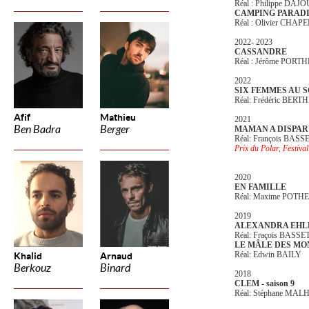
Réal : Philippe DAJ
CAMPING PARAD
Réal : Olivier CHAP
2022- 2023
CASSANDRE
Réal : Jérôme POR
2022
SIX FEMMES AU 
Réal: Frédéric BERT
Afif
Mathieu
2021
Ben Badra
Berger
MAMAN A DISPA
Réal: François BASS
Prix du Polar, Festi
2020
EN FAMILLE
Réal: Maxime POTH
2019
ALEXANDRA EHL
Réal: Fraçois BASSE
LE MÂLE DES M
Réal: Edwin BAILY
Khalid
Arnaud
Berkouz
Binard
2018
CLEM - saison 9
Réal: Stéphane MA