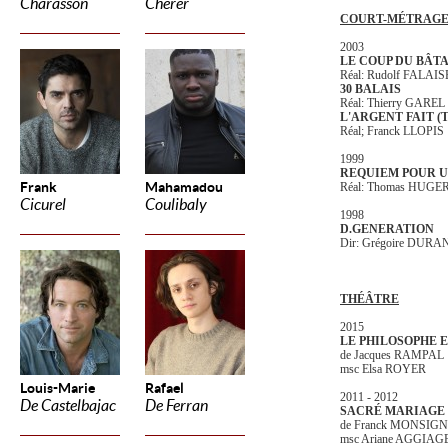
Charasson
Cherer
COURT-MÉTRAGE
2003
LE COUP DU BÂT
Réal: Rudolf FALAIS
30 BALAIS
Réal: Thierry GAREL
L'ARGENT FAIT 
Réal; Franck LLOPIS
1999
REQUIEM POUR U
Frank
Mahamadou
Réal: Thomas HUGE
Cicurel
Coulibaly
1998
D.GENERATION
Dir: Grégoire DURA
THÉÂTRE
2015
LE PHILOSOPHE E
de Jacques RAMPAL
msc Elsa ROYER
Louis-Marie
Rafael
2011 - 2012
De Castelbajac
De Ferran
SACRÉ MARIAGE
de Franck MONSIG
msc Ariane AGGIAG