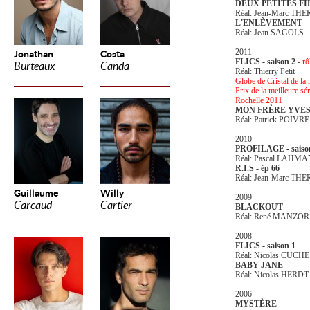
DEUX PETITES FI
Réal: Jean-Marc THE
L'ENLÈVEMENT
Réal: Jean SAGOLS
2011
Jonathan
Costa
FLICS - saison 2
-
rô
Burteaux
Canda
Réal: Thierry Petit
Globe de Cristal de la 
Prix de la meilleure sér
Rochelle 2011
MON FRÈRE
YVE
Réal: Patrick POIV
2010
PROFILAGE - saison
Réal: Pascal LAHMA
R.I.S - ép 66
Réal: Jean-Marc THE
Guillaume
Willy
2009
Carcaud
Cartier
BLACKOUT
Réal: René MANZOR
2008
FLICS - saison 1
Réal: Nicolas CUCHE
BABY JANE
Réal: Nicolas HERDT
2006
MYSTÈRE