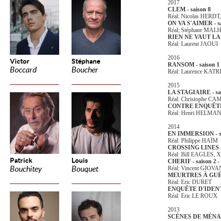
2017
CLEM - saison 8
Réal: Nicolas HERDT
ON VA S'AIMER - sai
Réal; Stéphane MA
RIEN NE VAUT L
Réal: Laurent JAOUI
2016
Victor
Stéphane
RANSOM - saison 1 -
Boccard
Boucher
Réal: Laurence KAT
2015
LA STAGIAIRE - sais
Réal: Christophe C
CONTRE ENQUÊT
Réal: Henri HELMA
2014
EN IMMERSION - s
Réal: Philippe HAÏM
CROSSING LINES - s
Réal: Bill EAGLES, 
Patrick
Louis
CHERIF - saison 2 - 
Bouchitey
Bouquet
Réal: Vincent GIOV
MEURTRES À GU
Réal: Eric DURET
ENQUÊTE D'IDEN
Réal: Eric LE ROUX
2013
SCÈNES DE MÉNAGE