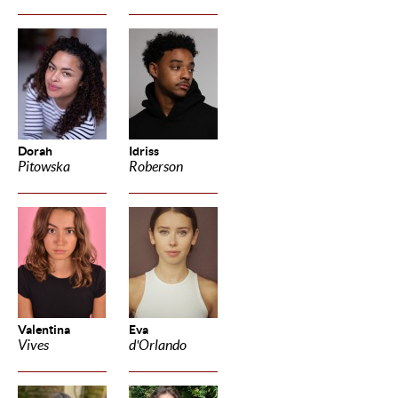
Dorah
Idriss
Pitowska
Roberson
Valentina
Eva
Vives
d'Orlando