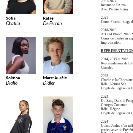
2021-2024
Institut de l’Alma
Avec Pauline Remy
2021
Sofia
Rafael
Cours Florent : stage
Chatila
De Ferran
2018-2019
Act and Bloom 2018/2
Cours de théâtre en ang
Improvisation
REPRESENTATIO
2014, 2015 et 2016
Représentations de fin 
Chatelet.
2022
Sokhna
Marc-Aurèle
Charlie et la Chocolat
Diallo
Didier
Rôle : Veruca Salt
Crypte de l’église du 
2023
Du Sang Dans le Potage
Georges Contamin
Rôle : Régine
Crypte de l’église du 
2024
Quand Janine s’en mêle
participative de Frédér