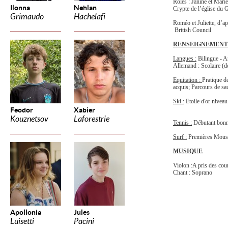
Rôles : Janine et Mari
Ilonna
Nehlan
Crypte de l’église du 
Grimaudo
Hachelafi
Roméo et Juliette, d’a
British Council
RENSEIGNEMENT
Langues :
Bilingue - A
Allemand : Scolaire (d
Equitation :
Pratique d
acquis; Parcours de sau
Ski :
Etoile d'or niveau
Feodor
Xabier
Kouznetsov
Laforestrie
Tennis :
Débutant bonn
Surf :
Premières Mous
MUSIQUE
Violon :A pris des co
Chant : Soprano
Apollonia
Jules
Luisetti
Pacini