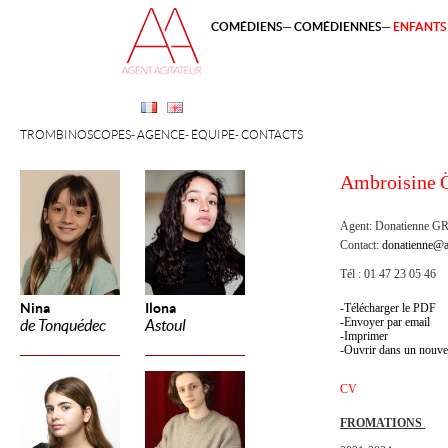
COMÉDIENS
COMÉDIENNES
ENFANTS 
TROMBINOSCOPES
AGENCE
ÉQUIPE
CONTACTS
Ambroisine
Ö
Agent:
Donatienne 
Contact:
donatienne@a
Tél : 01 47 23 05 46
Nina
Ilona
Télécharger le PDF
Envoyer par email
de Tonquédec
Astoul
Imprimer
Ouvrir dans un nouve
CV
FROMATIONS