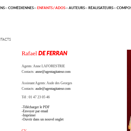
ENS
COMÉDIENNES
ENFANTS / ADOS
AUTEURS
RÉALISATEURS
COMPOS
TACTS
Rafael
DE FERRAN
Agents:
Anne LAFORESTRIE
Contacts:
anne@agentagitateur.com
Assistant Agents:
Aude des Georges
Contacts:
aude@agentagitateur.com
Tél : 01 47 23 05 46
Télécharger le PDF
Envoyer par email
Imprimer
Ouvrir dans un nouvel onglet
CV