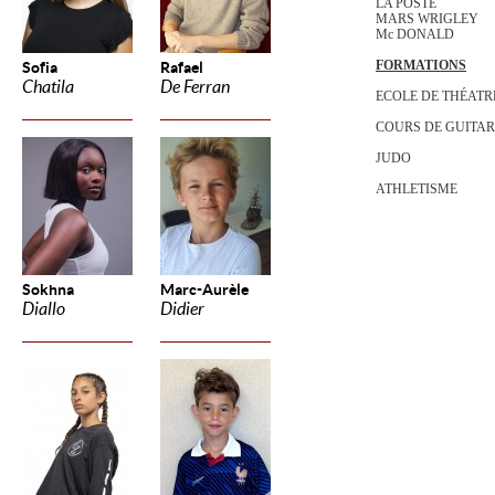
LA POSTE
MARS WRIGLEY
Mc DONALD
FORMATIONS
Sofia
Rafael
Chatila
De Ferran
ECOLE DE THÉATR
COURS DE GUITA
JUDO
ATHLETISME
Sokhna
Marc-Aurèle
Diallo
Didier