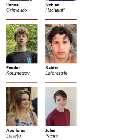
Ilonna
Nehlan
Grimaudo
Hachelafi
Feodor
Xabier
Kouznetsov
Laforestrie
Apollonia
Jules
Luisetti
Pacini