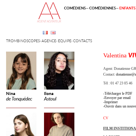
COMÉDIENS
COMÉDIENNES
ENFANTS 
TROMBINOSCOPES
AGENCE
ÉQUIPE
CONTACTS
Valentina
VI
Agent:
Donatienne 
Contact:
donatienne@a
Tél : 01 47 23 05 46
Nina
Ilona
Télécharger le PDF
Envoyer par email
de Tonquédec
Astoul
Imprimer
Ouvrir dans un nouve
CV
FILM INSTITION