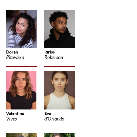
Dorah
Idriss
Pitowska
Roberson
Valentina
Eva
Vives
d'Orlando