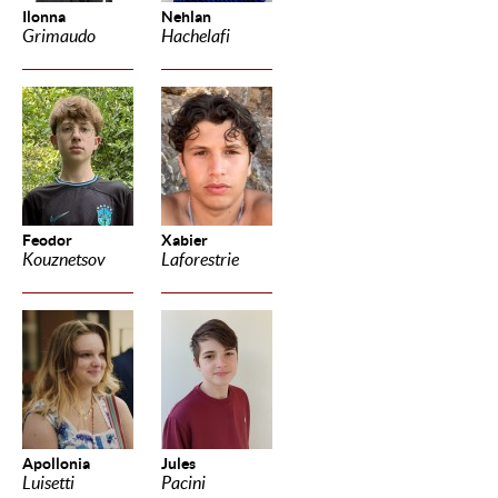
Ilonna
Nehlan
Grimaudo
Hachelafi
Feodor
Xabier
Kouznetsov
Laforestrie
Apollonia
Jules
Luisetti
Pacini