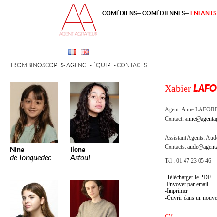
COMÉDIENS
COMÉDIENNES
ENFANTS 
TROMBINOSCOPES
AGENCE
ÉQUIPE
CONTACTS
Xabier
LAFO
Agent:
Anne LAFOR
Contact:
anne@agentag
Assistant Agents:
Aude
Contacts:
aude@agenta
Nina
Ilona
de Tonquédec
Astoul
Tél : 01 47 23 05 46
Télécharger le PDF
Envoyer par email
Imprimer
Ouvrir dans un nouve
CV