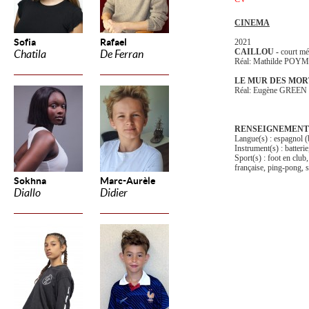
CINEMA
Sofia
Rafael
2021
CAILLOU -
court mét
Chatila
De Ferran
Réal: Mathilde POY
LE MUR DES MORT
Réal: Eugène GREEN
RENSEIGNEMENT
Langue(s) : espagnol (b
Instrument(s) : batterie
Sport(s) : foot en club
française, ping-pong, s
Sokhna
Marc-Aurèle
Diallo
Didier