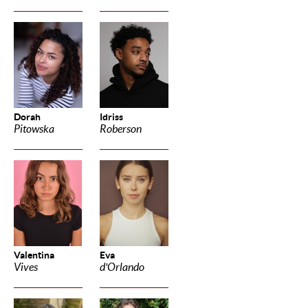
Dorah
Idriss
Pitowska
Roberson
Valentina
Eva
Vives
d'Orlando