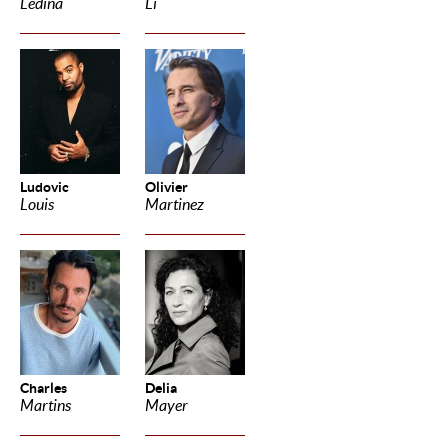
Ledina
Li
Ludovic
Olivier
Louis
Martinez
Charles
Delia
Martins
Mayer