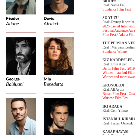
BRIDES
Réal: Nadia Fall
Sundance Film Fest
SU YUZU
Féodor
David
Réal: Zeynep Koprulu
Atkine
Atrakchi
2025 Créteil Internat
Festival Audience Awar
Film Fest./ Adana Film
THE PERSIAN VE
Réal : Maryam Keshav
Sundance Winner
KIZ KARDESLER
-
Réal: Emin Alper
Berlin Film Fest. 201
Winner., Istanbul Film
Winner and more awar
George
Mia
Babluani
Benedetta
KRONOLOJI
Réal: Ali Aydin
Busan Film Fest., Goa 
Warsaw Film Fest.
IKI ARADA
Réal: Cem Yilmaz
ISTANBUL KIRMIZ
Réal: Ferzan Ozpetek
KASAP HAVASI
-