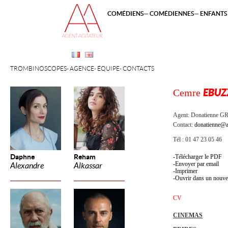
COMÉDIENS
COMÉDIENNES
ENFANTS 
TROMBINOSCOPES
AGENCE
ÉQUIPE
CONTACTS
Cemre
EBUZ
Agent:
Donatienne 
Contact:
donatienne@a
Tél : 01 47 23 05 46
Daphne
Reham
Télécharger le PDF
Envoyer par email
Alexandre
Alkassar
Imprimer
Ouvrir dans un nouve
CV
CINEMAS