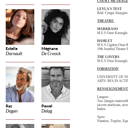
COURT MÉTRAGE
LEYLA'S TEST
Réal: Cengiz Akaygün
THEATRE
MARKRASO
M.E.S Onur Karaoglu 
HAMLET
M.E.S Cigdem Onat 
Estelle
Méghane
19th Istanbul Theater 
Darnault
De Croock
THE LOVERS
M.E.S Onur Karaoglu 
FORMATION
UNIVERSITY OF N
ARTS: BFA IN ACT
RENSEIGNEMENT
Langues :
Turc (langue maternell
(accent américain, nive
Raz
Pawel
Italien.
Degan
Delag
Sport :
Natation, Trapèze, Equi