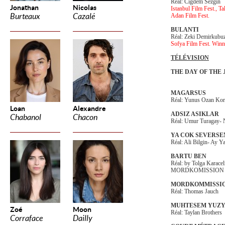
Réal: Cigdem Sezgin
Jonathan
Nicolas
Istanbul Film Fest., Ta
Burteaux
Cazalé
Adan Film Fest.
BULANTI
Réal: Zeki Demirkubu
Sofya Film Fest. Winn
TÉLÉVISION
THE DAY OF THE 
MAGARSUS
Réal: Yunus Ozan Ko
Loan
Alexandre
ADSIZ ASIKLAR
Chabanol
Chacon
Réal: Umur Turagay- N
YA COK SEVERSE
Réal: Ali Bilgin- Ay 
BARTU BEN
Réal: by Tolga Kara
MORDKOMISSION
MORDKOMMISSION:
Réal: Thomas Jauch
MUHTESEM
YUZY
Zoé
Moon
Réal: Taylan Brothers
Corraface
Dailly