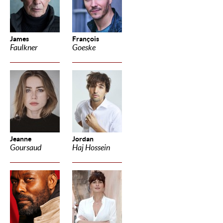
James
François
Faulkner
Goeske
Jeanne
Jordan
Goursaud
Haj Hossein