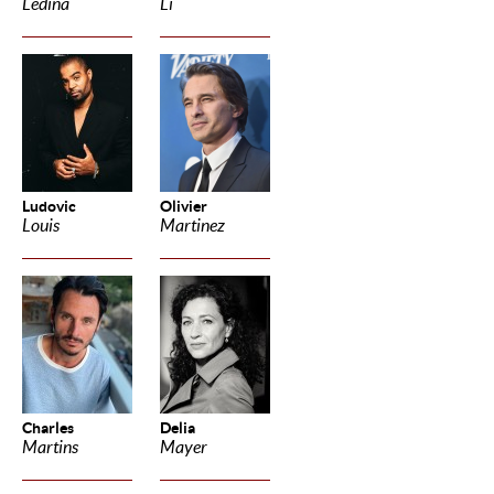
Ledina
Li
Ludovic
Olivier
Louis
Martinez
Charles
Delia
Martins
Mayer