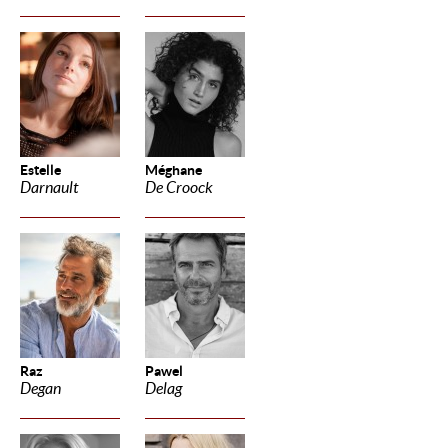
Estelle
Méghane
Darnault
De Croock
Raz
Pawel
Degan
Delag