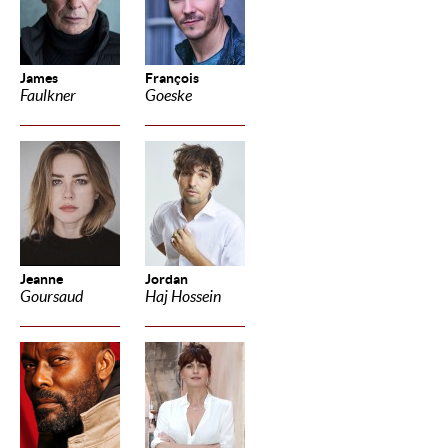
James
François
Faulkner
Goeske
Jeanne
Jordan
Goursaud
Haj Hossein