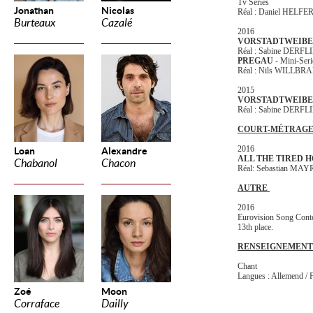
Tv Series
Jonathan
Nicolas
Réal : Daniel HELFE
Burteaux
Cazalé
2016
VORSTADTWEIB
Réal : Sabine DERF
PREGAU
- Mini-Seri
Réal : Nils WILLB
2015
VORSTADTWEIB
Réal : Sabine DERF
COURT-MÉTRAG
2016
Loan
Alexandre
ALL THE TIRED 
Chabanol
Chacon
Réal: Sebastian MAY
AUTRE
2016
Eurovision Song Conte
13th place.
RENSEIGNEMENT
Chant
Langues : Allemend / F
Zoé
Moon
Corraface
Dailly