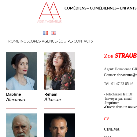
COMÉDIENS
COMÉDIENNES
ENFANTS 
TROMBINOSCOPES
AGENCE
ÉQUIPE
CONTACTS
Zoe
STRAUB
Agent:
Donatienne 
Contact:
donatienne@a
Tél : 01 47 23 05 46
Daphne
Reham
Télécharger le PDF
Envoyer par email
Alexandre
Alkassar
Imprimer
Ouvrir dans un nouve
CV
CINEMA