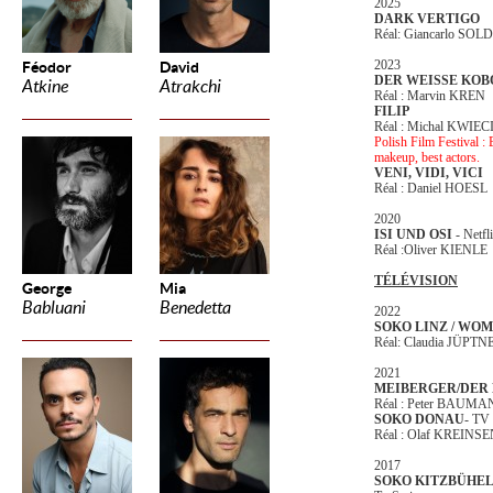
2025
DARK VERTIGO
Réal: Giancarlo SOLD
2023
Féodor
David
DER WEISSE KOB
Atkine
Atrakchi
Réal : Marvin KREN
FILIP
Réal : Michal KWIECI
Polish Film Festival : 
makeup, best actors.
VENI, VIDI, VICI
Réal : Daniel HOESL
2020
ISI UND OSI
- Netf
Réal :Oliver KIENLE
TÉLÉVISION
George
Mia
Babluani
Benedetta
2022
SOKO LINZ / WO
Réal: Claudia JÜPTN
2021
MEIBERGER/DER
Réal : Peter BAUM
SOKO DONAU
- TV 
Réal : Olaf KREINS
2017
SOKO KITZBÜHEL