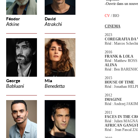
Ouvrir dans un nouve
CV
/
BIO
Féodor
David
Atkine
Atrakchi
CINEMA
2023
COREGRAFIA DA 
Réal : Marcos Schech
2016
FRANK & LOLA
Réal : Matthew ROSS
ALINA
Réal : Ben BARENH
2015
George
Mia
HOUSE OF TIME
Babluani
Benedetta
Réal : Jonathan HEL
2012
IMAGINE
Réal : Andrzej JAK
2011
FACES IN THE C
Réal : Julien MAGN
AFRICAN GANGS
Réal : Jean Pascal Z