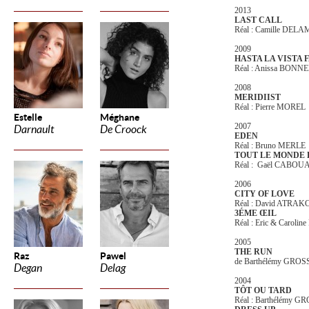
2013
LAST CALL
Réal : Camille DEL
2009
HASTA LA VISTA 
Réal : Anissa BON
2008
MERIDIIST
Réal : Pierre MOREL
Estelle
Méghane
2007
Darnault
De Croock
EDEN
Réal : Bruno MERLE
TOUT LE MONDE 
Réal : Gaël CABOU
2006
CITY OF LOVE
Réal : David ATRAK
3ÉME
ŒIL
Réal : Eric & Caroli
2005
THE RUN
Raz
Pawel
de Barthélémy GR
Degan
Delag
2004
TÔT OU TARD
Réal : Barthélémy