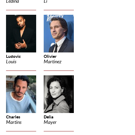
Ledina
Li
Ludovic
Olivier
Louis
Martinez
Charles
Delia
Martins
Mayer