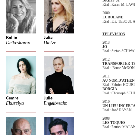
DRESS UP
Réal : Karen M. LA
2000
EUROLAND
Réal : Eric TEBOUL 
TELEVISION
Kellie
Julia
Delkeskamp
Dietze
2013
JO
Réal : Stefan SCHW
2012
TRANSPORTER TH
Réal : Bruce McDO
2011
AU NOM D'ATHEN
Réal : Fabrice HOU
BORGIA
Réal : Christoph S
Cemre
Julie
2010
Ebuzziya
Engelbrecht
UN LIEU INCERT
Réal : José DAYAN
2008
LES TOQUES
Réal : Patrick MAL