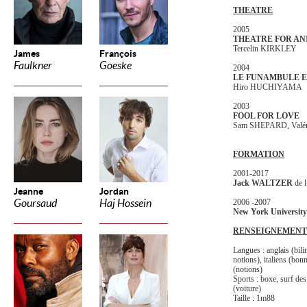
THEATRE
2005
THEATRE FOR AN
Tercelin KIRKLEY
James
François
Faulkner
Goeske
2004
LE FUNAMBULE 
Hiro HUCHIYAMA
2003
FOOL FOR LOVE
Sam SHEPARD, Valé
FORMATION
2001-2017
Jack WALTZER
de 
Jeanne
Jordan
Goursaud
Haj Hossein
2006 -2007
New York University
RENSEIGNEMENT
Langues : anglais (bili
notions), italiens (bon
(notions)
Sports : boxe, surf des
(voiture)
Taille : 1m88