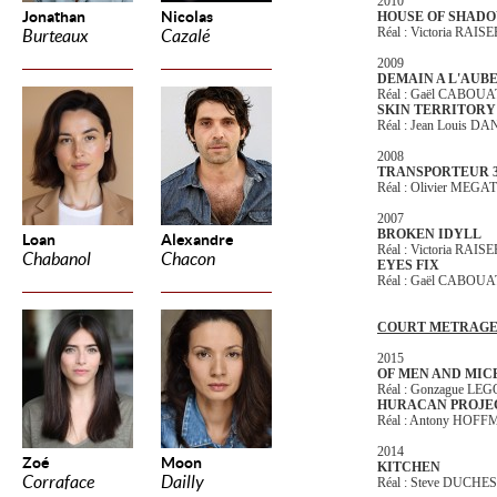
2010
Jonathan
Nicolas
HOUSE OF SHAD
Réal : Victoria RAISE
Burteaux
Cazalé
2009
DEMAIN A L'AUB
Réal : Gaël CABOUA
SKIN TERRITORY
Réal : Jean Louis DA
2008
TRANSPORTEUR 
Réal : Olivier MEG
2007
BROKEN IDYLL
Loan
Alexandre
Réal : Victoria RAISE
Chabanol
Chacon
EYES FIX
Réal : Gaël CABOUA
COURT METRAG
2015
OF MEN AND MIC
Réal : Gonzague LE
HURACAN PROJE
Réal : Antony HOF
2014
Zoé
Moon
KITCHEN
Corraface
Dailly
Réal : Steve DUCHE