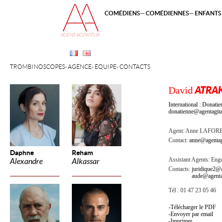
COMÉDIENS
COMÉDIENNES
ENFANTS 
TROMBINOSCOPES
AGENCE
ÉQUIPE
CONTACTS
David
ATRA
International : Dona
donatienne@agentagita
Agent:
Anne LAFOR
Contact:
anne@agentag
Daphne
Reham
Assistant Agents:
Engu
Alexandre
Alkassar
Contacts:
juridique2@a
aude@agenta
Tél : 01 47 23 05 46
Télécharger le PDF
Envoyer par email
Imprimer