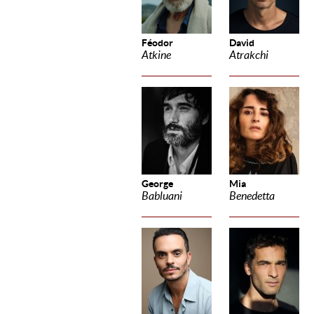
Féodor
David
Atkine
Atrakchi
George
Mia
Babluani
Benedetta