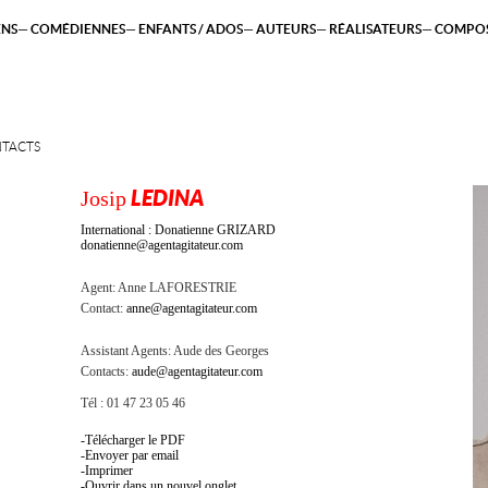
ENS
COMÉDIENNES
ENFANTS / ADOS
AUTEURS
RÉALISATEURS
COMPOS
TACTS
Josip
LEDINA
International : Donatienne GRIZARD
donatienne@agentagitateur.com
Agent:
Anne LAFORESTRIE
Contact:
anne@agentagitateur.com
Assistant Agents:
Aude des Georges
Contacts:
aude@agentagitateur.com
Tél : 01 47 23 05 46
Télécharger le PDF
Envoyer par email
Imprimer
Ouvrir dans un nouvel onglet