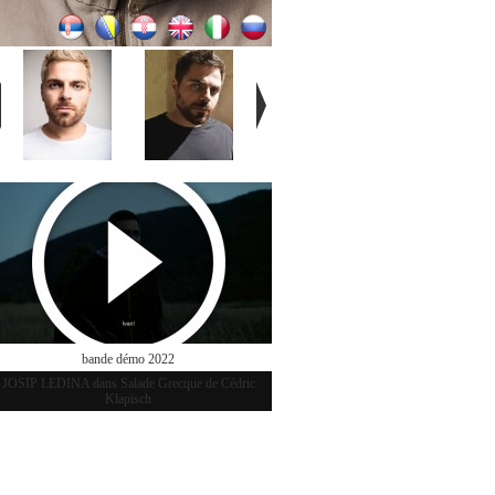
bande démo 2022
JOSIP LEDINA dans Salade Grecque de Cédric
Klapisch