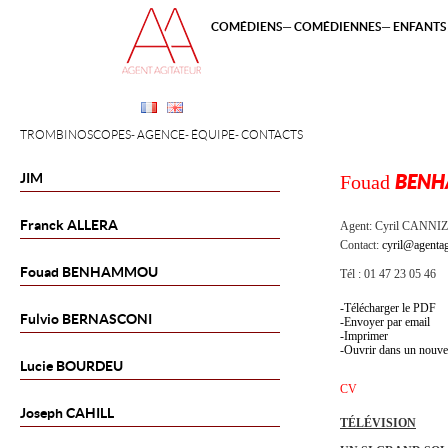
COMÉDIENS
COMÉDIENNES
ENFANTS 
TROMBINOSCOPES
AGENCE
ÉQUIPE
CONTACTS
JIM
Fouad
BEN
Franck
ALLERA
Agent:
Cyril CANNI
Contact:
cyril@agentag
Fouad
BENHAMMOU
Tél : 01 47 23 05 46
Télécharger le PDF
Fulvio
BERNASCONI
Envoyer par email
Imprimer
Ouvrir dans un nouve
Lucie
BOURDEU
CV
Joseph
CAHILL
TÉLÉVISION