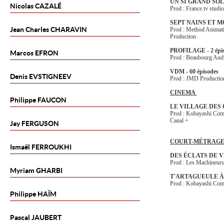
UN SI GRAND SOL
Nicolas
CAZALÉ
Prod : France.tv studi
SEPT NAINS ET M
Jean Charles
CHARAVIN
Prod : Method Animatio
Production
PROFILAGE - 2 épi
Marcos
EFRON
Prod : Beaubourg Aud
VDM - 60 épisodes
Denis
EVSTIGNEEV
Prod : JMD Producti
CINEMA
Philippe
FAUCON
LE VILLAGE DES
Prod : Kobayashi Comm
Canal +
Jay
FERGUSON
COURT-MÉTRAG
Ismaël
FERROUKHI
DES ÉCLATS DE 
Prod : Les Machineur
Myriam
GHARBI
T'ARTAGUEULE À
Prod : Kobayashi Co
Philippe
HAÏM
Pascal
JAUBERT